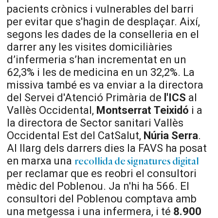
pacients crònics i vulnerables del barri
per evitar que s'hagin de desplaçar. Així,
segons les dades de la conselleria en el
darrer any les visites domiciliàries
d’infermeria s’han incrementat en un
62,3% i les de medicina en un 32,2%. La
missiva també es va enviar a la directora
del Servei d'Atenció Primària de
l'ICS
al
Vallès Occidental,
Montserrat
Teixidó
i a
la directora de Sector sanitari Vallès
Occidental Est del CatSalut,
Núria
Serra
.
Al llarg dels darrers dies la FAVS ha posat
en marxa una
recollida de signatures digital
per reclamar que es reobri el consultori
mèdic del Poblenou. Ja n'hi ha 566. El
consultori del Poblenou comptava amb
una metgessa i una infermera, i té
8.900