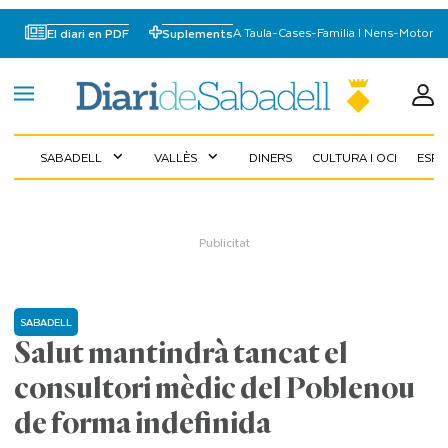
A Taula
-
Cases
-
Familia I Nens
-
Motor
El diari en PDF
Suplements
SABADELL
VALLÈS
DINERS
CULTURA I OCI
ESP
expand_more
expand_more
SABADELL
Salut mantindrà tancat el
consultori mèdic del Poblenou
de forma indefinida