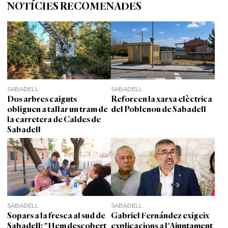
NOTÍCIES RECOMENADES
SABADELL
SABADELL
Dos arbres caiguts
Reforcen la xarxa elèctrica
obliguen a tallar un tram de
del Poblenou de Sabadell
la carretera de Caldes de
Sabadell
SABADELL
SABADELL
Sopars a la fresca al sud de
Gabriel Fernández exigeix
Sabadell: "Hem descobert
explicacions a l'Ajuntament