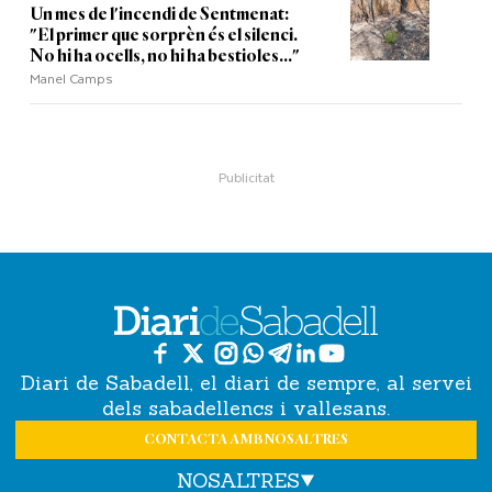
Un mes de l'incendi de Sentmenat:
"El primer que sorprèn és el silenci.
No hi ha ocells, no hi ha bestioles..."
Manel Camps
Diari de Sabadell, el diari de sempre, al servei
dels sabadellencs i vallesans.
CONTACTA AMB NOSALTRES
NOSALTRES