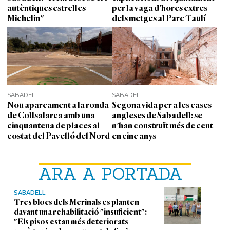
autèntiques estrelles
per la vaga d’hores extres
Michelin"
dels metges al Parc Taulí
SABADELL
SABADELL
Nou aparcament a la ronda
Segona vida per a les cases
de Collsalarca amb una
angleses de Sabadell: se
cinquantena de places al
n'han construït més de cent
costat del Pavelló del Nord
en cinc anys
ARA A PORTADA
SABADELL
Tres blocs dels Merinals es planten
davant una rehabilitació "insuficient":
"Els pisos estan més deteriorats