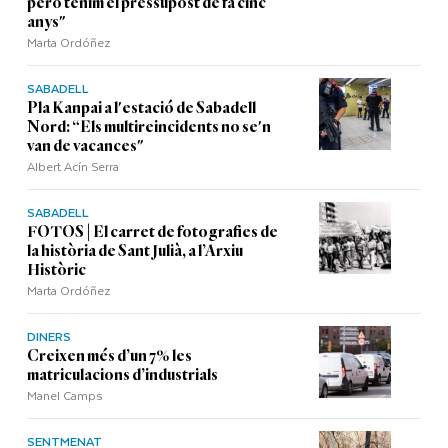
però tenim el pressupost de fa cinc
anys"
Marta Ordóñez
SABADELL
Pla Kanpai a l'estació de Sabadell
Nord: “Els multireincidents no se'n
van de vacances"
Albert Acín Serra
SABADELL
FOTOS | El carret de fotografies de
la història de Sant Julià, a l’Arxiu
Històric
Marta Ordóñez
DINERS
Creixen més d’un 7% les
matriculacions d’industrials
Manel Camps
SENTMENAT