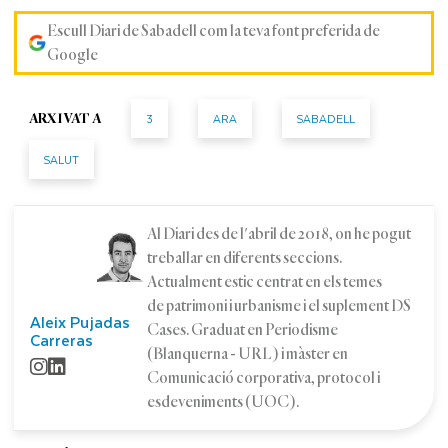
Escull Diari de Sabadell com la teva font preferida de
Google
3
ARA
SABADELL
ARXIVAT A
SALUT
Al Diari des de l'abril de 2018, on he pogut
treballar en diferents seccions.
Actualment estic centrat en els temes
de patrimoni i urbanisme i el suplement DS
Aleix Pujadas
Cases. Graduat en Periodisme
Carreras
(Blanquerna - URL) i màster en
Comunicació corporativa, protocol i
esdeveniments (UOC).