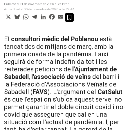
Publicat el 14 de novembre de 2020 a les 14:44
Actualitzat el 30 de novembre de 2020 a les 22:43
X
Bluesky
WhatsApp
Telegram
LinkedIn
Facebook
Email
El
consultori mèdic del Poblenou
està
tancat des de mitjans de març, amb la
primera onada de la pandèmia. I així
seguirà de forma indefinida tot i les
reiterades peticions de
l'Ajuntament
de
Sabadell
,
l'associació
de
veïns
del barri i
la Federació d'Associacions Veïnals de
Sabadell (
FAVS
). L'argument del
CatSalut
és que l'espai on s'ubica aquest servei no
permet garantir el doble circuit covid i no-
covid que asseguren que cal en una
situació com l'actual de pandèmia. I, per
tant, ha d'estar tancat. La gerent de la