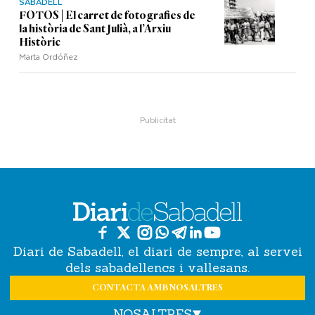
SABADELL
FOTOS | El carret de fotografies de
la història de Sant Julià, a l’Arxiu
Històric
Marta Ordóñez
Diari de Sabadell, el diari de sempre, al servei
dels sabadellencs i vallesans.
CONTACTA AMB NOSALTRES
NOSALTRES