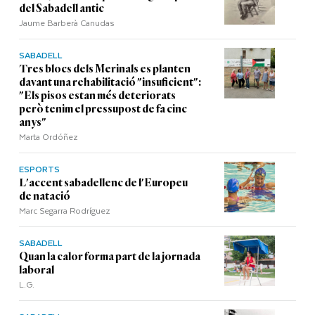
del Sabadell antic
Jaume Barberà Canudas
SABADELL
Tres blocs dels Merinals es planten
davant una rehabilitació "insuficient":
"Els pisos estan més deteriorats
però tenim el pressupost de fa cinc
anys"
Marta Ordóñez
ESPORTS
L'accent sabadellenc de l'Europeu
de natació
Marc Segarra Rodríguez
SABADELL
Quan la calor forma part de la jornada
laboral
L.G.