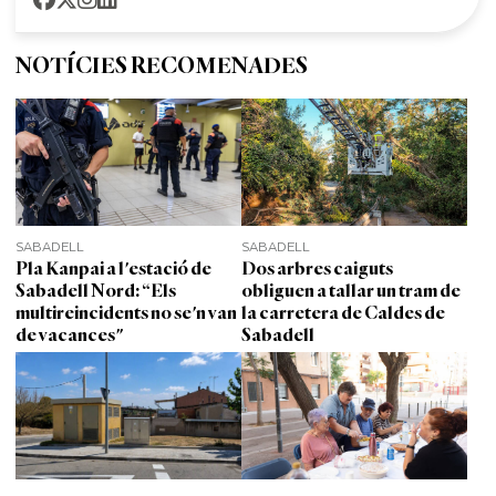
NOTÍCIES RECOMENADES
SABADELL
SABADELL
Pla Kanpai a l'estació de
Dos arbres caiguts
Sabadell Nord: “Els
obliguen a tallar un tram de
multireincidents no se'n van
la carretera de Caldes de
de vacances"
Sabadell