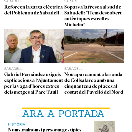
SABADELL
SABADELL
Reforcen la xarxa elèctrica
Sopars a la fresca al sud de
del Poblenou de Sabadell
Sabadell: "Hem descobert
autèntiques estrelles
Michelin"
SABADELL
SABADELL
Gabriel Fernández exigeix
Nou aparcament a la ronda
explicacions a l'Ajuntament
de Collsalarca amb una
per la vaga d’hores extres
cinquantena de places al
dels metges al Parc Taulí
costat del Pavelló del Nord
ARA A PORTADA
HISTÒRIA
Noms, malnoms i personatges típics