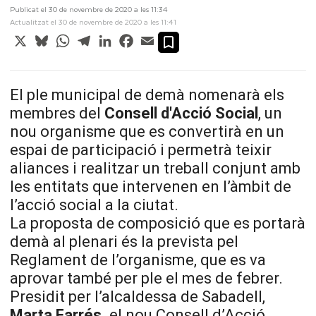
Publicat el 30 de novembre de 2020 a les 11:34
Actualitzat el 30 de novembre de 2020 a les 11:41
X
Bluesky
WhatsApp
Telegram
LinkedIn
Facebook
Email
El ple municipal de demà nomenarà els
membres del
Consell d'Acció Social
, un
nou organisme que es convertirà en un
espai de participació i permetrà teixir
aliances i realitzar un treball conjunt amb
les entitats que intervenen en l’àmbit de
l’acció social a la ciutat.
La proposta de composició que es portarà
demà al plenari és la prevista pel
Reglament de l’organisme, que es va
aprovar també per ple el mes de febrer.
Presidit per l’alcaldessa de Sabadell,
Marta Farrés,
el nou Consell d’Acció