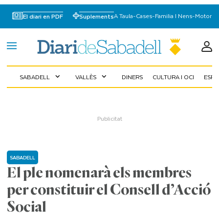
A Taula
-
Cases
-
Familia I Nens
-
Motor
El diari en PDF
Suplements
SABADELL
VALLÈS
DINERS
CULTURA I OCI
ESP
expand_more
expand_more
SABADELL
El ple nomenarà els membres
per constituir el Consell d’Acció
Social