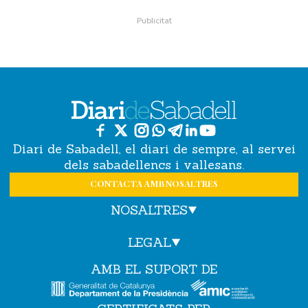
Diari de Sabadell, el diari de sempre, al servei
dels sabadellencs i vallesans.
CONTACTA AMB NOSALTRES
NOSALTRES
LEGAL
AMB EL SUPORT DE