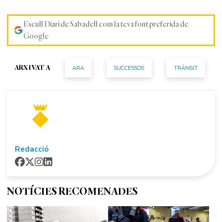
Escull Diari de Sabadell com la teva font preferida de
Google
ARA
SUCCESSOS
TRÀNSIT
ARXIVAT A
Redacció
NOTÍCIES RECOMENADES