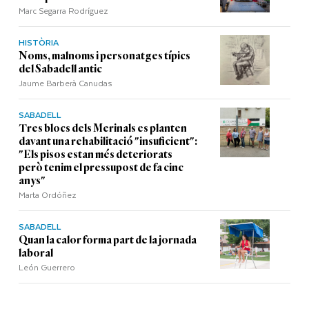
Marc Segarra Rodríguez
HISTÒRIA
Noms, malnoms i personatges típics
del Sabadell antic
Jaume Barberà Canudas
SABADELL
Tres blocs dels Merinals es planten
davant una rehabilitació "insuficient":
"Els pisos estan més deteriorats
però tenim el pressupost de fa cinc
anys"
Marta Ordóñez
SABADELL
Quan la calor forma part de la jornada
laboral
León Guerrero