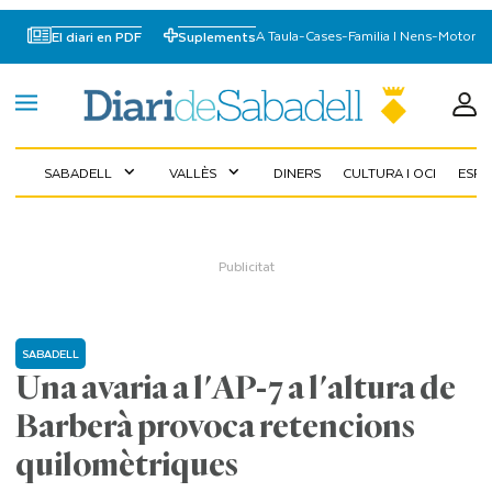
A Taula
-
Cases
-
Familia I Nens
-
Motor
El diari en PDF
Suplements
SABADELL
VALLÈS
DINERS
CULTURA I OCI
ESP
expand_more
expand_more
SABADELL
Una avaria a l'AP-7 a l'altura de
Barberà provoca retencions
quilomètriques