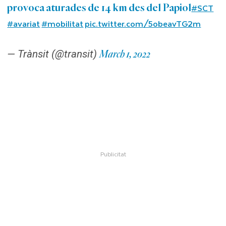
#SCT
provoca aturades de 14 km des del Papiol
#avariat
#mobilitat
pic.twitter.com/5obeavTG2m
— Trànsit (@transit)
March 1, 2022