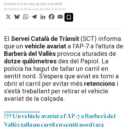
Publicat el 01 de març de 2022 a les 09:56
Actualitzat el 01 de març de 2022 a les 10:01
X
Bluesky
WhatsApp
Telegram
LinkedIn
Facebook
Email
El
Servei Català de Trànsit
(SCT) informa
que un
vehicle avariat
a l'AP-7 a l'altura de
Barberà del Vallès
provoca aturades de
dotze quilòmetres
des del Papiol. La
policia ha hagut de tallar un carril en
sentit nord. S’espera que aviat es torni a
obrir el carril per evitar més
retencions
i
s'està treballant per retirar el vehicle
avariat de la calçada.
??? Un vehicle avariat a l'AP-7 a Barberà del
Vallès talla un carril en sentit nord i ara