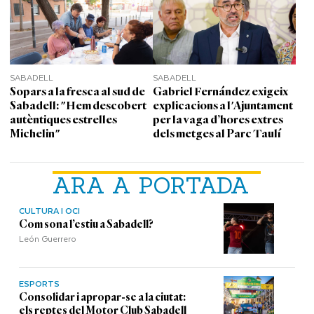
SABADELL
SABADELL
Sopars a la fresca al sud de
Gabriel Fernández exigeix
Sabadell: "Hem descobert
explicacions a l'Ajuntament
autèntiques estrelles
per la vaga d’hores extres
Michelin"
dels metges al Parc Taulí
ARA A PORTADA
CULTURA I OCI
Com sona l’estiu a Sabadell?
León Guerrero
ESPORTS
Consolidar i apropar-se a la ciutat:
els reptes del Motor Club Sabadell