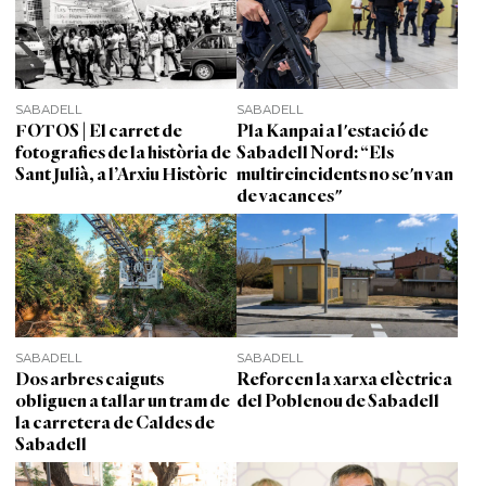
SABADELL
SABADELL
FOTOS | El carret de
Pla Kanpai a l'estació de
fotografies de la història de
Sabadell Nord: “Els
Sant Julià, a l’Arxiu Històric
multireincidents no se'n van
de vacances"
SABADELL
SABADELL
Dos arbres caiguts
Reforcen la xarxa elèctrica
obliguen a tallar un tram de
del Poblenou de Sabadell
la carretera de Caldes de
Sabadell