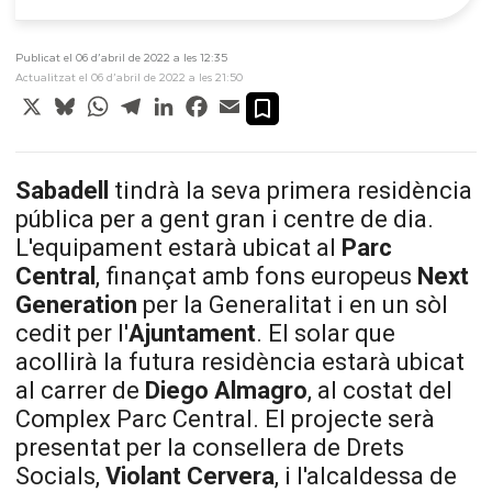
Publicat el 06 d’abril de 2022 a les 12:35
Actualitzat el 06 d’abril de 2022 a les 21:50
X
Bluesky
WhatsApp
Telegram
LinkedIn
Facebook
Email
Sabadell
tindrà la seva primera residència
pública per a gent gran i centre de dia.
L'equipament estarà ubicat al
Parc
Central
, finançat amb fons europeus
Next
Generation
per la Generalitat i en un sòl
cedit per l'
Ajuntament
. El solar que
acollirà la futura residència estarà ubicat
al carrer de
Diego Almagro
, al costat del
Complex Parc Central. El projecte serà
presentat per la consellera de Drets
Socials,
Violant Cervera
, i l'alcaldessa de