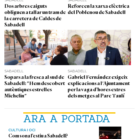
Dos arbres caiguts
Reforcen la xarxa elèctrica
obliguen a tallar un tram de
del Poblenou de Sabadell
la carretera de Caldes de
Sabadell
SABADELL
SABADELL
Sopars a la fresca al sud de
Gabriel Fernández exigeix
Sabadell: "Hem descobert
explicacions a l'Ajuntament
autèntiques estrelles
per la vaga d’hores extres
Michelin"
dels metges al Parc Taulí
ARA A PORTADA
CULTURA I OCI
Com sona l’estiu a Sabadell?