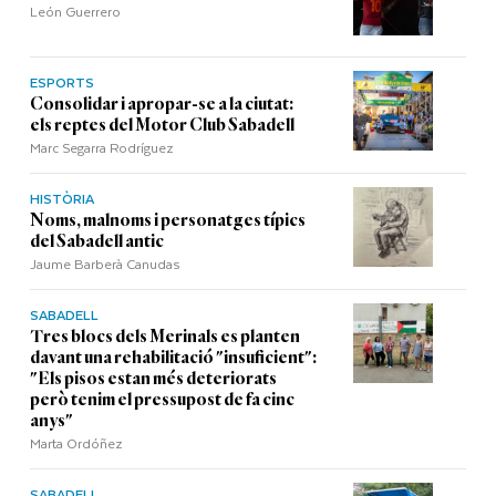
León Guerrero
ESPORTS
Consolidar i apropar-se a la ciutat:
els reptes del Motor Club Sabadell
Marc Segarra Rodríguez
HISTÒRIA
Noms, malnoms i personatges típics
del Sabadell antic
Jaume Barberà Canudas
SABADELL
Tres blocs dels Merinals es planten
davant una rehabilitació "insuficient":
"Els pisos estan més deteriorats
però tenim el pressupost de fa cinc
anys"
Marta Ordóñez
SABADELL