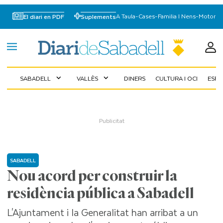
A Taula
-
Cases
-
Familia I Nens
-
Motor
El diari en PDF
Suplements
SABADELL
VALLÈS
DINERS
CULTURA I OCI
ESP
expand_more
expand_more
SABADELL
Nou acord per construir la
residència pública a Sabadell
L'Ajuntament i la Generalitat han arribat a un