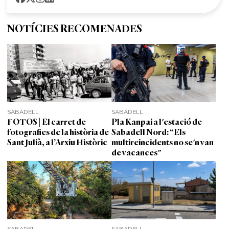
NOTÍCIES RECOMENADES
SABADELL
SABADELL
FOTOS | El carret de
Pla Kanpai a l'estació de
fotografies de la història de
Sabadell Nord: “Els
Sant Julià, a l’Arxiu Històric
multireincidents no se'n van
de vacances"
SABADELL
SABADELL