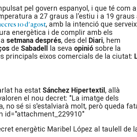
pulsat pel govern espanyol, i que té com a
emperatura a 27 graus a l’estiu i a 19 graus
, amb la intenció que serveix
mecres 10 d'agost
tura energètica i de complir amb els
na
setmana després
, des del
Diari
, hem
ços
de
Sabadell
la seva
opinió
sobre la
s principals eixos comercials de la ciutat:
rlat ha estat
Sánchez Hipertextil
, allà
aloren el nou decret: "La imatge dels
 no sé si s'estalviarà molt, però queda fat
tion id="attachment_229910"
Maribel López al taulell de l