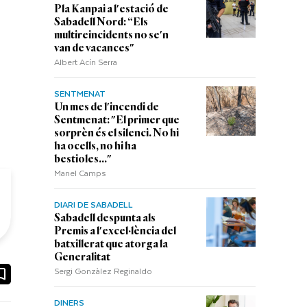
Pla Kanpai a l'estació de
Sabadell Nord: “Els
multireincidents no se'n
van de vacances"
Albert Acín Serra
SENTMENAT
Un mes de l'incendi de
Sentmenat: "El primer que
sorprèn és el silenci. No hi
ha ocells, no hi ha
bestioles..."
Manel Camps
DIARI DE SABADELL
Sabadell despunta als
Premis a l'excel·lència del
batxillerat que atorga la
Generalitat
Sergi Gonzàlez Reginaldo
ook
ail
DINERS