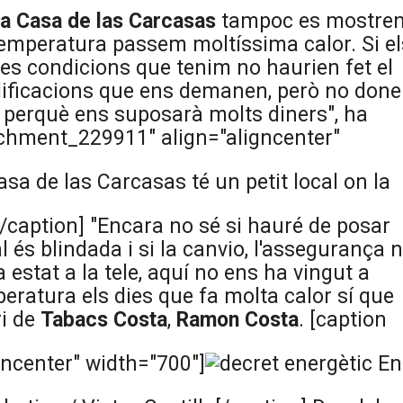
a Casa de las Carcasas
tampoc es mostre
temperatura passem moltíssima calor. Si el
 les condicions que tenim no haurien fet el
dificacions que ens demanen, però no don
n perquè ens suposarà molts diners", ha
tachment_229911" align="aligncenter"
sa de las Carcasas té un petit local on la
o[/caption] "Encara no sé si hauré de posar
l és blindada i si la canvio, l'assegurança 
a estat a la tele, aquí no ens ha vingut a
eratura els dies que fa molta calor sí que
ri de
Tabacs Costa
,
Ramon Costa
. [caption
ncenter" width="700"]
En