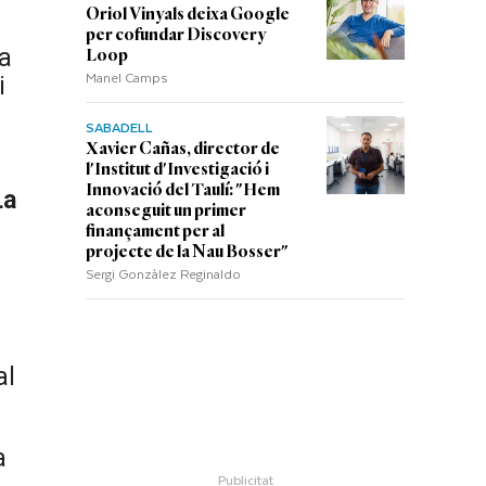
Oriol Vinyals deixa Google
per cofundar Discovery
 a
Loop
Manel Camps
i
SABADELL
Xavier Cañas, director de
l'Institut d'Investigació i
Innovació del Taulí: "Hem
La
aconseguit un primer
finançament per al
projecte de la Nau Bosser"
Sergi Gonzàlez Reginaldo
al
a