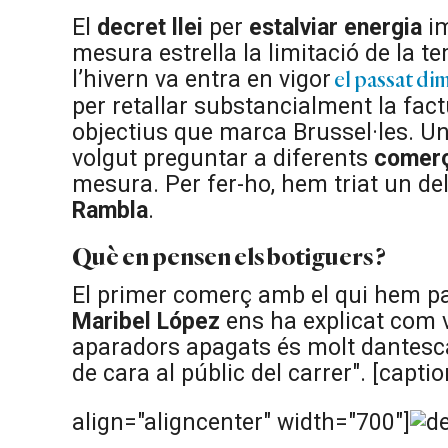
El
decret llei
per
estalviar energia
im
mesura estrella la limitació de la t
l’hivern va entra en vigor
el passat di
per retallar substancialment la fac
objectius que marca Brussel·les. U
volgut preguntar a diferents
comer
mesura. Per fer-ho, hem triat un del
Rambla
.
Què en pensen els botiguers ?
El primer comerç amb el qui hem pa
Maribel López
ens ha explicat com v
aparadors apagats és molt dantesca,
de cara al públic del carrer". [cap
align="aligncenter" width="700"]