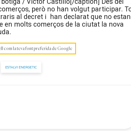
otiga / Victor Castillo[/caption] Des del
omerços, però no han volgut participar. T
traris al decret i han declarat que no estan
e en molts comerços de la ciutat la nova
buda.
ell com la teva font preferida de Google
ESTALVI ENERGETIC