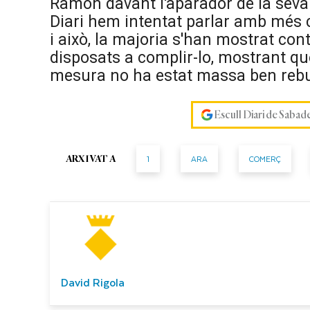
Ramon davant l'aparador de la seva b
Diari hem intentat parlar amb més c
i això, la majoria s'han mostrat con
disposats a complir-lo, mostrant qu
mesura no ha estat massa ben re
Escull Diari de Sabad
1
ARA
COMERÇ
ARXIVAT A
David Rigola