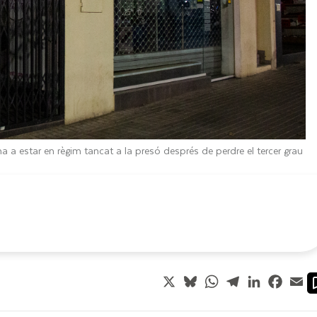
a a estar en règim tancat a la presó després de perdre el tercer grau
X
Bluesky
WhatsApp
Telegram
LinkedIn
Faceb
Em