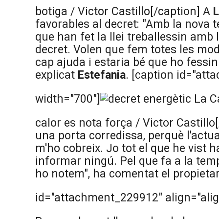
botiga / Victor Castillo[/caption] A
L
favorables al decret: "Amb la nova 
que han fet la llei treballessin amb
decret. Volen que fem totes les mo
cap ajuda i estaria bé que ho fessi
explicat
Estefania
. [caption id="at
width="700"]
La Ca
calor es nota força / Victor Castill
una porta corredissa, perquè l'actua
m'ho cobreix. Jo tot el que he vist h
informar ningú. Pel que fa a la temp
ho notem", ha comentat el propieta
id="attachment_229912" align="alig