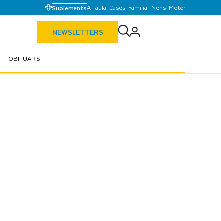
A Taula
-
Cases
-
Familia I Nens
-
Motor
Suplements
NEWSLETTERS
OBITUARIS