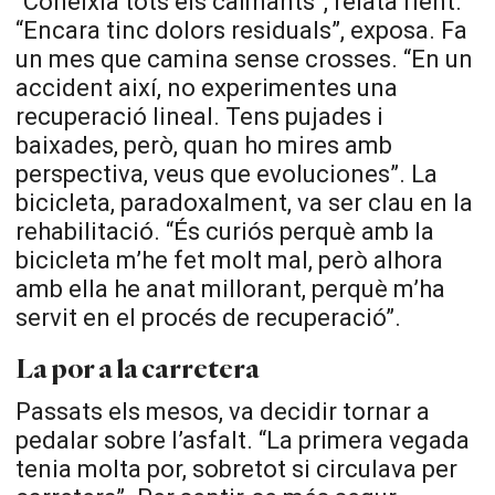
“Coneixia tots els calmants”, relata rient.
“Encara tinc dolors residuals”, exposa. Fa
un mes que camina sense crosses. “En un
accident així, no experimentes una
recuperació lineal. Tens pujades i
baixades, però, quan ho mires amb
perspectiva, veus que evoluciones”. La
bicicleta, paradoxalment, va ser clau en la
rehabilitació. “És curiós perquè amb la
bicicleta m’he fet molt mal, però alhora
amb ella he anat millorant, perquè m’ha
servit en el procés de recuperació”.
La por a la carretera
Passats els mesos, va decidir tornar a
pedalar sobre l’asfalt. “La primera vegada
tenia molta por, sobretot si circulava per