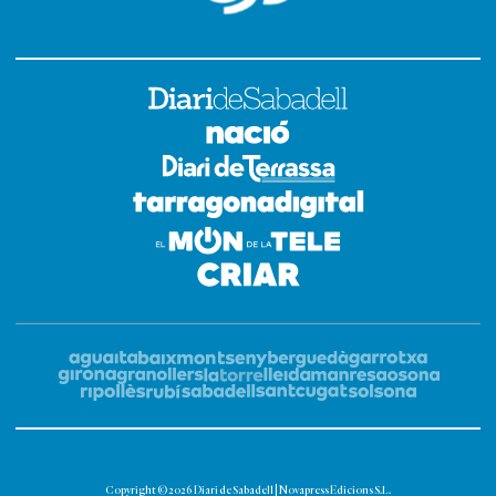
Copyright © 2026 Diari de Sabadell | Novapress Edicions S.L.