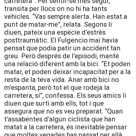
carretera”. Per sentir-se més segur,
transita per llocs on no hi ha tants
vehicles. “Vas sempre alerta. Han estat a
punt de matar-me”, relata. Segons li
diuen, pateix una espècie d’estrès
posttraumàtic. El Fulgencio mai havia
pensat que podia patir un accident tan
greu. Però després de l’episodi, manté
una relació diferent amb la bici. “Et poden
matar, et poden deixar incapacitat per a la
resta de la teva vida. Anar amb bici no
m’espanta, però tot el que rodeja la
carretera, sí”, confessa. Els seus amics li
diuen que surti amb ells, tot i que
assegura que no es veu preparat. “Quan
t’assabentes d’algun ciclista que han
matat a la carretera, és inevitable pensar
que moltes vegades has passat per allà.