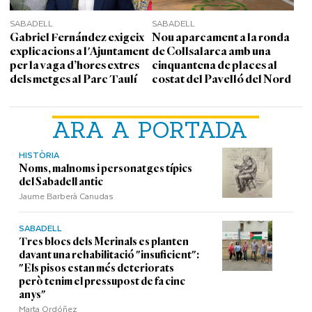
SABADELL
SABADELL
Gabriel Fernández exigeix
Nou aparcament a la ronda
explicacions a l'Ajuntament
de Collsalarca amb una
per la vaga d’hores extres
cinquantena de places al
dels metges al Parc Taulí
costat del Pavelló del Nord
ARA A PORTADA
HISTÒRIA
Noms, malnoms i personatges típics
del Sabadell antic
Jaume Barberà Canudas
SABADELL
Tres blocs dels Merinals es planten
davant una rehabilitació "insuficient":
"Els pisos estan més deteriorats
però tenim el pressupost de fa cinc
anys"
Marta Ordóñez