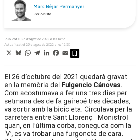
Marc Béjar Permanyer
Periodista
Publicat el 25 d’agost de 2022 a les 10:33
Actualitzat el 25 d’agost de 2022 a les 15:50
X
Bluesky
WhatsApp
Telegram
LinkedIn
Facebook
Email
El 26 d’octubre del 2021 quedarà gravat
en la memòria del
Fulgencio Cánovas
.
Com acostumava a fer uns tres dies per
setmana des de fa gairebé tres dècades,
va sortir amb la bicicleta. Circulava per la
carretera entre Sant Llorenç i Monistrol
quan, en l’última corba, coneguda com la
‘V’, es va trobar una furgoneta de cara.