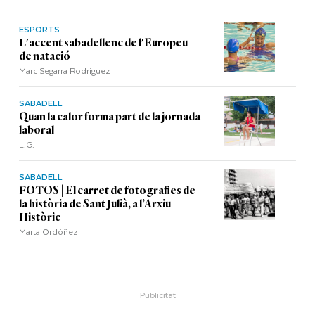
ESPORTS
L'accent sabadellenc de l'Europeu
de natació
Marc Segarra Rodríguez
SABADELL
Quan la calor forma part de la jornada
laboral
L.G.
SABADELL
FOTOS | El carret de fotografies de
la història de Sant Julià, a l’Arxiu
Històric
Marta Ordóñez