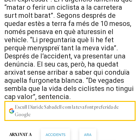
“matar o ferir un ciclista a la carretera
surt molt barat”. Segons després de
quedar estès a terra fa més de 10 mesos,
només pensava en què aturessin el
vehicle. “Li preguntaria què li he fet
perquè menyspreï tant la meva vida”.
Després de l’accident, va presentar una
denúncia. El seu cas, però, ha quedat
arxivat sense arribar a saber qui conduïa
aquella furgoneta blanca. “De vegades
sembla que la vida dels ciclistes no tingui
cap valor”, sentencia.
Escull Diari de Sabadell com la teva font preferida de
Google
ACCIDENTS
ARA
ARXIVAT A