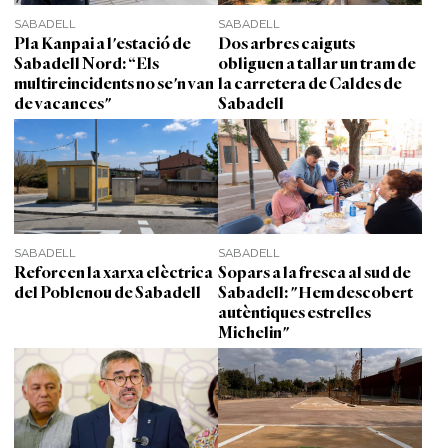
SABADELL
SABADELL
Pla Kanpai a l'estació de
Dos arbres caiguts
Sabadell Nord: “Els
obliguen a tallar un tram de
multireincidents no se'n van
la carretera de Caldes de
de vacances"
Sabadell
SABADELL
SABADELL
Reforcen la xarxa elèctrica
Sopars a la fresca al sud de
del Poblenou de Sabadell
Sabadell: "Hem descobert
autèntiques estrelles
Michelin"