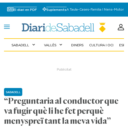
A Taula
-
Cases
-
Familia I Nens
-
Motor
El diari en PDF
Suplements
SABADELL
VALLÈS
DINERS
CULTURA I OCI
ESP
expand_more
expand_more
SABADELL
“Preguntaria al conductor que
va fugir què li he fet perquè
menyspreï tant la meva vida”