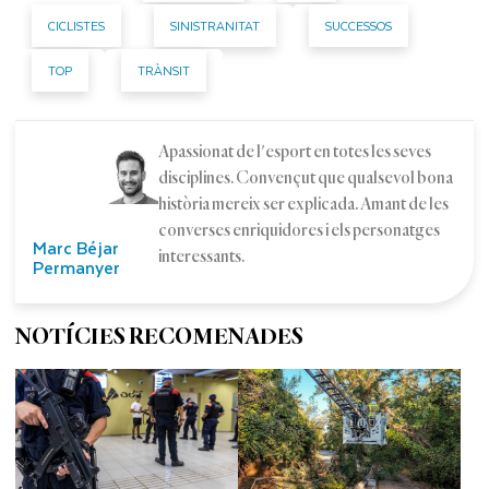
CICLISTES
SINISTRANITAT
SUCCESSOS
TOP
TRÀNSIT
Apassionat de l'esport en totes les seves
disciplines. Convençut que qualsevol bona
història mereix ser explicada. Amant de les
converses enriquidores i els personatges
Marc Béjar
interessants.
Permanyer
NOTÍCIES RECOMENADES