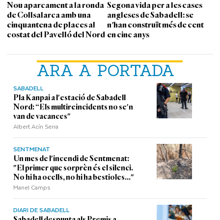
Nou aparcament a la ronda
Segona vida per a les cases
de Collsalarca amb una
angleses de Sabadell: se
cinquantena de places al
n'han construït més de cent
costat del Pavelló del Nord
en cinc anys
ARA A PORTADA
SABADELL
Pla Kanpai a l'estació de Sabadell
Nord: “Els multireincidents no se'n
van de vacances"
Albert Acín Serra
SENTMENAT
Un mes de l'incendi de Sentmenat:
"El primer que sorprèn és el silenci.
No hi ha ocells, no hi ha bestioles..."
Manel Camps
DIARI DE SABADELL
Sabadell despunta als Premis a