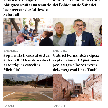
Dos arbres caiguts
Reforcen la xarxa elèctrica
obliguen a tallar un tram de
del Poblenou de Sabadell
la carretera de Caldes de
Sabadell
SABADELL
SABADELL
Sopars a la fresca al sud de
Gabriel Fernández exigeix
Sabadell: "Hem descobert
explicacions a l'Ajuntament
autèntiques estrelles
per la vaga d’hores extres
Michelin"
dels metges al Parc Taulí
SABADELL
SABADELL