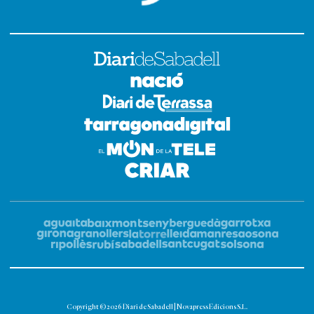
Copyright © 2026 Diari de Sabadell | Novapress Edicions S.L.