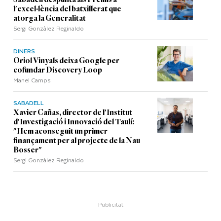
l'excel·lència del batxillerat que
atorga la Generalitat
Sergi Gonzàlez Reginaldo
DINERS
Oriol Vinyals deixa Google per
cofundar Discovery Loop
Manel Camps
SABADELL
Xavier Cañas, director de l'Institut
d'Investigació i Innovació del Taulí:
"Hem aconseguit un primer
finançament per al projecte de la Nau
Bosser"
Sergi Gonzàlez Reginaldo