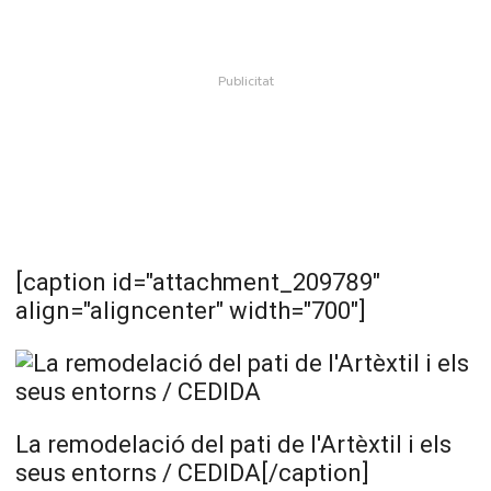
[caption id="attachment_209789"
align="aligncenter" width="700"]
La remodelació del pati de l'Artèxtil i els
seus entorns / CEDIDA[/caption]