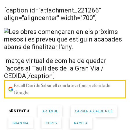
[caption id="attachment_221266"
align="aligncenter" width="700"]
Imatge virtual de com ha de quedar
l'accés al Taulí des de la Gran Via /
CEDIDA[/caption]
Escull Diari de Sabadell com la teva font preferida de
Google
ARTÈXTIL
CARRER ALCALDE RIBÉ
ARXIVAT A
GRAN VIA
OBRES
RAMBLA