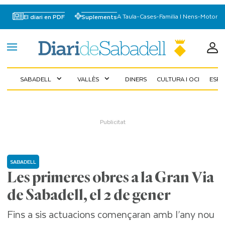
A Taula
-
Cases
-
Familia I Nens
-
Motor
El diari en PDF
Suplements
SABADELL
VALLÈS
DINERS
CULTURA I OCI
ESP
expand_more
expand_more
SABADELL
Les primeres obres a la Gran Via
de Sabadell, el 2 de gener
Fins a sis actuacions començaran amb l’any nou