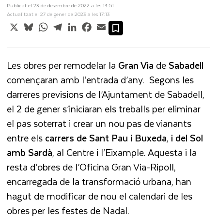
Publicat el 23 de desembre de 2022 a les 13:51
Actualitzat el 27 de gener de 2023 a les 17:13
X
Bluesky
WhatsApp
Telegram
LinkedIn
Facebook
Email
Les obres per remodelar
la
Gran Via
de
Sabadell
començaran amb l’entrada d’any.
Segons les
darreres previsions de l’Ajuntament de Sabadell,
el 2 de gener s’iniciaran els treballs per eliminar
el pas soterrat i crear un nou pas de vianants
entre els
carrers de Sant Pau i Buxeda
,
i del Sol
amb Sardà
, al Centre i l’Eixample. Aquesta i la
resta d’obres de l’Oficina Gran Via-Ripoll,
encarregada de la transformació urbana, han
hagut de modificar de nou el calendari de les
obres per les festes de Nadal.