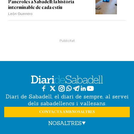
Paneroles a Sabadell: la història
interminable de cada estiu
León Guerrero
Diari de Sabadell, el diari de sempre, al servei
dels sabadellencs i vallesans.
CONTACTA AMB NOSALTRES
NOSALTRES