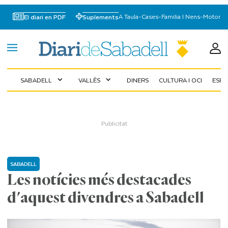
A Taula
-
Cases
-
Familia I Nens
-
Motor
El diari en PDF
Suplements
SABADELL
VALLÈS
DINERS
CULTURA I OCI
ESP
expand_more
expand_more
SABADELL
Les notícies més destacades
d'aquest divendres a Sabadell