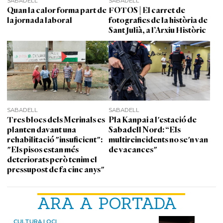
SABADELL
SABADELL
Quan la calor forma part de
FOTOS | El carret de
la jornada laboral
fotografies de la història de
Sant Julià, a l’Arxiu Històric
SABADELL
SABADELL
Tres blocs dels Merinals es
Pla Kanpai a l'estació de
planten davant una
Sabadell Nord: “Els
rehabilitació "insuficient":
multireincidents no se'n van
"Els pisos estan més
de vacances"
deteriorats però tenim el
pressupost de fa cinc anys"
ARA A PORTADA
CULTURA I OCI