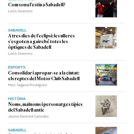
Com sona l’estiu a Sabadell?
León Guerrero
SABADELL
A tres dies de l’eclipsi: les ulleres
s’esgoten a gairebé totes les
òptiques de Sabadell
León Guerrero
ESPORTS
Consolidar i apropar-se a la ciutat:
els reptes del Motor Club Sabadell
Marc Segarra Rodríguez
HISTÒRIA
Noms, malnoms i personatges típics
del Sabadell antic
Jaume Barberà Canudas
SABADELL