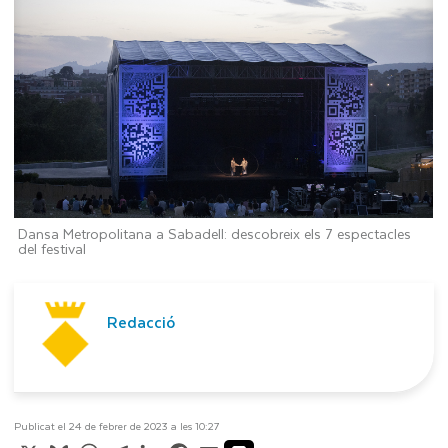
Dansa Metropolitana a Sabadell: descobreix els 7 espectacles
del festival
Redacció
Publicat el 24 de febrer de 2023 a les 10:27
X
Bluesky
WhatsApp
Telegram
LinkedIn
Facebook
Email