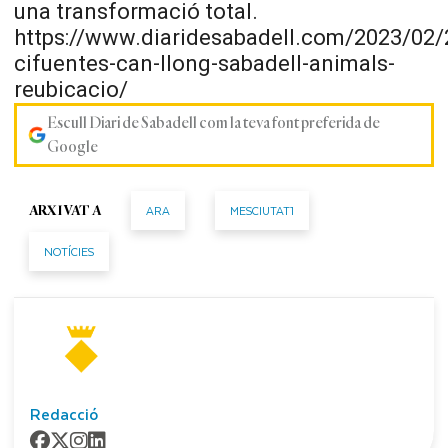
una transformació total.
https://www.diaridesabadell.com/2023/02/
cifuentes-can-llong-sabadell-animals-
reubicacio/
Escull Diari de Sabadell com la teva font preferida de
Google
ARA
MESCIUTAT1
ARXIVAT A
NOTÍCIES
Redacció