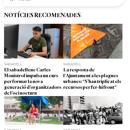
NOTÍCIES RECOMENADES
SABADELL
SABADELL
El sabadellenc Carles
La resposta de
Monistrol impulsa un curs
l'Ajuntament a les plagues
per formar la nova
urbanes: "S’han triplicat els
generació d’organitzadors
recursos per fer-hi front"
de l’oci nocturn