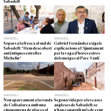
Sabadell
SABADELL
SABADELL
Sopars a la fresca al sud de
Gabriel Fernández exigeix
Sabadell: "Hem descobert
explicacions a l'Ajuntament
autèntiques estrelles
per la vaga d’hores extres
Michelin"
dels metges al Parc Taulí
SABADELL
SABADELL
Nou aparcament a la ronda
Segona vida per a les cases
de Collsalarca amb una
angleses de Sabadell: se
cinquantena de places al
n'han construït més de cent