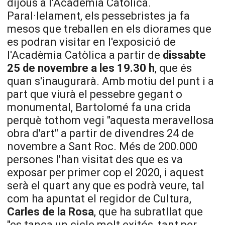
dijous a l'Acadèmia Catòlica.
Paral·lelament, els pessebristes ja fa
mesos que treballen en els diorames que
es podran visitar en l'exposició de
l'Acadèmia Catòlica a partir de
dissabte
25 de novembre a les 19.30 h
, que és
quan s'inaugurarà. Amb motiu del punt i a
part que viurà el pessebre gegant o
monumental, Bartolomé fa una crida
perquè tothom vegi "aquesta meravellosa
obra d'art" a partir de divendres 24 de
novembre a Sant Roc. Més de 200.000
persones l'han visitat des que es va
exposar per primer cop el 2020, i aquest
serà el quart any que es podrà veure, tal
com ha apuntat el regidor de Cultura,
Carles de la Rosa
, que ha subratllat que
"es tanca un cicle molt exitós, tant per