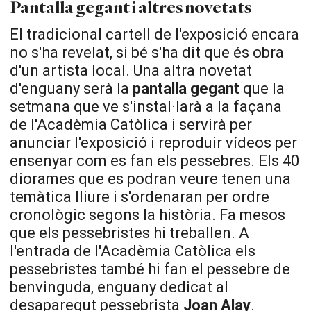
Pantalla gegant i altres novetats
El tradicional cartell de l'exposició encara
no s'ha revelat, si bé s'ha dit que és obra
d'un artista local. Una altra novetat
d'enguany serà la
pantalla
gegant
que la
setmana que ve s'instal·larà a la façana
de l'Acadèmia Catòlica i servirà per
anunciar l'exposició i reproduir vídeos per
ensenyar com es fan els pessebres. Els 40
diorames que es podran veure tenen una
temàtica lliure i s'ordenaran per ordre
cronològic segons la història. Fa mesos
que els pessebristes hi treballen. A
l'entrada de l'Acadèmia Catòlica els
pessebristes també hi fan el pessebre de
benvinguda, enguany dedicat al
desaparegut pessebrista
Joan
Alay
.