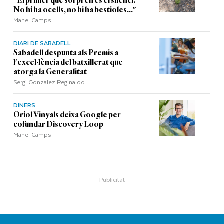
"El primer que sorprèn és el silenci.
No hi ha ocells, no hi ha bestioles..."
Manel Camps
DIARI DE SABADELL
Sabadell despunta als Premis a
l'excel·lència del batxillerat que
atorga la Generalitat
Sergi Gonzàlez Reginaldo
DINERS
Oriol Vinyals deixa Google per
cofundar Discovery Loop
Manel Camps