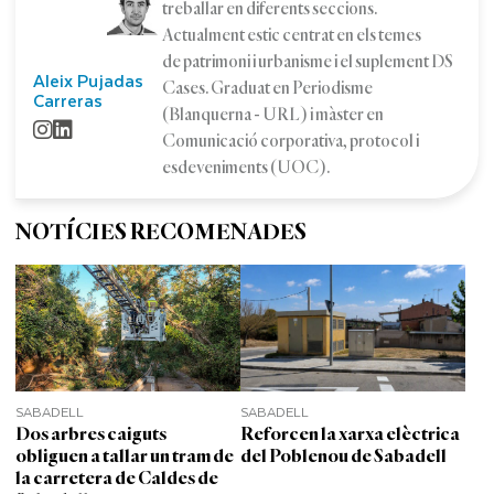
treballar en diferents seccions.
Actualment estic centrat en els temes
de patrimoni i urbanisme i el suplement DS
Aleix Pujadas
Cases. Graduat en Periodisme
Carreras
(Blanquerna - URL) i màster en
Comunicació corporativa, protocol i
esdeveniments (UOC).
NOTÍCIES RECOMENADES
SABADELL
SABADELL
Dos arbres caiguts
Reforcen la xarxa elèctrica
obliguen a tallar un tram de
del Poblenou de Sabadell
la carretera de Caldes de