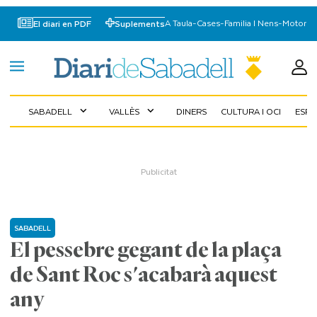
A Taula
-
Cases
-
Familia I Nens
-
Motor
El diari en PDF
Suplements
SABADELL
VALLÈS
DINERS
CULTURA I OCI
ESP
expand_more
expand_more
SABADELL
El pessebre gegant de la plaça
de Sant Roc s'acabarà aquest
any