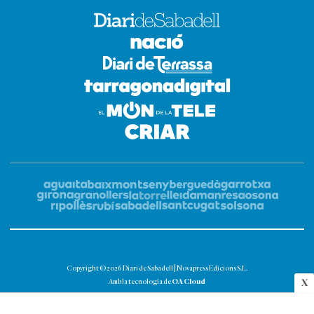
Copyright © 2026 Diari de Sabadell | Novapress Edicions S.L.
OA Cloud
X
Amb la tecnologia de