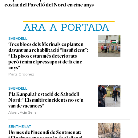
costat del Pavelló del Nord
en cinc anys
ARA A PORTADA
SABADELL
Tres blocs dels Merinals es planten
davant una rehabilitació "insuficient":
"Els pisos estan més deteriorats
però tenim el pressupost de fa cinc
anys"
Marta Ordóñez
SABADELL
Pla Kanpai a l'estació de Sabadell
Nord: “Els multireincidents no se'n
van de vacances"
Albert Acín Serra
SENTMENAT
Un mes de l'incendi de Sentmenat: