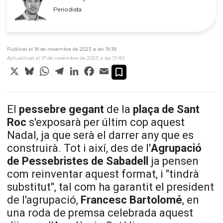
Periodista
Publicat el 16 de novembre de 2023 a les 19:36
Actualitzat el 17 de novembre de 2023 a les 17:40
X
Bluesky
WhatsApp
Telegram
LinkedIn
Facebook
Email
El
pessebre
gegant
de la
plaça de Sant
Roc
s'exposarà per últim cop aquest
Nadal, ja que serà el darrer any que es
construirà. Tot i així, des de l'
Agrupació
de Pessebristes de Sabadell
ja pensen
com reinventar aquest format, i "tindrà
substitut", tal com ha garantit el president
de l'agrupació,
Francesc
Bartolomé
, en
una roda de premsa celebrada aquest