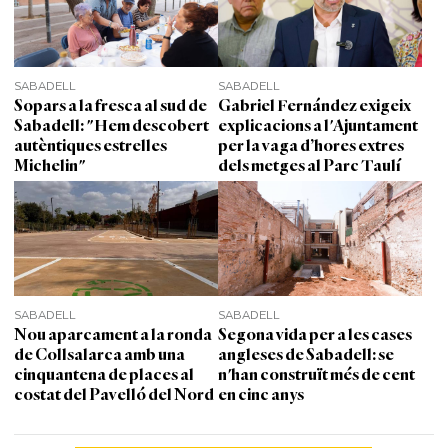
SABADELL
SABADELL
Sopars a la fresca al sud de
Gabriel Fernández exigeix
Sabadell: "Hem descobert
explicacions a l'Ajuntament
autèntiques estrelles
per la vaga d’hores extres
Michelin"
dels metges al Parc Taulí
SABADELL
SABADELL
Nou aparcament a la ronda
Segona vida per a les cases
de Collsalarca amb una
angleses de Sabadell: se
cinquantena de places al
n'han construït més de cent
costat del Pavelló del Nord
en cinc anys