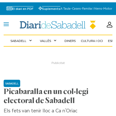
A Taula
-
Cases
-
Familia I Nens
-
Motor
El diari en PDF
Suplements
SABADELL
VALLÈS
DINERS
CULTURA I OCI
ESP
expand_more
expand_more
SABADELL
Picabaralla en un col·legi
electoral de Sabadell
Els fets van tenir lloc a Ca n'Oriac