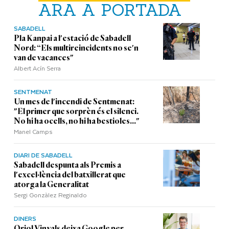
ARA A PORTADA
SABADELL
Pla Kanpai a l'estació de Sabadell
Nord: “Els multireincidents no se'n
van de vacances"
Albert Acín Serra
SENTMENAT
Un mes de l'incendi de Sentmenat:
"El primer que sorprèn és el silenci.
No hi ha ocells, no hi ha bestioles..."
Manel Camps
DIARI DE SABADELL
Sabadell despunta als Premis a
l'excel·lència del batxillerat que
atorga la Generalitat
Sergi Gonzàlez Reginaldo
DINERS
Oriol Vinyals deixa Google per