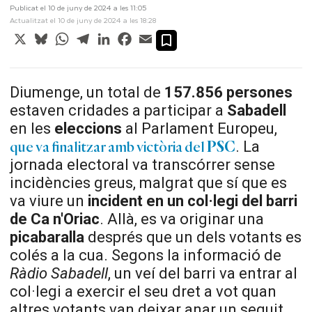
Publicat el 10 de juny de 2024 a les 11:05
Actualitzat el 10 de juny de 2024 a les 18:28
X
Bluesky
WhatsApp
Telegram
LinkedIn
Facebook
Email
Diumenge, un total de
157.856 persones
estaven cridades a participar a
Sabadell
en les
eleccions
al Parlament Europeu,
. La
que va finalitzar amb victòria del
PSC
jornada electoral va transcórrer sense
incidències greus, malgrat que sí que es
va viure un
incident en un col·legi del barri
de Ca n'Oriac
. Allà, es va originar una
picabaralla
després que un dels votants es
colés a la cua. Segons la informació de
Ràdio Sabadell
, un veí del barri va entrar al
col·legi a exercir el seu dret a vot quan
altres votants van deixar anar un seguit