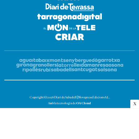
Copyright © 2026 Diari de Sabadell | Novapress Edicions S.L.
OA Cloud
X
Amb la tecnologia de