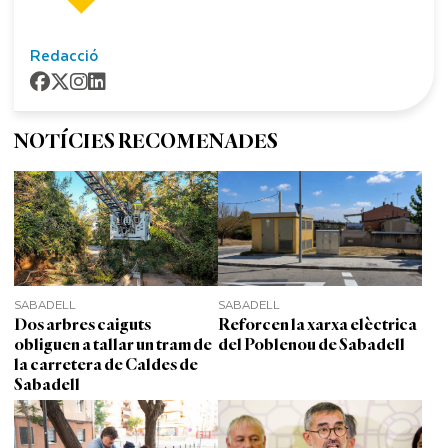
Redacció
NOTÍCIES RECOMENADES
SABADELL
SABADELL
Dos arbres caiguts
Reforcen la xarxa elèctrica
obliguen a tallar un tram de
del Poblenou de Sabadell
la carretera de Caldes de
Sabadell