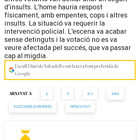
d'insults. L'home hauria respost
físicament, amb empentes, cops i altres
insults. La situació va requerir la
intervenció policial. L'escena va acabar
sense detinguts i la votació no es va
veure afectada pel succés, que va passar
cap al migdia.
Escull Diari de Sabadell com la teva font preferida de
Google
2
3
9-J
ARA
ARXIVAT A
ELECCIONS EUROPEES
MESCIUTAT1