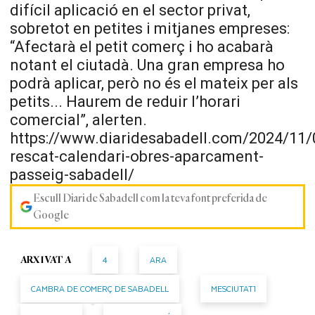
difícil aplicació en el sector privat,
sobretot en petites i mitjanes empreses:
“Afectarà el petit comerç i ho acabarà
notant el ciutadà. Una gran empresa ho
podrà aplicar, però no és el mateix per als
petits... Haurem de reduir l’horari
comercial”, alerten.
https://www.diaridesabadell.com/2024/11/
rescat-calendari-obres-aparcament-
passeig-sabadell/
Escull Diari de Sabadell com la teva font preferida de
Google
4
ARA
ARXIVAT A
CAMBRA DE COMERÇ DE SABADELL
MESCIUTAT1