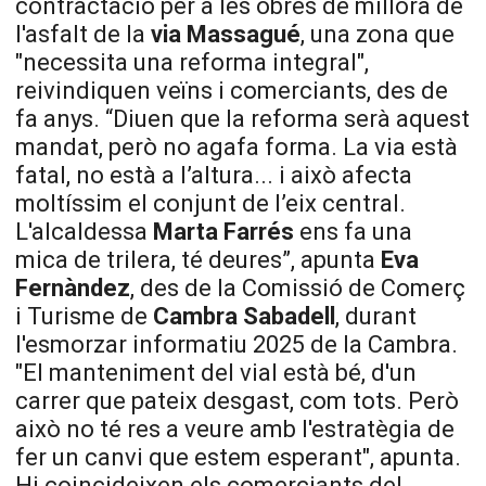
contractació per a les obres de millora de
l'asfalt de la
via Massagué
, una zona que
"necessita una reforma integral",
reivindiquen veïns i comerciants, des de
fa anys. “Diuen que la reforma serà aquest
mandat, però no agafa forma. La via està
fatal, no està a l’altura... i això afecta
moltíssim el conjunt de l’eix central.
L'alcaldessa
Marta Farrés
ens fa una
mica de trilera, té deures”, apunta
Eva
Fernàndez
, des de la Comissió de Comerç
i Turisme de
Cambra Sabadell
, durant
l'esmorzar informatiu 2025 de la Cambra.
"El manteniment del vial està bé, d'un
carrer que pateix desgast, com tots. Però
això no té res a veure amb l'estratègia de
fer un canvi que estem esperant", apunta.
Hi coincideixen els comerciants del