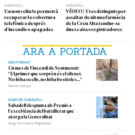
SABADELL
SABADELL
Un nou vehicle permetrà
VÍDEO | Tres detinguts per
recuperar la cobertura
assaltar de nit una farmàcia
telefònica després
de la Creu Alta i endur-se
d'incendis o apagades
dues caixes registradores
ARA A PORTADA
SENTMENAT
Un mes de l'incendi de Sentmenat:
"El primer que sorprèn és el silenci.
No hi ha ocells, no hi ha bestioles..."
Manel Camps
DIARI DE SABADELL
Sabadell despunta als Premis a
l'excel·lència del batxillerat que
atorga la Generalitat
Sergi Gonzàlez Reginaldo