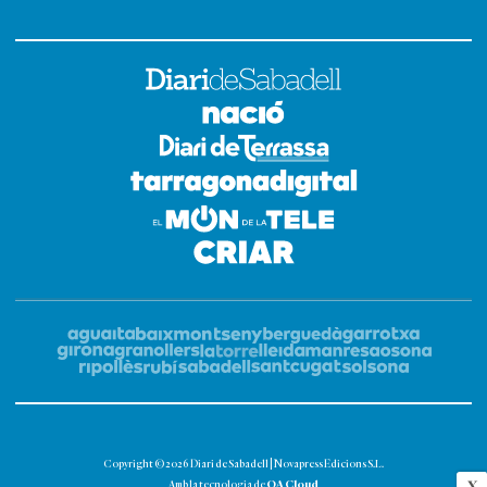
Copyright © 2026 Diari de Sabadell | Novapress Edicions S.L.
OA Cloud
X
Amb la tecnologia de