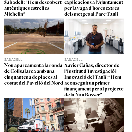
Sabadell: "Hem descobert
explicacions a l'Ajuntament
autèntiques estrelles
per la vaga d’hores extres
Michelin"
dels metges al Parc Taulí
SABADELL
SABADELL
Nou aparcament a la ronda
Xavier Cañas, director de
de Collsalarca amb una
l'Institut d'Investigació i
cinquantena de places al
Innovació del Taulí: "Hem
costat del Pavelló del Nord
aconseguit un primer
finançament per al projecte
de la Nau Bosser"