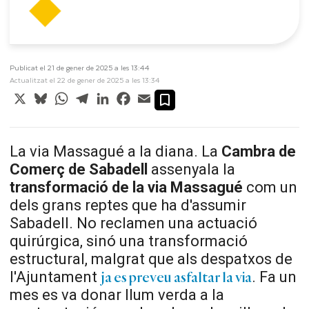
Publicat el 21 de gener de 2025 a les 13:44
Actualitzat el 22 de gener de 2025 a les 13:34
X
Bluesky
WhatsApp
Telegram
LinkedIn
Facebook
Email
La via Massagué a la diana. La
Cambra de
Comerç de Sabadell
assenyala la
transformació de la via Massagué
com un
dels grans reptes que ha d'assumir
Sabadell. No reclamen una actuació
quirúrgica, sinó una transformació
estructural, malgrat que als despatxos de
l'Ajuntament
. Fa un
ja es preveu asfaltar la via
mes es va donar llum verda a la