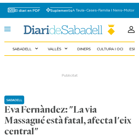
A Taula
-
Cases
-
Familia I Nens
-
Motor
El diari en PDF
Suplements
SABADELL
VALLÈS
DINERS
CULTURA I OCI
ESP
expand_more
expand_more
SABADELL
Eva Fernàndez: "La via
Massagué està fatal, afecta l'eix
central"