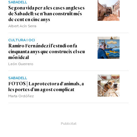
SABADELL
Segona vida per a les cases angleses
de Sabadell: se n'han construït més
de cent en cinc anys
Albert Acín Serra
CULTURA I OCI
Ramiro Fernández i l’estudi on fa
cinquanta anys que construeix el seu
món ideal
León Guerrero
SABADELL
FOTOS | La protectora d'animals, a
les portes d’un agost complicat
Marta Ordóñez