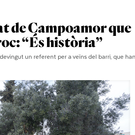
cat de Campoamor que
roc: “És història”
sdevingut un referent per a veïns del barri, que ha