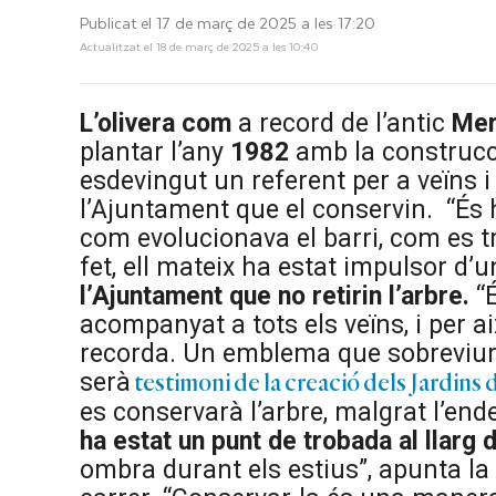
Publicat el 17 de març de 2025 a les 17:20
Actualitzat el 18 de març de 2025 a les 10:40
L’olivera com
a record de l’antic
Mer
plantar l’any
1982
amb la construcci
esdevingut un referent per a veïns 
l’Ajuntament que el conservin.
“És h
com evolucionava el barri, com es 
fet, ell mateix ha estat impulsor d’u
l’Ajuntament que no retirin l’arbre.
“É
acompanyat a tots els veïns, i per
recorda. Un emblema que sobreviur
serà
testimoni de la creació dels Jardins 
es conservarà l’arbre, malgrat l’end
ha estat un punt de trobada al llarg 
ombra durant els estius”, apunta la