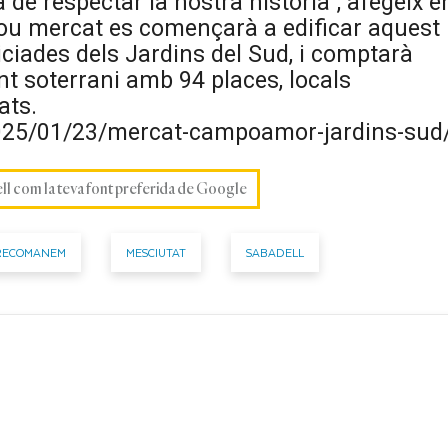
de respectar la nostra història”, afegeix e
l nou mercat es començarà a edificar aquest
iciades dels Jardins del Sud, i comptarà
 soterrani amb 94 places, locals
ats.
2025/01/23/mercat-campoamor-jardins-su
ell com la teva font preferida de Google
RECOMANEM
MESCIUTAT
SABADELL