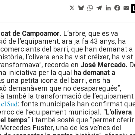
X
Bluesky
WhatsApp
Telegram
LinkedIn
Faceb
Em
cat de Campoamor
. L’arbre, que es va
ó de l’equipament, ara ja fa 43 anys, ha
i comerciants del barri, que han demanat a
istòria, l’olivera ens ha vist créixer, ha vist
transformava”, recorda en
José Mercado.
D
na iniciativa per la qual
ha demanat a
s una petita icona del barri, ens ha
 això demanàvem que no desaparegués”,
à també la transformació de l’equipament 
: fonts municipals han confirmat qu
del Sud
erroc de l’equipament municipal. “
L’olivera
del temps
” i també sosté que “permet oferir
 Mercedes Fuster, una de les veïnes del