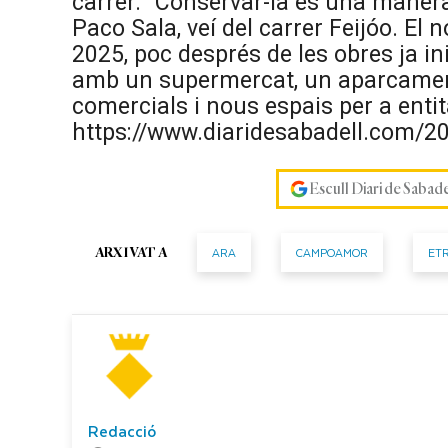
carrer. “Conservar-la és una manera 
Paco Sala, veí del carrer Feijóo. E
2025, poc després de les obres ja in
amb un supermercat, un aparcament
comercials i nous espais per a entit
https://www.diaridesabadell.com/
Escull Diari de Sabad
ARA
CAMPOAMOR
ET
ARXIVAT A
Redacció