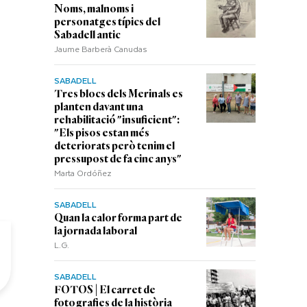
Noms, malnoms i
personatges típics del
Sabadell antic
Jaume Barberà Canudas
SABADELL
Tres blocs dels Merinals es
planten davant una
rehabilitació "insuficient":
"Els pisos estan més
deteriorats però tenim el
pressupost de fa cinc anys"
Marta Ordóñez
SABADELL
Quan la calor forma part de
la jornada laboral
L.G.
SABADELL
FOTOS | El carret de
fotografies de la història