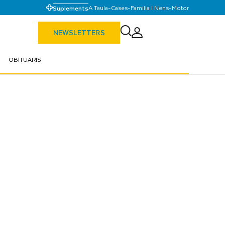
A Taula
-
Cases
-
Familia I Nens
-
Motor
Suplements
NEWSLETTERS
OBITUARIS