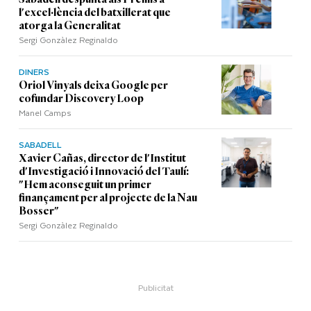
l'excel·lència del batxillerat que
atorga la Generalitat
Sergi Gonzàlez Reginaldo
DINERS
Oriol Vinyals deixa Google per
cofundar Discovery Loop
Manel Camps
SABADELL
Xavier Cañas, director de l'Institut
d'Investigació i Innovació del Taulí:
"Hem aconseguit un primer
finançament per al projecte de la Nau
Bosser"
Sergi Gonzàlez Reginaldo