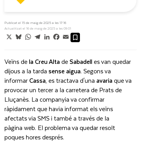
Publicat el 15 de maig de 2025 a les 17:16
Actualitzat el 16 de maig de 2025 a les 09:01
X
Bluesky
WhatsApp
Telegram
LinkedIn
Facebook
Email
Veïns de
la Creu Alta
de
Sabadell
es van quedar
dijous a la tarda
sense
aigua
. Segons va
informar
Cassa
, es tractava d'una
avaria
que va
provocar un tercer a la carretera de Prats de
Lluçanès. La companyia va confirmar
ràpidament que havia informat els veïns
afectats via SMS i també a través de la
pàgina web. El problema va quedar resolt
poques hores després.