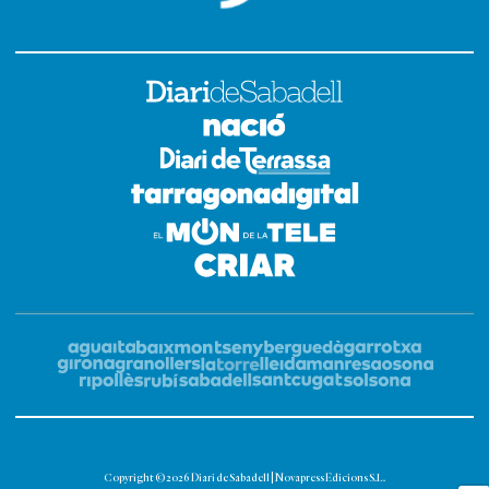
Copyright © 2026 Diari de Sabadell | Novapress Edicions S.L.