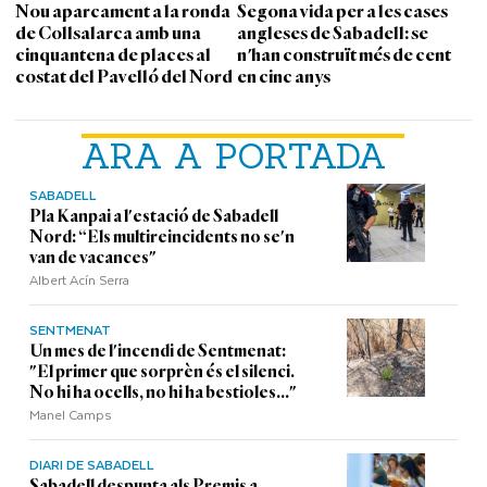
Nou aparcament a la ronda
Segona vida per a les cases
de Collsalarca amb una
angleses de Sabadell: se
cinquantena de places al
n'han construït més de cent
costat del Pavelló del Nord
en cinc anys
ARA A PORTADA
SABADELL
Pla Kanpai a l'estació de Sabadell
Nord: “Els multireincidents no se'n
van de vacances"
Albert Acín Serra
SENTMENAT
Un mes de l'incendi de Sentmenat:
"El primer que sorprèn és el silenci.
No hi ha ocells, no hi ha bestioles..."
Manel Camps
DIARI DE SABADELL
Sabadell despunta als Premis a