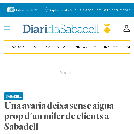
A Taula
-
Cases
-
Familia I Nens
-
Motor
El diari en PDF
Suplements
SABADELL
VALLÈS
DINERS
CULTURA I OCI
ESP
expand_more
expand_more
SABADELL
Una avaria deixa sense aigua
prop d'un miler de clients a
Sabadell