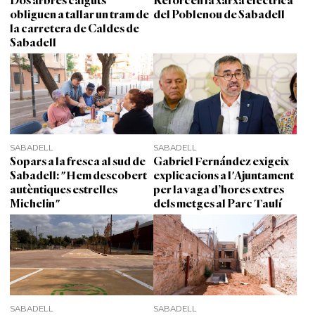
Dos arbres caiguts
Reforcen la xarxa elèctrica
obliguen a tallar un tram de
del Poblenou de Sabadell
la carretera de Caldes de
Sabadell
SABADELL
SABADELL
Sopars a la fresca al sud de
Gabriel Fernández exigeix
Sabadell: "Hem descobert
explicacions a l'Ajuntament
autèntiques estrelles
per la vaga d’hores extres
Michelin"
dels metges al Parc Taulí
SABADELL
SABADELL