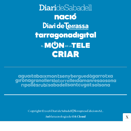
Copyright © 2026 Diari de Sabadell | Novapress Edicions S.L.
OA Cloud
X
Amb la tecnologia de