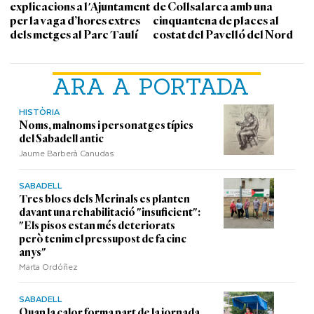
explicacions a l'Ajuntament
de Collsalarca amb una
per la vaga d’hores extres
cinquantena de places al
dels metges al Parc Taulí
costat del Pavelló del Nord
ARA A PORTADA
HISTÒRIA
Noms, malnoms i personatges típics
del Sabadell antic
Jaume Barberà Canudas
SABADELL
Tres blocs dels Merinals es planten
davant una rehabilitació "insuficient":
"Els pisos estan més deteriorats
però tenim el pressupost de fa cinc
anys"
Marta Ordóñez
SABADELL
Quan la calor forma part de la jornada