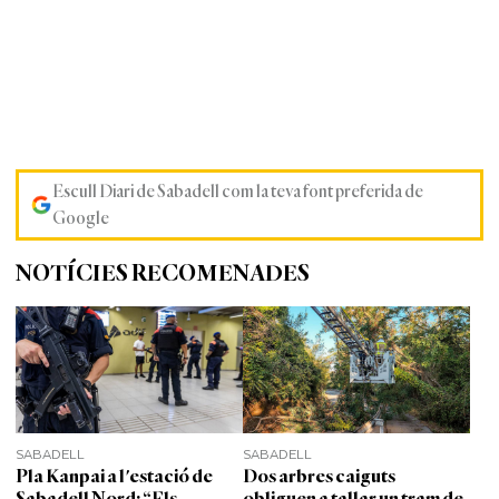
Escull Diari de Sabadell com la teva font preferida de
Google
NOTÍCIES RECOMENADES
SABADELL
SABADELL
Pla Kanpai a l'estació de
Dos arbres caiguts
Sabadell Nord: “Els
obliguen a tallar un tram de