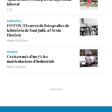
laboral
L.G.
SABADELL
FOTOS | El carret de fotografies de
la història de Sant Julià, a l’Arxiu
Històric
Marta Ordóñez
DINERS
Creixen més d’un 7% les
matriculacions d’industrials
Manel Camps