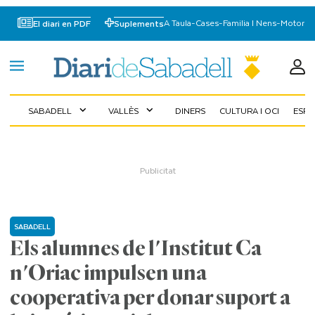
A Taula
-
Cases
-
Familia I Nens
-
Motor
El diari en PDF
Suplements
SABADELL
VALLÈS
DINERS
CULTURA I OCI
ESP
expand_more
expand_more
SABADELL
Els alumnes de l'Institut Ca
n'Oriac impulsen una
cooperativa per donar suport a