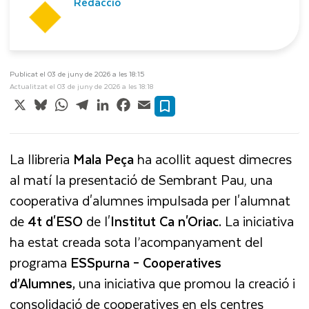
Redacció
Publicat el 03 de juny de 2026 a les 18:15
Actualitzat el 03 de juny de 2026 a les 18:18
X
Bluesky
WhatsApp
Telegram
LinkedIn
Facebook
Email
La llibreria
Mala Peça
ha acollit aquest dimecres
al matí la presentació de Sembrant Pau, una
cooperativa d'alumnes impulsada per l'alumnat
de
4t d'ESO
de l'
Institut Ca n'Oriac.
La iniciativa
ha estat
creada sota l’acompanyament del
programa
ESSpurna – Cooperatives
d’Alumnes,
una iniciativa que promou la creació i
consolidació de cooperatives en els centres