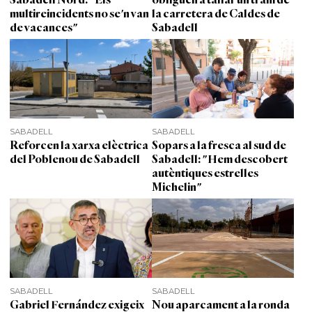
multireincidents no se'n van
la carretera de Caldes de
de vacances"
Sabadell
SABADELL
SABADELL
Reforcen la xarxa elèctrica
Sopars a la fresca al sud de
del Poblenou de Sabadell
Sabadell: "Hem descobert
autèntiques estrelles
Michelin"
SABADELL
SABADELL
Gabriel Fernández exigeix
Nou aparcament a la ronda