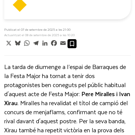
Publicat el 07 de setembre de 2025 a les 21:00
Actualitzat el 08 de setembre de 2025 a les 10:20
X
Bluesky
WhatsApp
Telegram
LinkedIn
Facebook
Email
La tarda de diumenge a l’espai de Barraques de
la Festa Major ha tornat a tenir dos
protagonistes ben coneguts pel públic habitual
d'aquest acte de Festa Major:
Pere Miralles i Ivan
Xirau
. Miralles ha revalidat el títol de campió del
concurs de menjaflams, confirmant que no té
rival davant d'aquest postre. Per la seva banda,
Xirau també ha repetit victòria en la prova dels