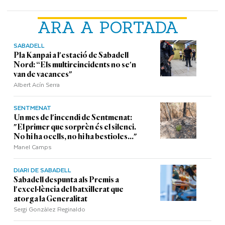
ARA A PORTADA
SABADELL
Pla Kanpai a l'estació de Sabadell
Nord: “Els multireincidents no se'n
van de vacances"
Albert Acín Serra
SENTMENAT
Un mes de l'incendi de Sentmenat:
"El primer que sorprèn és el silenci.
No hi ha ocells, no hi ha bestioles..."
Manel Camps
DIARI DE SABADELL
Sabadell despunta als Premis a
l'excel·lència del batxillerat que
atorga la Generalitat
Sergi Gonzàlez Reginaldo