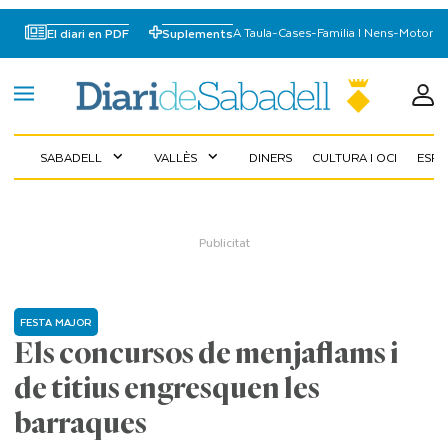
A Taula
-
Cases
-
Familia I Nens
-
Motor
El diari en PDF
Suplements
SABADELL
VALLÈS
DINERS
CULTURA I OCI
ESP
expand_more
expand_more
FESTA MAJOR
Els concursos de menjaflams i
de titius engresquen les
barraques