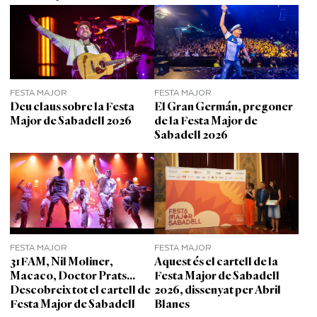
FESTA MAJOR
FESTA MAJOR
Deu claus sobre la Festa
El Gran Germán, pregoner
Major de Sabadell 2026
de la Festa Major de
Sabadell 2026
FESTA MAJOR
FESTA MAJOR
31FAM, Nil Moliner,
Aquest és el cartell de la
Macaco, Doctor Prats...
Festa Major de Sabadell
Descobreix tot el cartell de
2026, dissenyat per Abril
Festa Major de Sabadell
Blanes