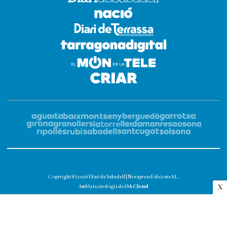
Copyright © 2026 Diari de Sabadell | Novapress Edicions S.L.
OA Cloud
X
Amb la tecnologia de