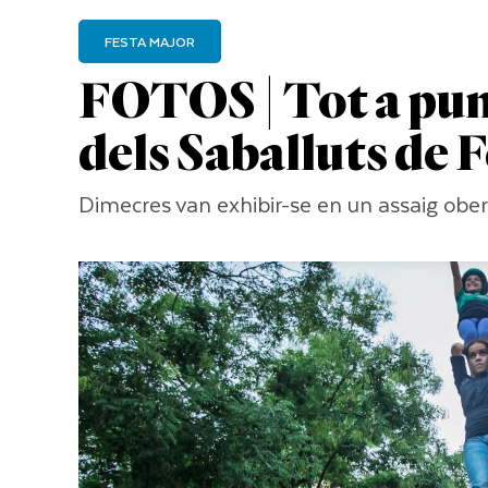
FESTA MAJOR
FOTOS | Tot a punt
dels Saballuts de 
Dimecres van exhibir-se en un assaig obert