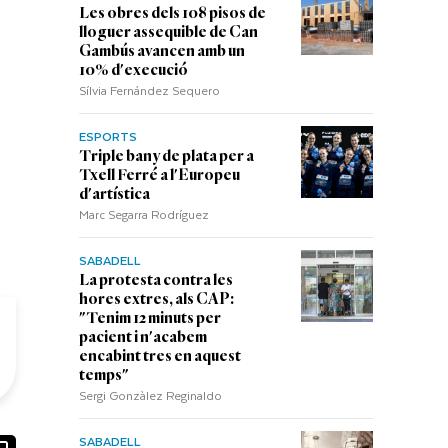
Les obres dels 108 pisos de
lloguer assequible de Can
Gambús avancen amb un
10% d'execució
Sílvia Fernández Sequero
ESPORTS
Triple bany de plata per a
Txell Ferré a l'Europeu
d'artística
Marc Segarra Rodríguez
SABADELL
La protesta contra les
hores extres, als CAP:
"Tenim 12 minuts per
pacient i n'acabem
encabint tres en aquest
temps"
Sergi Gonzàlez Reginaldo
SABADELL
ook
ail