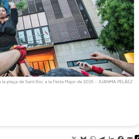
a la plaça de Sant Roc a la Festa Major de 2025 -
JUANMA PELÁEZ
X
Bluesky
WhatsApp
Telegram
LinkedIn
Faceb
Em