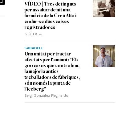
VÍDEO | Tres detinguts
per assaltar de nit una
farmàcia de la Creu Alta i
endur-se dues caixes
registradores
S. G. i A. A.
SABADELL
Una unitat per tractar
afectats per l'amiant: "Els
300 casos que controlem,
la majoria antics
treballadors de fàbriques,
són només la punta de
l'iceberg"
Sergi Gonzàlez Reginaldo