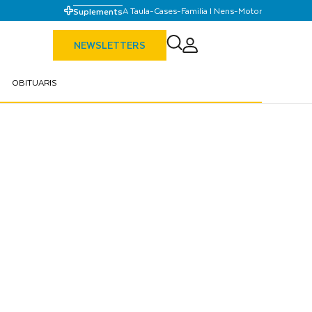
A Taula
-
Cases
-
Familia I Nens
-
Motor
Suplements
NEWSLETTERS
OBITUARIS