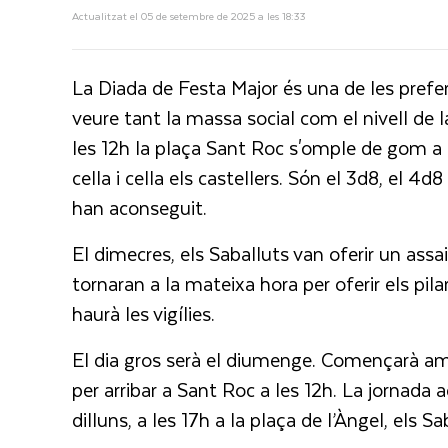
Actualitzat el 05 de setembre de 2025 a les 18:33
La Diada de Festa Major és una de les prefe
veure tant la massa social com el nivell d
les 12h la plaça Sant Roc s'omple de gom a 
cella i cella els castellers. Són el 3d8, el 
han aconseguit.
El dimecres, els Saballuts van oferir un assa
tornaran a la mateixa hora per oferir els pilar
haurà les vigílies.
El dia gros serà el diumenge. Començarà amb 
per arribar a Sant Roc a les 12h. La jornada 
dilluns, a les 17h a la plaça de l’Àngel, els S