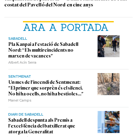
costat del Pavelló del Nord
en cinc anys
ARA A PORTADA
SABADELL
Pla Kanpai a l'estació de Sabadell
Nord: “Els multireincidents no
marxen de vacances"
Albert Acín Serra
SENTMENAT
Un mes de l'incendi de Sentmenat:
"El primer que sorprèn és el silenci.
No hi ha ocells, no hi ha bestioles..."
Manel Camps
DIARI DE SABADELL
Sabadell despunta als Premis a
l'excel·lència del batxillerat que
atorga la Generalitat