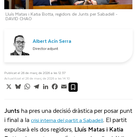
Lluís Matas i Katia Botta, regidors de Junts per Sabadell -
DAVID CHAO
Albert Acín Serra
Director adjunt
Publicat el 26 de març de 2026 a les 12:37
Actualitzat el 26 de març de 2026 a les 14:10
X
Bluesky
WhatsApp
Telegram
LinkedIn
Facebook
Email
Junts
ha pres una decisió dràstica per posar punt
i final a la
. El partit
crisi interna del partit a Sabadell
expulsarà els dos regidors,
Lluís Matas i Katia