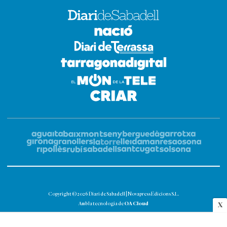
Copyright © 2026 Diari de Sabadell | Novapress Edicions S.L.
OA Cloud
Amb la tecnologia de
X