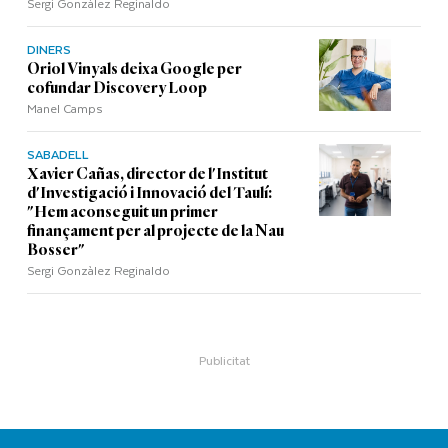
Sergi Gonzàlez Reginaldo
DINERS
Oriol Vinyals deixa Google per
cofundar Discovery Loop
Manel Camps
SABADELL
Xavier Cañas, director de l'Institut
d'Investigació i Innovació del Taulí:
"Hem aconseguit un primer
finançament per al projecte de la Nau
Bosser"
Sergi Gonzàlez Reginaldo