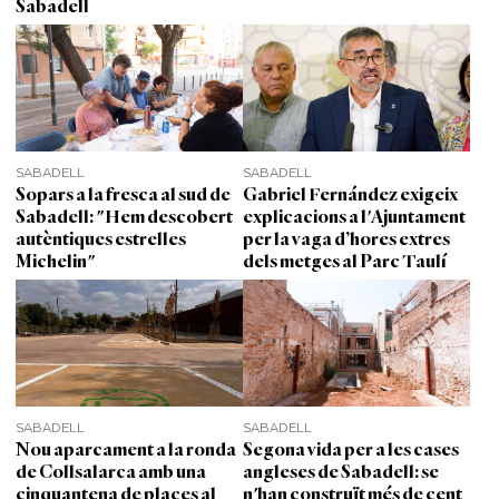
Sabadell
SABADELL
SABADELL
Sopars a la fresca al sud de
Gabriel Fernández exigeix
Sabadell: "Hem descobert
explicacions a l'Ajuntament
autèntiques estrelles
per la vaga d’hores extres
Michelin"
dels metges al Parc Taulí
SABADELL
SABADELL
Nou aparcament a la ronda
Segona vida per a les cases
de Collsalarca amb una
angleses de Sabadell: se
cinquantena de places al
n'han construït més de cent