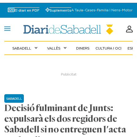
A Taula
-
Cases
-
Familia I Nens
-
Motor
El diari en PDF
Suplements
SABADELL
VALLÈS
DINERS
CULTURA I OCI
ESP
expand_more
expand_more
SABADELL
Decisió fulminant de Junts:
expulsarà els dos regidors de
Sabadell si no entreguen l'acta