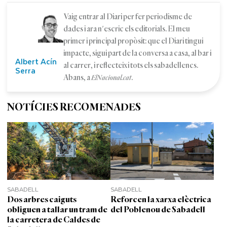
Vaig entrar al Diari per fer periodisme de
dades i ara n'escric els editorials. El meu
primer i principal propòsit: que el Diari tingui
impacte, sigui part de la conversa a casa, al bar i
Albert Acín
al carrer, i reflecteixi tots els sabadellencs.
Serra
Abans, a
.
ElNacional.cat
NOTÍCIES RECOMENADES
SABADELL
SABADELL
Dos arbres caiguts
Reforcen la xarxa elèctrica
obliguen a tallar un tram de
del Poblenou de Sabadell
la carretera de Caldes de