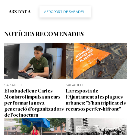
AEROPORT DE SABADELL
ARXIVAT A
NOTÍCIES RECOMENADES
SABADELL
SABADELL
El sabadellenc Carles
La resposta de
Monistrol impulsa un curs
l'Ajuntament a les plagues
per formar la nova
urbanes: "S’han triplicat els
generació d’organitzadors
recursos per fer-hi front"
de l’oci nocturn