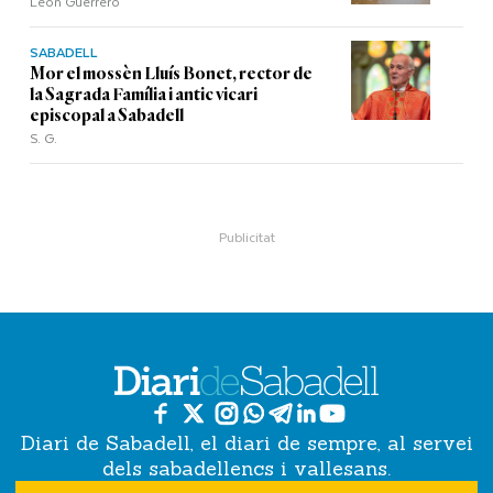
León Guerrero
SABADELL
Mor el mossèn Lluís Bonet, rector de
la Sagrada Família i antic vicari
episcopal a Sabadell
S. G.
Diari de Sabadell, el diari de sempre, al servei
dels sabadellencs i vallesans.