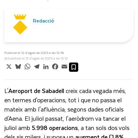
Redacció
Publicat el 12 d’agost de 2025 a les 12:56
Actualitzat el 12 d’agost de 2025 a les 13:12
X
Bluesky
WhatsApp
Telegram
LinkedIn
Facebook
Email
L'
Aeroport de Sabadell
creix cada vegada més,
en termes d'operacions, tot i que no passa el
mateix amb l'afluència, segons dades oficials
d'Aena. El juliol passat, l'aeròdrom va tancar el
juliol amb
5.998 operacions
, a tan sols dos vols
dels sis milers, i suposa un
augment de l'1,8%