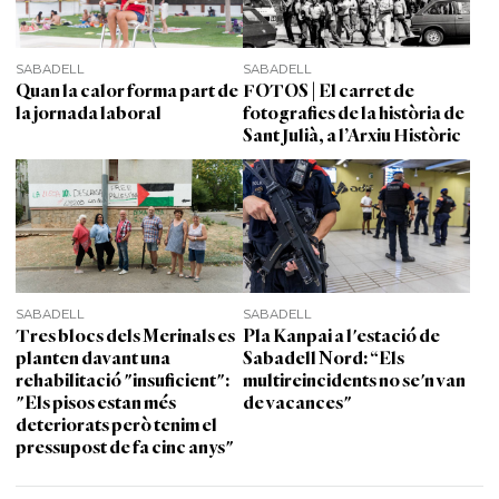
SABADELL
SABADELL
Quan la calor forma part de
FOTOS | El carret de
la jornada laboral
fotografies de la història de
Sant Julià, a l’Arxiu Històric
SABADELL
SABADELL
Tres blocs dels Merinals es
Pla Kanpai a l'estació de
planten davant una
Sabadell Nord: “Els
rehabilitació "insuficient":
multireincidents no se'n van
"Els pisos estan més
de vacances"
deteriorats però tenim el
pressupost de fa cinc anys"