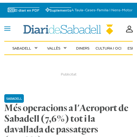
A Taula
-
Cases
-
Familia I Nens
-
Motor
El diari en PDF
Suplements
SABADELL
VALLÈS
DINERS
CULTURA I OCI
ESP
expand_more
expand_more
SABADELL
Més operacions a l'Aeroport de
Sabadell (7,6%) tot i la
davallada de passatgers