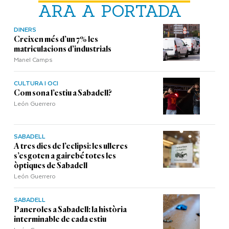
ARA A PORTADA
DINERS
Creixen més d’un 7% les
matriculacions d’industrials
Manel Camps
CULTURA I OCI
Com sona l’estiu a Sabadell?
León Guerrero
SABADELL
A tres dies de l’eclipsi: les ulleres
s’esgoten a gairebé totes les
òptiques de Sabadell
León Guerrero
SABADELL
Paneroles a Sabadell: la història
interminable de cada estiu