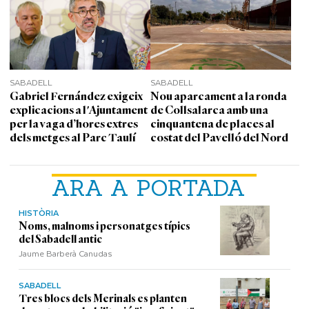
SABADELL
SABADELL
Gabriel Fernández exigeix
Nou aparcament a la ronda
explicacions a l'Ajuntament
de Collsalarca amb una
per la vaga d’hores extres
cinquantena de places al
dels metges al Parc Taulí
costat del Pavelló del Nord
ARA A PORTADA
HISTÒRIA
Noms, malnoms i personatges típics
del Sabadell antic
Jaume Barberà Canudas
SABADELL
Tres blocs dels Merinals es planten