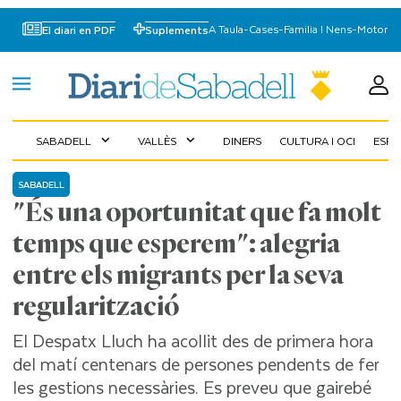
A Taula
-
Cases
-
Familia I Nens
-
Motor
El diari en PDF
Suplements
SABADELL
VALLÈS
DINERS
CULTURA I OCI
ESP
expand_more
expand_more
SABADELL
"És una oportunitat que fa molt
temps que esperem": alegria
entre els migrants per la seva
regularització
El Despatx Lluch ha acollit des de primera hora
del matí centenars de persones pendents de fer
les gestions necessàries. Es preveu que gairebé