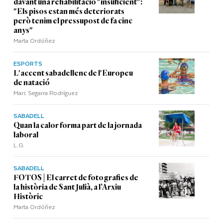
davant una rehabilitació "insuficient":
"Els pisos estan més deteriorats
però tenim el pressupost de fa cinc
anys"
Marta Ordóñez
ESPORTS
L'accent sabadellenc de l'Europeu
de natació
Marc Segarra Rodríguez
SABADELL
Quan la calor forma part de la jornada
laboral
L.G.
SABADELL
FOTOS | El carret de fotografies de
la història de Sant Julià, a l’Arxiu
Històric
Marta Ordóñez