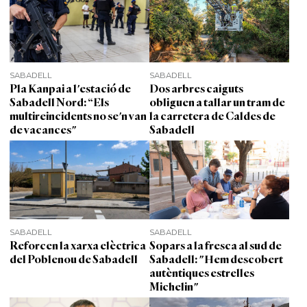
SABADELL
SABADELL
Pla Kanpai a l'estació de
Dos arbres caiguts
Sabadell Nord: “Els
obliguen a tallar un tram de
multireincidents no se'n van
la carretera de Caldes de
de vacances"
Sabadell
SABADELL
SABADELL
Reforcen la xarxa elèctrica
Sopars a la fresca al sud de
del Poblenou de Sabadell
Sabadell: "Hem descobert
autèntiques estrelles
Michelin"