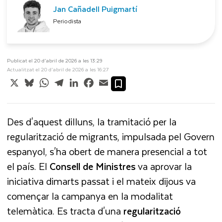
Jan Cañadell Puigmartí
Periodista
Publicat el 20 d’abril de 2026 a les 13:29
Actualitzat el 20 d’abril de 2026 a les 16:27
X
Bluesky
WhatsApp
Telegram
LinkedIn
Facebook
Email
Des d'aquest dilluns, la tramitació per la
regularització de migrants, impulsada pel Govern
espanyol, s'ha obert de manera presencial a tot
el país. El
Consell de Ministres
va aprovar la
iniciativa dimarts passat i el mateix dijous va
començar la campanya en la modalitat
telemàtica. Es tracta d'una
regularització