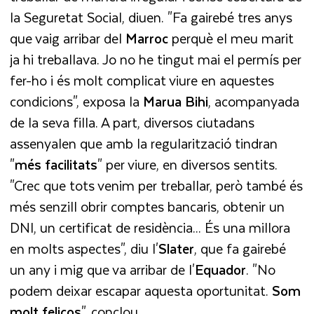
la Seguretat Social, diuen. "Fa gairebé tres anys
que vaig arribar del
Marroc
perquè el meu marit
ja hi treballava. Jo no he tingut mai el permís per
fer-ho i és molt complicat viure en aquestes
condicions", exposa la
Marua Bihi
, acompanyada
de la seva filla. A part, diversos ciutadans
assenyalen que amb la regularització tindran
"
més facilitats
" per viure, en diversos sentits.
"Crec que tots venim per treballar, però també és
més senzill obrir comptes bancaris, obtenir un
DNI, un certificat de residència... És una millora
en molts aspectes", diu l'
Slater
, que fa gairebé
un any i mig que va arribar de l'
Equador
. "No
podem deixar escapar aquesta oportunitat.
Som
molt feliços
", conclou.