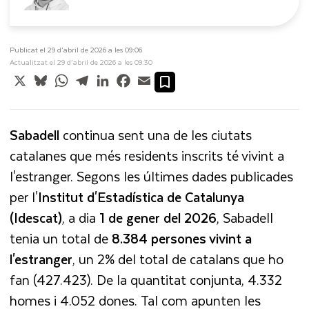
Publicat el 29 d’abril de 2026 a les 09:06
Actualitzat el 29 d’abril de 2026 a les 09:30
X
Bluesky
WhatsApp
Telegram
LinkedIn
Facebook
Email
Sabadell
continua sent una de les ciutats
catalanes que més residents inscrits té vivint a
l'estranger. Segons les últimes dades publicades
per l'
Institut d'Estadística de Catalunya
(Idescat)
, a dia
1 de gener del 2026
, Sabadell
tenia un total de
8.384 persones vivint a
l'estranger
, un 2% del total de catalans que ho
fan (427.423). De la quantitat conjunta, 4.332
homes i 4.052 dones. Tal com apunten les