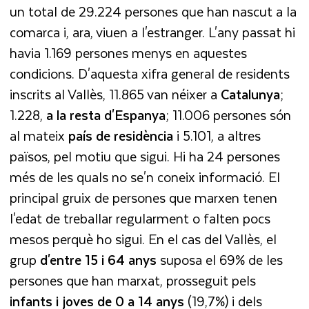
un total de 29.224 persones que han nascut a la
comarca i, ara, viuen a l'estranger. L'any passat hi
havia 1.169 persones menys en aquestes
condicions. D'aquesta xifra general de residents
inscrits al Vallès, 11.865 van néixer a
Catalunya
;
1.228,
a la resta d'Espanya
; 11.006 persones són
al mateix
país de residència
i 5.101, a altres
països, pel motiu que sigui. Hi ha 24 persones
més de les quals no se'n coneix informació. El
principal gruix de persones que marxen tenen
l'edat de treballar regularment o falten pocs
mesos perquè ho sigui. En el cas del Vallès, el
grup
d'entre 15 i 64 anys
suposa el 69% de les
persones que han marxat, prosseguit pels
infants i joves de 0 a 14 anys
(19,7%) i dels