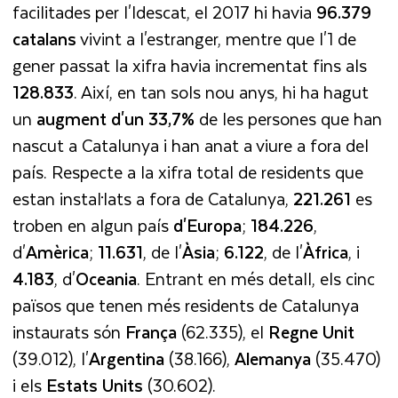
facilitades per l'Idescat, el 2017 hi havia
96.379
catalans
vivint a l'estranger, mentre que l'1 de
gener passat la xifra havia incrementat fins als
128.833
. Així, en tan sols nou anys, hi ha hagut
un
augment d'un 33,7%
de les persones que han
nascut a Catalunya i han anat a viure a fora del
país. Respecte a la xifra total de residents que
estan instal·lats a fora de Catalunya,
221.261
es
troben en algun país
d'Europa
;
184.226
,
d'
Amèrica
;
11.631
, de l'
Àsia
;
6.122
, de l'
Àfrica
, i
4.183
, d'
Oceania
. Entrant en més detall, els cinc
països que tenen més residents de Catalunya
instaurats són
França
(62.335), el
Regne Unit
(39.012), l'
Argentina
(38.166),
Alemanya
(35.470)
i els
Estats Units
(30.602).