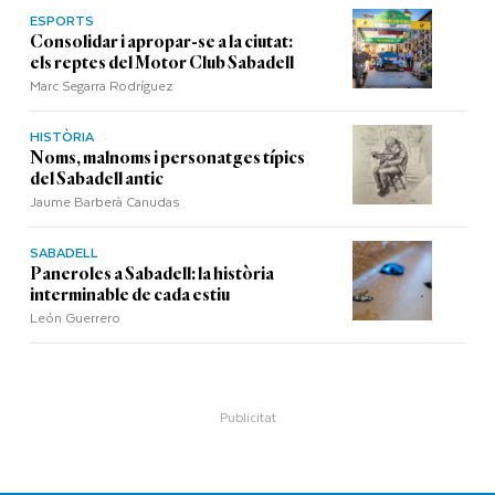
ESPORTS
Consolidar i apropar-se a la ciutat:
els reptes del Motor Club Sabadell
Marc Segarra Rodríguez
HISTÒRIA
Noms, malnoms i personatges típics
del Sabadell antic
Jaume Barberà Canudas
SABADELL
Paneroles a Sabadell: la història
interminable de cada estiu
León Guerrero