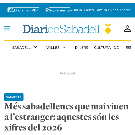
A Taula
-
Cases
-
Familia I Nens
-
Motor
El diari en PDF
Suplements
SABADELL
VALLÈS
DINERS
CULTURA I OCI
ESP
expand_more
expand_more
SABADELL
Més sabadellencs que mai viuen
a l’estranger: aquestes són les
xifres del 2026