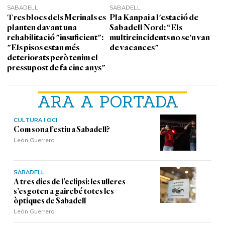
SABADELL
SABADELL
Tres blocs dels Merinals es
Pla Kanpai a l'estació de
planten davant una
Sabadell Nord: “Els
rehabilitació "insuficient":
multireincidents no se'n van
"Els pisos estan més
de vacances"
deteriorats però tenim el
pressupost de fa cinc anys"
ARA A PORTADA
CULTURA I OCI
Com sona l’estiu a Sabadell?
León Guerrero
SABADELL
A tres dies de l’eclipsi: les ulleres
s’esgoten a gairebé totes les
òptiques de Sabadell
León Guerrero