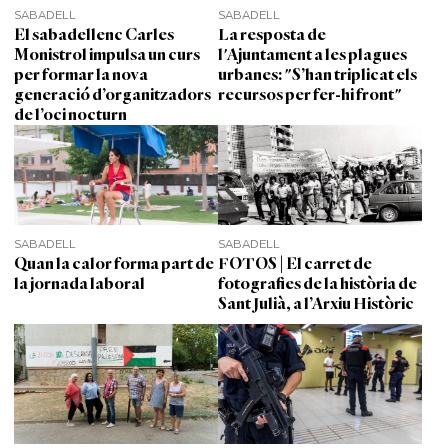
SABADELL
SABADELL
El sabadellenc Carles
La resposta de
Monistrol impulsa un curs
l'Ajuntament a les plagues
per formar la nova
urbanes: "S’han triplicat els
generació d’organitzadors
recursos per fer-hi front"
de l’oci nocturn
SABADELL
SABADELL
Quan la calor forma part de
FOTOS | El carret de
la jornada laboral
fotografies de la història de
Sant Julià, a l’Arxiu Històric