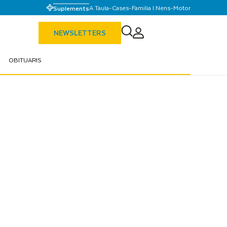
A Taula
-
Cases
-
Familia I Nens
-
Motor
Suplements
NEWSLETTERS
OBITUARIS