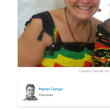
Conxita Tarruell i l
Manel Camps
Periodista