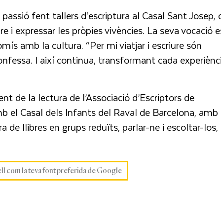
 passió fent tallers d’escriptura al Casal Sant Josep, 
re i expressar les pròpies vivències. La seva vocació e
s amb la cultura. “Per mi viatjar i escriure són
confessa. I així continua, transformant cada experiènc
nt de la lectura de l’Associació d’Escriptors de
b el Casal dels Infants del Raval de Barcelona, amb
a de llibres en grups reduïts, parlar-ne i escoltar-los,
ell com la teva font preferida de Google