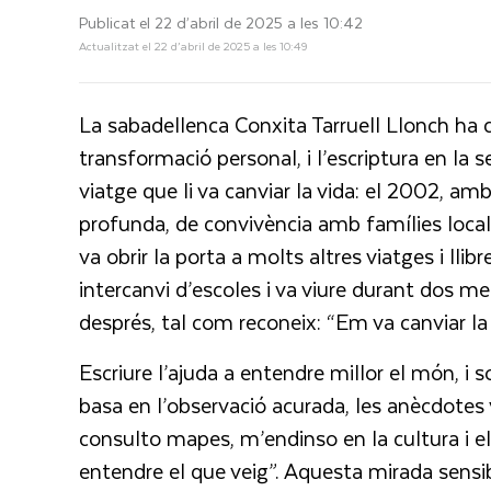
Publicat el 22 d’abril de 2025 a les 10:42
Actualitzat el 22 d’abril de 2025 a les 10:49
La sabadellenca Conxita Tarruell Llonch ha 
transformació personal, i l’escriptura en l
viatge que li va canviar la vida: el 2002, amb
profunda, de convivència amb famílies locals 
va obrir la porta a molts altres viatges i llib
intercanvi d’escoles i va viure durant dos m
després, tal com reconeix: “Em va canviar la 
Escriure l’ajuda a entendre millor el món, i 
basa en l’observació acurada, les anècdotes
consulto mapes, m’endinso en la cultura i 
entendre el que veig”. Aquesta mirada sensib