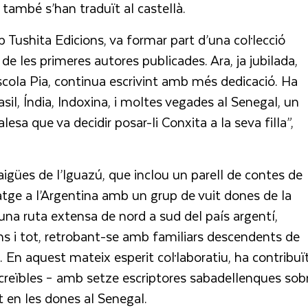
 també s’han traduït al castellà.
 Tushita Edicions, va formar part d’una col·lecció
de les primeres autores publicades. Ara, ja jubilada,
Escola Pia, continua escrivint amb més dedicació. Ha
rasil, Índia, Indoxina, i moltes vegades al Senegal, un
esa que va decidir posar-li Conxita a la seva filla”,
 aigües de l’Iguazú, que inclou un parell de contes de
iatge a l’Argentina amb un grup de vuit dones de la
 una ruta extensa de nord a sud del país argentí,
ins i tot, retrobant-se amb familiars descendents de
En aquest mateix esperit col·laboratiu, ha contribuï
n)creïbles – amb setze escriptores sabadellenques sob
t en les dones al Senegal.