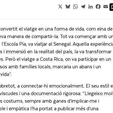
X
Bluesky
WhatsApp
Telegram
LinkedIn
Faceb
Em
convertit el viatge en una forma de vida, com eina de
a seva manera de compartir-la. Tot va començar amb u
 l’Escola Pia, va viatjar al Senegal. Aquella experiènci
i immersió en la realitat del país, la va transformar 
res. Però el viatge a Costa Rica, on va participar en un
esos amb famílies locals, marcaria un abans i un
vida”.
sobretot, a connectar-hi emocionalment. El seu estil 
 viscudes i una documentació rigorosa: “Llegeixo mol
els costums, sempre amb ganes d’implicar-me i
le i empàtica l’ha portat a publicar més d’una