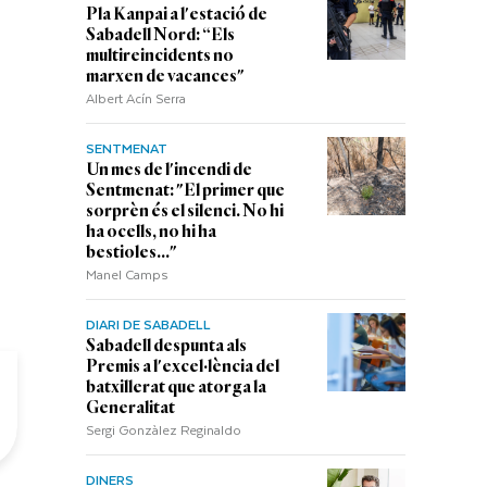
Pla Kanpai a l'estació de
Sabadell Nord: “Els
multireincidents no
marxen de vacances"
Albert Acín Serra
SENTMENAT
Un mes de l'incendi de
Sentmenat: "El primer que
sorprèn és el silenci. No hi
ha ocells, no hi ha
bestioles..."
Manel Camps
DIARI DE SABADELL
Sabadell despunta als
Premis a l'excel·lència del
batxillerat que atorga la
Generalitat
Sergi Gonzàlez Reginaldo
DINERS