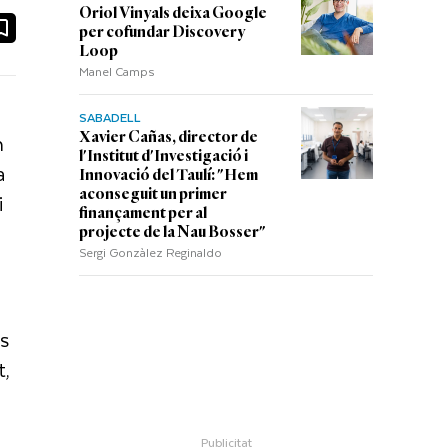
Oriol Vinyals deixa Google
ook
ail
per cofundar Discovery
Loop
Manel Camps
SABADELL
n
Xavier Cañas, director de
l'Institut d'Investigació i
a
Innovació del Taulí: "Hem
aconseguit un primer
i
finançament per al
projecte de la Nau Bosser"
Sergi Gonzàlez Reginaldo
es
t,