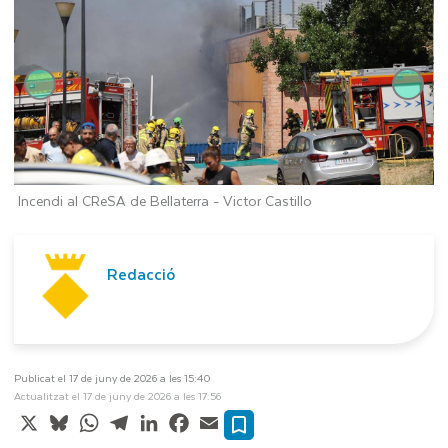
Incendi al CReSA de Bellaterra -
Victor Castillo
I
Redacció
Publicat el 17 de juny de 2026 a les 15:40
Actualitzat el 17 de juny de 2026 a les 17:56
X
Bluesky
WhatsApp
Telegram
LinkedIn
Facebook
Email