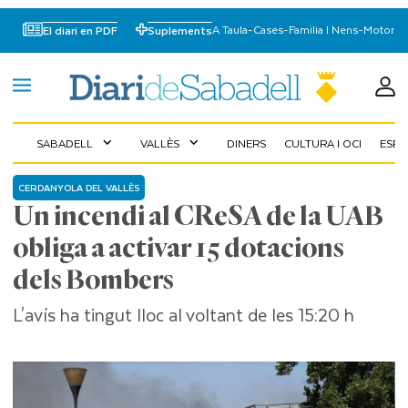
A Taula
-
Cases
-
Familia I Nens
-
Motor
El diari en PDF
Suplements
SABADELL
VALLÈS
DINERS
CULTURA I OCI
ESP
expand_more
expand_more
CERDANYOLA DEL VALLÈS
Un incendi al CReSA de la UAB
obliga a activar 15 dotacions
dels Bombers
L'avís ha tingut lloc al voltant de les 15:20 h