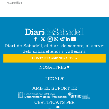
M.Ordóñez
Diari de Sabadell, el diari de sempre, al servei
dels sabadellencs i vallesans.
CONTACTA AMB NOSALTRES
NOSALTRES
LEGAL
AMB EL SUPORT DE
CERTIFICATS PER