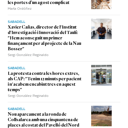
les portes d’un agost complicat
Marta Ordóñez
SABADELL
Xavier Cañas, director de l'Institut
d'Investigació i Innovació del Taulí:
"Hem aconseguit un primer
finançament per al projecte de la Nau
Bosser"
Sergi Gonzàlez Reginaldo
SABADELL
La protesta contra les hores extres,
als CAP: "Tenim 12 minuts per pacient
i n'acabem encabint tres en aquest
temps"
Sergi Gonzàlez Reginaldo
SABADELL
Nou aparcament a la ronda de
Collsalarca amb una cinquantena de
places al costat del Pavelló del Nord