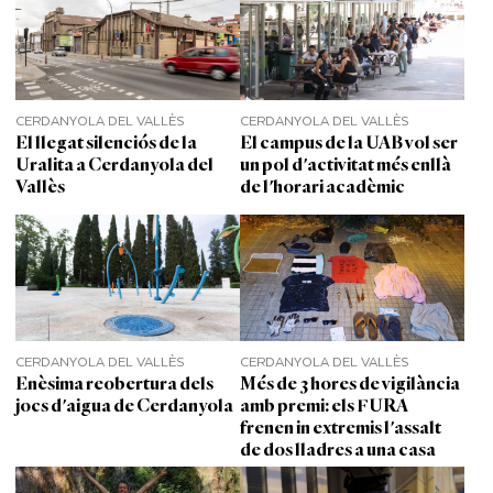
CERDANYOLA DEL VALLÈS
CERDANYOLA DEL VALLÈS
El llegat silenciós de la
El campus de la UAB vol ser
Uralita a Cerdanyola del
un pol d'activitat més enllà
Vallès
de l'horari acadèmic
CERDANYOLA DEL VALLÈS
CERDANYOLA DEL VALLÈS
Enèsima reobertura dels
Més de 3 hores de vigilància
jocs d'aigua de Cerdanyola
amb premi: els FURA
frenen in extremis l'assalt
de dos lladres a una casa