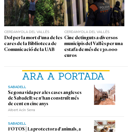
CERDANYOLA DEL VALLÈS
CERDANYOLA DEL VALLÈS
Dol per la mort d'una de les
Cinc detinguts a diversos
cares de la Biblioteca de
municipis del Vallès per una
Comunicació de la UAB
estafa de més de 130.000
euros
ARA A PORTADA
SABADELL
Segona vida per a les cases angleses
de Sabadell: se n'han construït més
de cent en cinc anys
Albert Acín Serra
SABADELL
FOTOS | La protectora d'animals, a