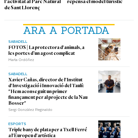
l'activitat al Parc Natural
repensa el model turístic
de Sant Llorenç
ARA A PORTADA
SABADELL
FOTOS | La protectora d'animals, a
les portes d’un agost complicat
Marta Ordóñez
SABADELL
Xavier Cañas, director de l'Institut
d'Investigació i Innovació del Taulí:
"Hem aconseguit un primer
finançament per al projecte de la Nau
Bosser"
Sergi Gonzàlez Reginaldo
ESPORTS
Triple bany de plata per a Txell Ferré
a l'Europeu d'artística