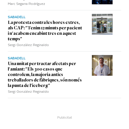
Marc Segarra Rodríguez
SABADELL
La protesta contra les hores extres,
als CAP: "Tenim 12 minuts per pacient
i n'acabem encabint tres en aquest
temps"
Sergi Gonzàlez Reginaldo
SABADELL
Una unitat per tractar afectats per
l'amiant: "Els 300 casos que
controlem, la majoria antics
treballadors de fàbriques, són només
la punta de l'iceberg"
Sergi Gonzàlez Reginaldo