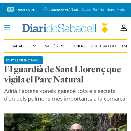
A Taula
-
Cases
-
Familia I Nens
-
Motor
El diari en PDF
Suplements
SABADELL
VALLÈS
DINERS
CULTURA I OCI
ESP
expand_more
expand_more
SANT LLORENÇ SAVALL
El guardià de Sant Llorenç que
vigila el Parc Natural
Adrià Fàbrega coneix gairebé tots els secrets
d'un dels pulmons més importants a la comarca