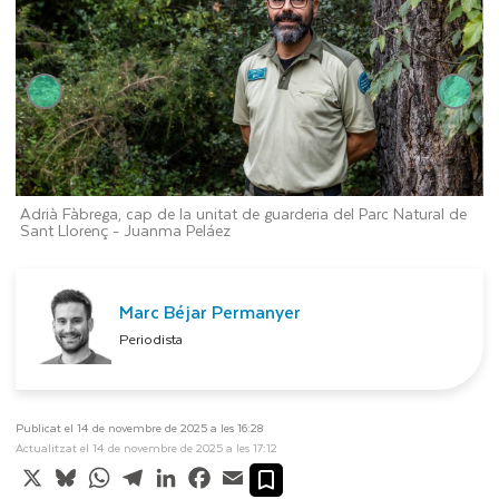
e
Adrià Fàbrega, cap de la unitat de guarderia del Parc Natural de
A
Sant Llorenç -
Juanma Peláez
S
Marc Béjar Permanyer
Periodista
Publicat el 14 de novembre de 2025 a les 16:28
Actualitzat el 14 de novembre de 2025 a les 17:12
X
Bluesky
WhatsApp
Telegram
LinkedIn
Facebook
Email