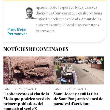
Apassionat de l'esport en totes les seves
disciplines. Convençut que qualsevol bona
història mereix ser explicada. Amant de les
converses enriquidores i els personatges
Marc Béjar
interessants.
Permanyer
NOTÍCIES RECOMENADES
SANT LLORENÇ SAVALL
SANT LLORENÇ SAVALL
Troben restes al cim de la
Sant Llorenç acull la Fira
Mola que podrien ser dels
de Sant Ponç amb rècord de
primers pobladors del
parades i d’activitats
monestir al segle X