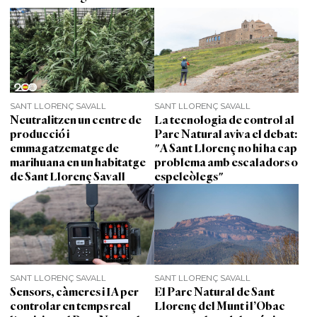
SANT LLORENÇ SAVALL
SANT LLORENÇ SAVALL
Neutralitzen un centre de
La tecnologia de control al
producció i
Parc Natural aviva el debat:
emmagatzematge de
"A Sant Llorenç no hi ha cap
marihuana en un habitatge
problema amb escaladors o
de Sant Llorenç Savall
espeleòlegs"
SANT LLORENÇ SAVALL
SANT LLORENÇ SAVALL
Sensors, càmeres i IA per
El Parc Natural de Sant
controlar en temps real
Llorenç del Munt i l’Obac