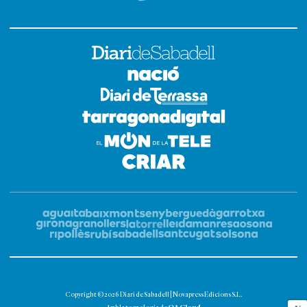
Copyright © 2026 Diari de Sabadell | Novapress Edicions S.L.