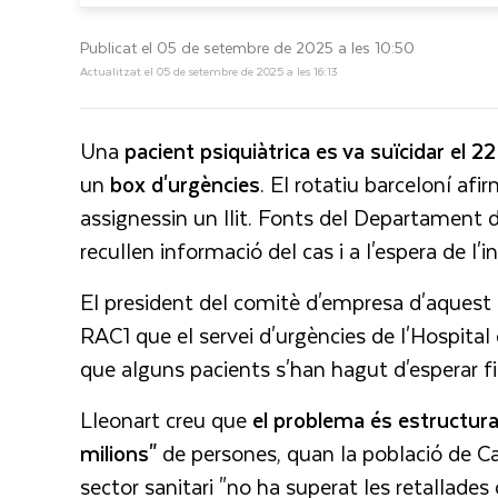
Publicat el 05 de setembre de 2025 a les 10:50
Actualitzat el 05 de setembre de 2025 a les 16:13
Una
pacient psiquiàtrica es va suïcidar el 2
un
box d'urgències
. El rotatiu barceloní af
assignessin un llit. Fonts del Departament 
recullen informació del cas i a l'espera de l'
El president del comitè d'empresa d'aquest 
RAC1 que el servei d'urgències de l'Hospital
que alguns pacients s'han hagut d'esperar f
Lleonart creu que
el problema és estructura
milions"
de persones, quan la població de Ca
sector sanitari "no ha superat les retallades 