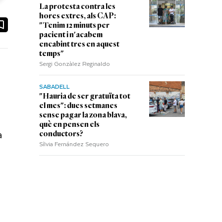
La protesta contra les
hores extres, als CAP:
ook
ail
"Tenim 12 minuts per
pacient i n'acabem
encabint tres en aquest
temps"
Sergi Gonzàlez Reginaldo
SABADELL
"Hauria de ser gratuïta tot
el mes": dues setmanes
sense pagar la zona blava,
què en pensen els
a
conductors?
Sílvia Fernández Sequero