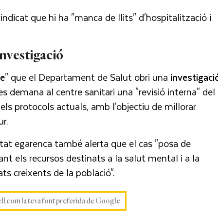
dicat que hi ha "manca de llits" d'hospitalització i
nvestigació
le
" que el Departament de Salut obri una
investigaci
s demana al centre sanitari una "revisió interna" del
els protocols actuals, amb l'objectiu de millorar
ur.
utat egarenca també alerta que el cas "posa de
nt els recursos destinats a la salut mental i a la
ts creixents de la població".
ell com la teva font preferida de Google