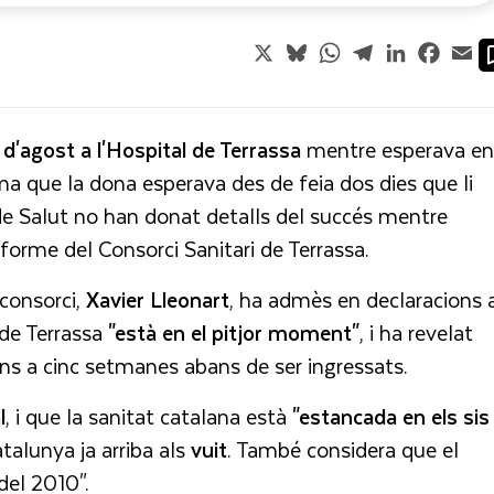
X
Bluesky
WhatsApp
Telegram
LinkedIn
Faceb
Em
2 d'agost a l'Hospital de Terrassa
mentre esperava en
irma que la dona esperava des de feia dos dies que li
de Salut no han donat detalls del succés mentre
informe del Consorci Sanitari de Terrassa.
consorci,
Xavier Lleonart
, ha admès en declaracions 
 de Terrassa
"està en el pitjor moment"
, i ha revelat
ins a cinc setmanes abans de ser ingressats.
l
, i que la sanitat catalana està
"estancada en els sis
talunya ja arriba als
vuit
. També considera que el
del 2010".