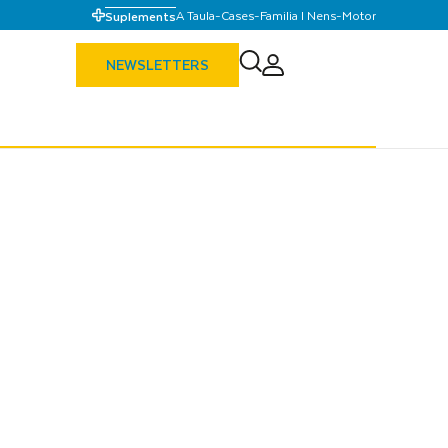
A Taula
-
Cases
-
Familia I Nens
-
Motor
Suplements
NEWSLETTERS