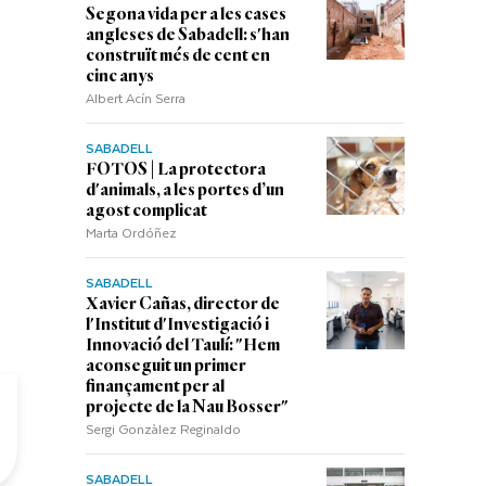
Segona vida per a les cases
angleses de Sabadell: s'han
construït més de cent en
cinc anys
Albert Acín Serra
SABADELL
FOTOS | La protectora
d'animals, a les portes d’un
agost complicat
Marta Ordóñez
SABADELL
Xavier Cañas, director de
l'Institut d'Investigació i
Innovació del Taulí: "Hem
aconseguit un primer
finançament per al
projecte de la Nau Bosser"
Sergi Gonzàlez Reginaldo
SABADELL