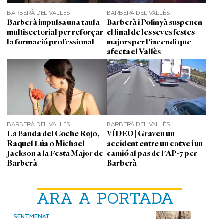
BARBERÀ DEL VALLÈS
BARBERÀ DEL VALLÈS
Barberà impulsa una taula
Barberà i Polinyà suspenen
multisectorial per reforçar
el final de les seves festes
la formació professional
majors per l'incendi que
afecta el Vallès
BARBERÀ DEL VALLÈS
BARBERÀ DEL VALLÈS
La Banda del Coche Rojo,
VÍDEO | Graven un
Raquel Lúa o Michael
accident entre un cotxe i un
Jackson a la Festa Major de
camió al pas de l'AP-7 per
Barberà
Barberà
ARA A PORTADA
SENTMENAT