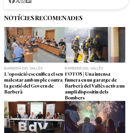
NOTÍCIES RECOMENADES
BARBERÀ DEL VALLÈS
BARBERÀ DEL VALLÈS
L'oposició escenifica el seu
FOTOS | Una intensa
malestar amb un ple contra
fumera en un garatge de
la gestió del Govern de
Barberà del Vallès activa un
Barberà
ampli dispositiu dels
Bombers