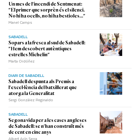
Un mes de l'incendi de Sentmenat:
"El primer que sorprèn és el silenci.
No hi ha ocells, no hi ha bestioles..."
Manel Camps
SABADELL
Sopars a la fresca al sud de Sabadell:
"Hem descobert autèntiques
estrelles Michelin"
Marta Ordóñez
DIARI DE SABADELL
Sabadell despunta als Premis a
l'excel·lència del batxillerat que
atorga la Generalitat
Sergi Gonzàlez Reginaldo
SABADELL
Segona vida per a les cases angleses
de Sabadell: se n'han construït més
de cent en cinc anys
Albert Acín Serra