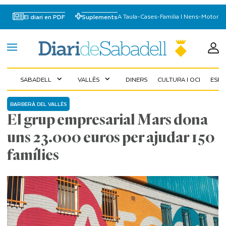
A Taula
-
Cases
-
Familia I Nens
-
Motor
El diari en PDF
Suplements
SABADELL
VALLÈS
DINERS
CULTURA I OCI
ESP
expand_more
expand_more
BARBERÀ DEL VALLÈS
El grup empresarial Mars dona
uns 23.000 euros per ajudar 150
famílies