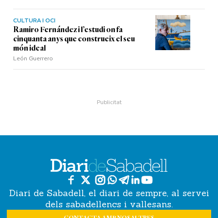
CULTURA I OCI
Ramiro Fernández i l’estudi on fa
cinquanta anys que construeix el seu
món ideal
León Guerrero
Diari de Sabadell, el diari de sempre, al servei
dels sabadellencs i vallesans.