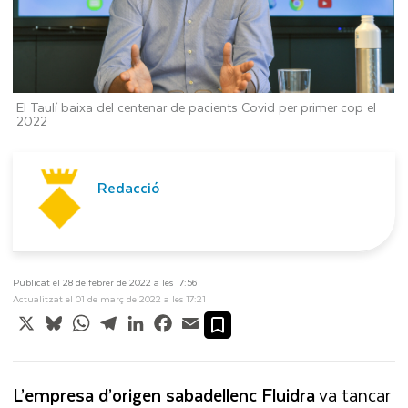
El Taulí baixa del centenar de pacients Covid per primer cop el
2022
Redacció
Publicat el 28 de febrer de 2022 a les 17:56
Actualitzat el 01 de març de 2022 a les 17:21
X
Bluesky
WhatsApp
Telegram
LinkedIn
Facebook
Email
L’empresa d’orige
n
sabadellenc Fluidra
va tancar