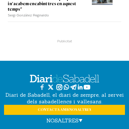
i n'acabem encabint tres en aquest
temps"
Sergi Gonzàlez Reginaldo
Diari de Sabadell, el diari de sempre, al servei
dels sabadellencs i vallesans.
CONTACTA AMB NOSALTRES
NOSALTRES