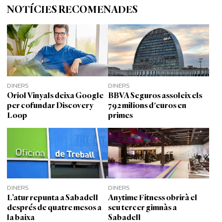
NOTÍCIES RECOMENADES
DINERS
DINERS
Oriol Vinyals deixa Google
BBVA Seguros assoleix els
per cofundar Discovery
792 milions d'euros en
Loop
primes
DINERS
DINERS
L’atur repunta a Sabadell
Anytime Fitness obrirà el
després de quatre mesos a
seu tercer gimnàs a
la baixa
Sabadell