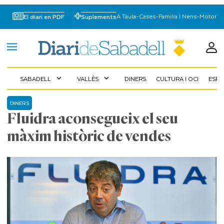
A Taula
-
Cases
-
Familia I Nens
-
Motor
El diari en PDF
Suplements
SABADELL
VALLÈS
DINERS
CULTURA I OCI
ESP
expand_more
expand_more
DINERS
Fluidra aconsegueix el seu
màxim històric de vendes