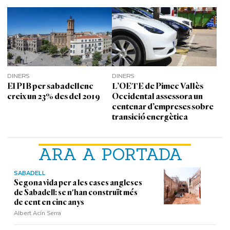
DINERS
DINERS
El PIB per sabadellenc
L’OETE de Pimec Vallès
creix un 23% des del 2019
Occidental assessora un
centenar d’empreses sobre
transició energètica
ARA A PORTADA
SABADELL
Segona vida per a les cases angleses
de Sabadell: se n'han construït més
de cent en cinc anys
Albert Acín Serra