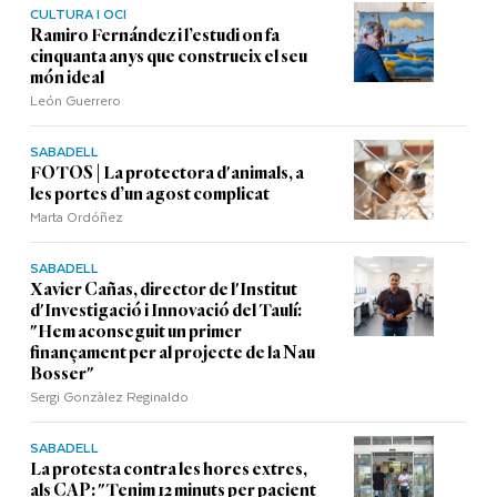
CULTURA I OCI
Ramiro Fernández i l’estudi on fa
cinquanta anys que construeix el seu
món ideal
León Guerrero
SABADELL
FOTOS | La protectora d'animals, a
les portes d’un agost complicat
Marta Ordóñez
SABADELL
Xavier Cañas, director de l'Institut
d'Investigació i Innovació del Taulí:
"Hem aconseguit un primer
finançament per al projecte de la Nau
Bosser"
Sergi Gonzàlez Reginaldo
SABADELL
La protesta contra les hores extres,
als CAP: "Tenim 12 minuts per pacient