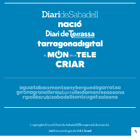
Copyright © 2026 Diari de Sabadell | Novapress Edicions S.L.
OA Cloud
X
Amb la tecnologia de