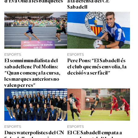
d'Eva Olid a les banquetes
a la defensa del CE
Sabadell
ESPORTS
ESPORTS
El somni mundialista del
Pere Pons: "El Sabadell és
sabadellenc Pol Molins:
el club que més em volia, la
"Quan comença la cursa,
decisió va ser fàcil"
les marques anteriors no
valen per res"
ESPORTS
ESPORTS
Dues waterpolistes del CN
El CE Sabadell empata a