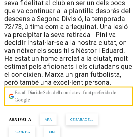
seva fidelitat al club en ser un dels pocs
que va continuar a la plantilla després del
descens a Segona Divisió, la temporada
72/73, última com a arlequinat. Una lesió
va precipitar la seva retirada i
Pini
va
decidir instal·lar-se a la nostra ciutat, on
van néixer els seus fills Néstor i Eduard.
Ha estat un home arrelat a la ciutat, molt
estimat pels aficionats i els ciutadans que
el coneixien. Marxa un gran futbolista,
però també una excel·lent persona.
Escull Diari de Sabadell com la teva font preferida de
Google
ARA
CE SABADELL
ARXIVAT A
ESPORTS2
PINI