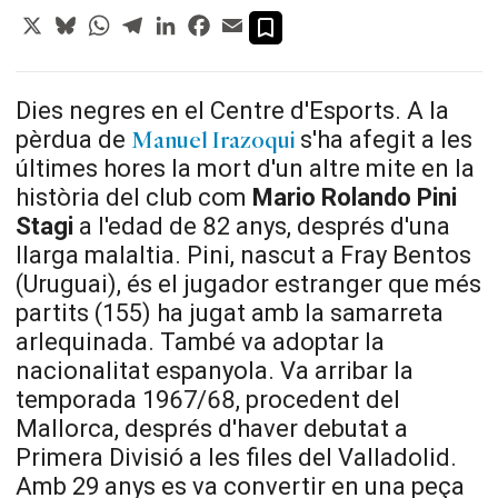
X
Bluesky
WhatsApp
Telegram
LinkedIn
Facebook
Email
Dies negres en el Centre d'Esports. A la
pèrdua de
s'ha afegit a les
Manuel
Irazoqui
últimes hores la mort d'un altre mite en la
història del club com
Mario
Rolando
Pini
Stagi
a l'
edad
de
82
anys, després d'una
llarga malaltia.
Pini
, nascut a
Fray
Bentos
(Uruguai), és el jugador estranger que més
partits (155) ha jugat amb la samarreta
arlequinada. També va adoptar la
nacionalitat espanyola. Va arribar la
temporada 1967/68, procedent
del
Mallorca
, després d'haver debutat a
Primera Divisió a les files del Valladolid.
Amb
29
anys es va convertir en una peça