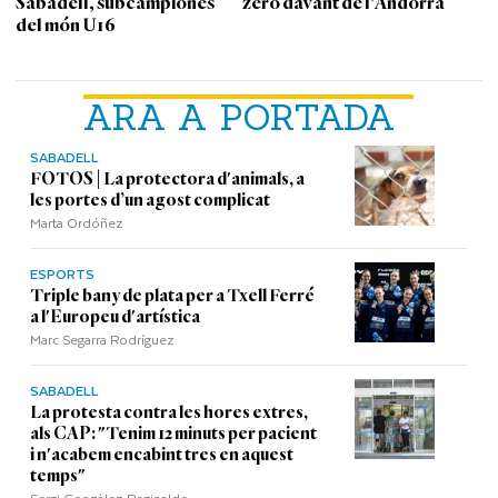
Sabadell, subcampiones
zero davant de l'Andorra
del món U16
ARA A PORTADA
SABADELL
FOTOS | La protectora d'animals, a
les portes d’un agost complicat
Marta Ordóñez
ESPORTS
Triple bany de plata per a Txell Ferré
a l'Europeu d'artística
Marc Segarra Rodríguez
SABADELL
La protesta contra les hores extres,
als CAP: "Tenim 12 minuts per pacient
i n'acabem encabint tres en aquest
temps"