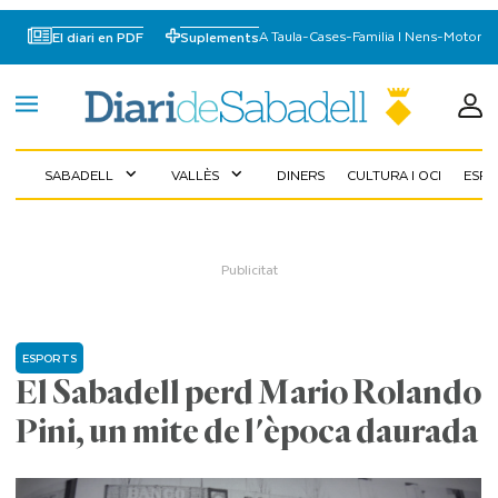
A Taula
-
Cases
-
Familia I Nens
-
Motor
El diari en PDF
Suplements
SABADELL
VALLÈS
DINERS
CULTURA I OCI
ESP
expand_more
expand_more
ESPORTS
El Sabadell perd Mario Rolando
Pini, un mite de l'època daurada