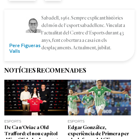
Sabadell, 1961. Sempre explicant històries
del món de l'esport sabadellenc. Vinculat a
l'actualitat del Centre d'Esports durant 43
anys, fent cobertura a casa i en els
Pere Figueras
desplaçaments. Actualment, jubilat.
Valls
NOTÍCIES RECOMENADES
ESPORTS
ESPORTS
De Ca n'Oriac a Old
Edgar González,
Trafford: el nou capítol
experiència de Primera per