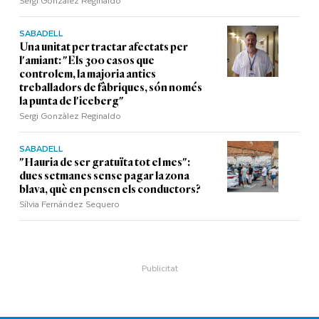
Sergi Gonzàlez Reginaldo
SABADELL
Una unitat per tractar afectats per
l'amiant: "Els 300 casos que
controlem, la majoria antics
treballadors de fàbriques, són només
la punta de l'iceberg"
Sergi Gonzàlez Reginaldo
SABADELL
"Hauria de ser gratuïta tot el mes":
dues setmanes sense pagar la zona
blava, què en pensen els conductors?
Sílvia Fernández Sequero