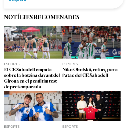
NOTÍCIES RECOMENADES
ESPORTS
ESPORTS
El CE Sabadell empata
Niko Obolskii, reforç per a
sobre la botzina davant del
l'atac del CE Sabadell
Girona en el penúltim test
de pretemporada
ESPORTS
ESPORTS