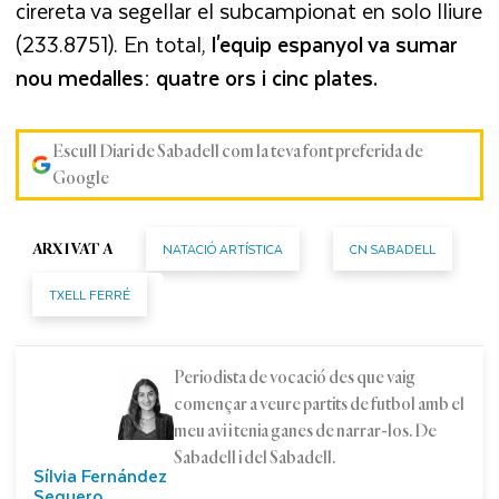
cirereta va segellar el subcampionat en solo lliure
(233.8751). En total,
l'equip espanyol va sumar
nou medalles: quatre ors i cinc plates.
Escull Diari de Sabadell com la teva font preferida de
Google
NATACIÓ ARTÍSTICA
CN SABADELL
ARXIVAT A
TXELL FERRÉ
Periodista de vocació des que vaig
començar a veure partits de futbol amb el
meu avi i tenia ganes de narrar-los. De
Sabadell i del Sabadell.
Sílvia Fernández
Sequero