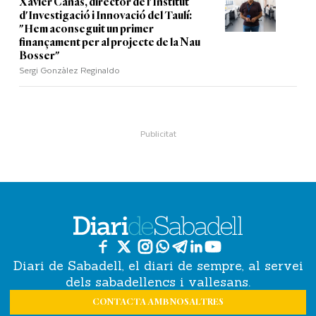
Xavier Cañas, director de l'Institut
d'Investigació i Innovació del Taulí:
"Hem aconseguit un primer
finançament per al projecte de la Nau
Bosser"
Sergi Gonzàlez Reginaldo
Diari de Sabadell, el diari de sempre, al servei
dels sabadellencs i vallesans.
CONTACTA AMB NOSALTRES