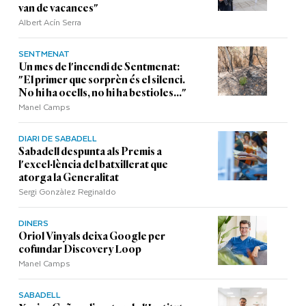
van de vacances"
Albert Acín Serra
SENTMENAT
Un mes de l'incendi de Sentmenat:
"El primer que sorprèn és el silenci.
No hi ha ocells, no hi ha bestioles..."
Manel Camps
DIARI DE SABADELL
Sabadell despunta als Premis a
l'excel·lència del batxillerat que
atorga la Generalitat
Sergi Gonzàlez Reginaldo
DINERS
Oriol Vinyals deixa Google per
cofundar Discovery Loop
Manel Camps
SABADELL