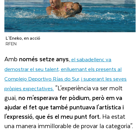
L`Eneko, en acció
RFEN
Amb
només setze anys
,
el sabadellenc va
demostrar el seu talent, enlluernant els presents al
Complejo Deportivo Rías do Sur, i superant les seves
"L'experiència va ser molt
pròpies expectatives.
guai,
no m'esperava fer pòdium, però em va
ajudar el fet que també puntuava l'artística i
l'expressió, que és el meu punt fort.
Ha estat
una manera immillorable de provar la categoria".