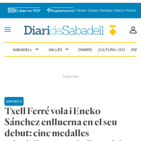
A Taula
-
Cases
-
Familia I Nens
-
Motor
El diari en PDF
Suplements
SABADELL
VALLÈS
DINERS
CULTURA I OCI
ESP
expand_more
expand_more
ESPORTS
Txell Ferré vola i Eneko
Sánchez enlluerna en el seu
debut: cinc medalles