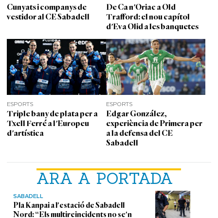
Cunyats i companys de
De Ca n'Oriac a Old
vestidor al CE Sabadell
Trafford: el nou capítol
d'Eva Olid a les banquetes
ESPORTS
ESPORTS
Triple bany de plata per a
Edgar González,
Txell Ferré a l'Europeu
experiència de Primera per
d'artística
a la defensa del CE
Sabadell
ARA A PORTADA
SABADELL
Pla Kanpai a l'estació de Sabadell
Nord: “Els multireincidents no se'n