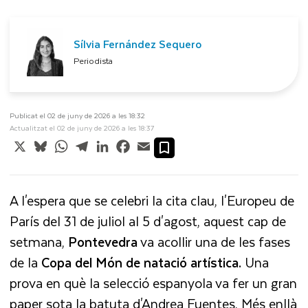
Sílvia Fernández Sequero
Periodista
Publicat el 02 de juny de 2026 a les 18:32
Actualitzat el 02 de juny de 2026 a les 18:37
X
Bluesky
WhatsApp
Telegram
LinkedIn
Facebook
Email
A l'espera que se celebri la cita clau, l'Europeu de
París del 31 de juliol al 5 d'agost, aquest cap de
setmana,
Pontevedra
va acollir una de les fases
de la
Copa del Món de natació artística.
Una
prova en què la selecció espanyola va fer un gran
paper sota la batuta d'Andrea Fuentes. Més enllà