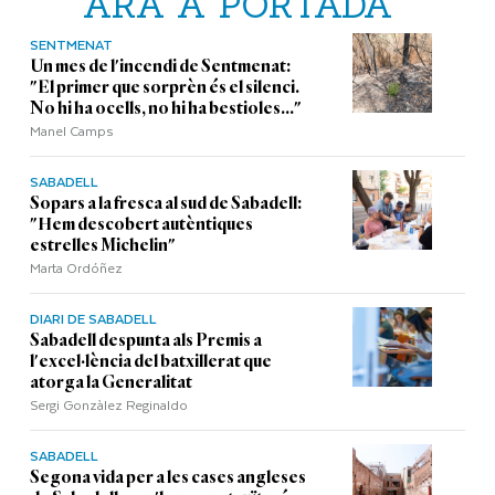
ARA A PORTADA
SENTMENAT
Un mes de l'incendi de Sentmenat:
"El primer que sorprèn és el silenci.
No hi ha ocells, no hi ha bestioles..."
Manel Camps
SABADELL
Sopars a la fresca al sud de Sabadell:
"Hem descobert autèntiques
estrelles Michelin"
Marta Ordóñez
DIARI DE SABADELL
Sabadell despunta als Premis a
l'excel·lència del batxillerat que
atorga la Generalitat
Sergi Gonzàlez Reginaldo
SABADELL
Segona vida per a les cases angleses