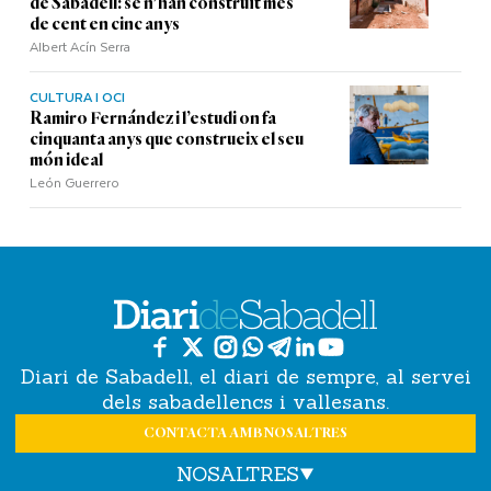
de Sabadell: se n'han construït més
de cent en cinc anys
Albert Acín Serra
CULTURA I OCI
Ramiro Fernández i l’estudi on fa
cinquanta anys que construeix el seu
món ideal
León Guerrero
Diari de Sabadell, el diari de sempre, al servei
dels sabadellencs i vallesans.
CONTACTA AMB NOSALTRES
NOSALTRES