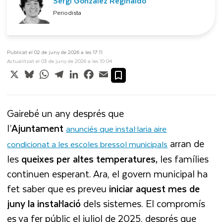
Sergi Gonzàlez Reginaldo
Periodista
Publicat el 02 de juny de 2026 a les 17:11
Actualitzat el 03 de juny de 2026 a les 10:04
X
Bluesky
WhatsApp
Telegram
LinkedIn
Facebook
Email
Gairebé un any després que
l’
Ajuntament
anunciés que instal·laria aire
arran de
condicionat a les escoles bressol municipals
les
queixes per altes temperatures,
les famílies
continuen esperant. Ara, el govern municipal ha
fet saber que es preveu
iniciar aquest mes de
juny la instal·lació
dels sistemes. El compromís
es va fer públic el juliol de 2025, després que