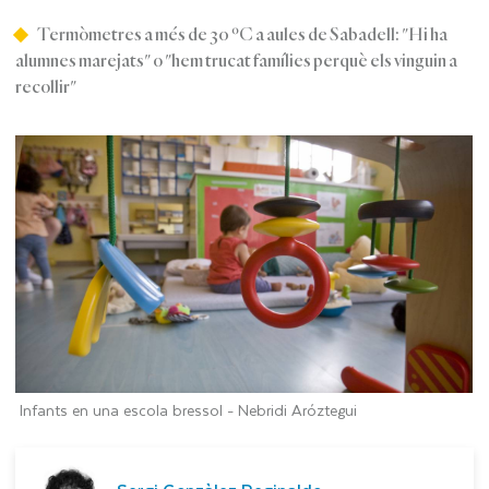
Termòmetres a més de 30 ºC a aules de Sabadell: "Hi ha
alumnes marejats" o "hem trucat famílies perquè els vinguin a
recollir"
Infants en una escola bressol -
Nebridi Aróztegui