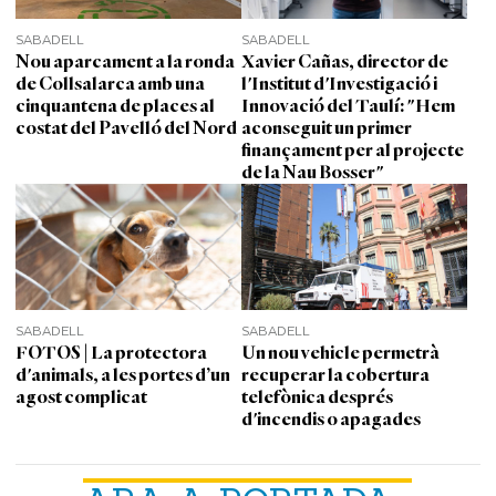
SABADELL
SABADELL
Nou aparcament a la ronda
Xavier Cañas, director de
de Collsalarca amb una
l'Institut d'Investigació i
cinquantena de places al
Innovació del Taulí: "Hem
costat del Pavelló del Nord
aconseguit un primer
finançament per al projecte
de la Nau Bosser"
SABADELL
SABADELL
FOTOS | La protectora
Un nou vehicle permetrà
d'animals, a les portes d’un
recuperar la cobertura
agost complicat
telefònica després
d'incendis o apagades