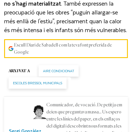
no s'hagi materialitzat
. També expressen la
preocupació que les obres "puguin allargar-se
més enllà de l'estiu", precisament quan la calor
és més intensa i els infants són més vulnerables.
Escull Diari de Sabadell com la teva font preferida de
Google
AIRE CONDICIONAT
ARXIVAT A
ESCOLES BRESSOL MUNICIPALS
Comunicador, de vocació. De petit ja em
deien que preguntava massa... Us espero
entre les línies del paper, en els enllaços
del digital i descobrint nous formats a les
Sergi Gonzàlez