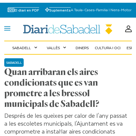
A Taula
-
Cases
-
Familia I Nens
-
Motor
El diari en PDF
Suplements
SABADELL
VALLÈS
DINERS
CULTURA I OCI
ESP
expand_more
expand_more
SABADELL
Quan arribaran els aires
condicionats que es van
prometre a les bressol
municipals de Sabadell?
Després de les queixes per calor de l'any passat
a les escoletes municipals, l'Ajuntament es va
comprometre a instal·lar aires condicionats