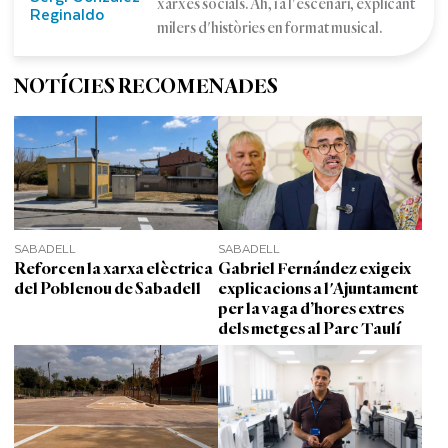
xarxes socials. Ah, i a l'escenari, explicant
Reginaldo
milers d'històries en format musical.
NOTÍCIES RECOMENADES
SABADELL
SABADELL
Reforcen la xarxa elèctrica
Gabriel Fernández exigeix
del Poblenou de Sabadell
explicacions a l'Ajuntament
per la vaga d’hores extres
dels metges al Parc Taulí