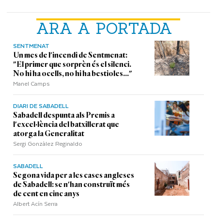
ARA A PORTADA
SENTMENAT
Un mes de l'incendi de Sentmenat:
"El primer que sorprèn és el silenci.
No hi ha ocells, no hi ha bestioles..."
Manel Camps
DIARI DE SABADELL
Sabadell despunta als Premis a
l'excel·lència del batxillerat que
atorga la Generalitat
Sergi Gonzàlez Reginaldo
SABADELL
Segona vida per a les cases angleses
de Sabadell: se n'han construït més
de cent en cinc anys
Albert Acín Serra