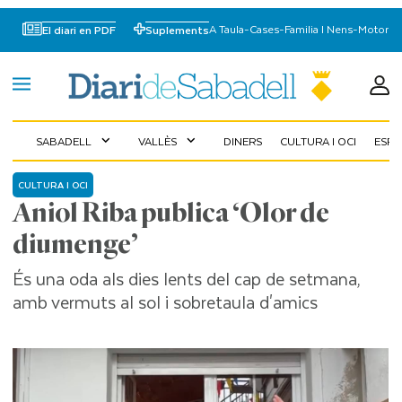
A Taula
-
Cases
-
Familia I Nens
-
Motor
El diari en PDF
Suplements
SABADELL
VALLÈS
DINERS
CULTURA I OCI
ESP
expand_more
expand_more
CULTURA I OCI
Aniol Riba publica ‘Olor de
diumenge’
És una oda als dies lents del cap de setmana,
amb vermuts al sol i sobretaula d'amics