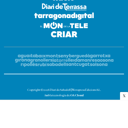
Copyright © 2026 Diari de Sabadell | Novapress Edicions S.L.
OA Cloud
X
Amb la tecnologia de