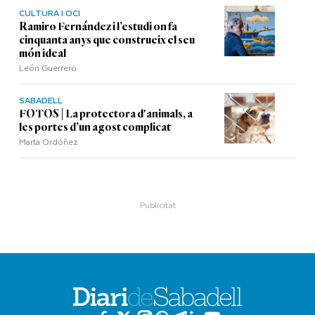
CULTURA I OCI
Ramiro Fernández i l’estudi on fa
cinquanta anys que construeix el seu
món ideal
León Guerrero
SABADELL
FOTOS | La protectora d'animals, a
les portes d’un agost complicat
Marta Ordóñez