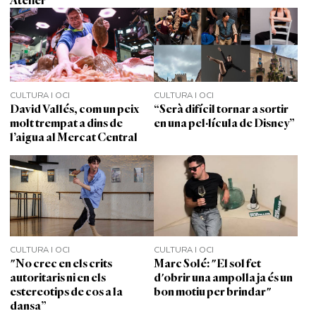
Atelier'
CULTURA I OCI
CULTURA I OCI
David Vallés, com un peix
“Serà difícil tornar a sortir
molt trempat a dins de
en una pel·lícula de Disney”
l’aigua al Mercat Central
CULTURA I OCI
CULTURA I OCI
"No crec en els crits
Marc Solé: "El sol fet
autoritaris ni en els
d'obrir una ampolla ja és un
estereotips de cos a la
bon motiu per brindar"
dansa”