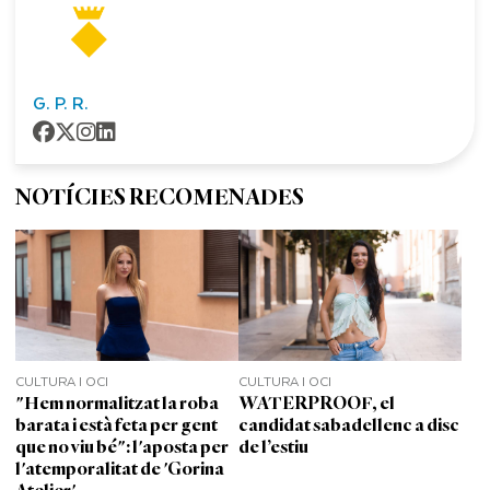
G. P. R.
NOTÍCIES RECOMENADES
CULTURA I OCI
CULTURA I OCI
"Hem normalitzat la roba
WATERPROOF, el
barata i està feta per gent
candidat sabadellenc a disc
que no viu bé": l'aposta per
de l’estiu
l'atemporalitat de 'Gorina