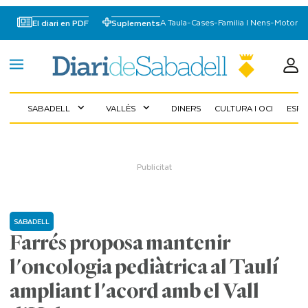
A Taula
-
Cases
-
Familia I Nens
-
Motor
El diari en PDF
Suplements
SABADELL
VALLÈS
DINERS
CULTURA I OCI
ESP
expand_more
expand_more
SABADELL
Farrés proposa mantenir
l'oncologia pediàtrica al Taulí
ampliant l'acord amb el Vall