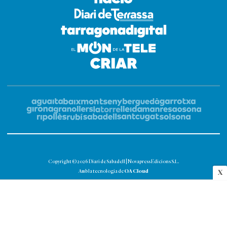
Copyright © 2026 Diari de Sabadell | Novapress Edicions S.L.
OA Cloud
Amb la tecnologia de
X