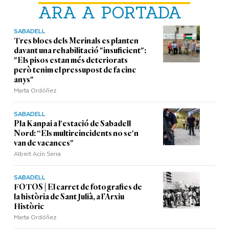
ARA A PORTADA
SABADELL
Tres blocs dels Merinals es planten
davant una rehabilitació "insuficient":
"Els pisos estan més deteriorats
però tenim el pressupost de fa cinc
anys"
Marta Ordóñez
SABADELL
Pla Kanpai a l'estació de Sabadell
Nord: “Els multireincidents no se'n
van de vacances"
Albert Acín Serra
SABADELL
FOTOS | El carret de fotografies de
la història de Sant Julià, a l’Arxiu
Històric
Marta Ordóñez