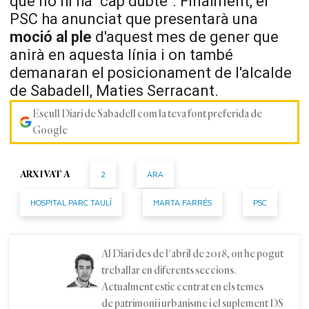
que no hi ha "cap dubte". Finalment, el
PSC ha anunciat que presentarà una
moció al ple
d'aquest mes de gener que
anirà en aquesta línia i on també
demanaran el posicionament de l'alcalde
de Sabadell, Maties Serracant.
Escull Diari de Sabadell com la teva font preferida de
Google
2
ARA
ARXIVAT A
HOSPITAL PARC TAULÍ
MARTA FARRÉS
PSC
Al Diari des de l'abril de 2018, on he pogut
treballar en diferents seccions.
Actualment estic centrat en els temes
de patrimoni i urbanisme i el suplement DS