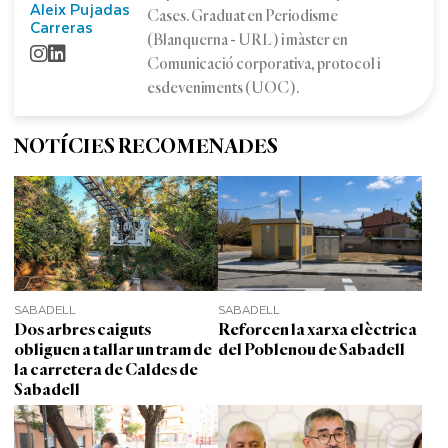
Aleix Pujadas
Cases. Graduat en Periodisme
Carreras
(Blanquerna - URL) i màster en
Comunicació corporativa, protocol i
esdeveniments (UOC).
NOTÍCIES RECOMENADES
SABADELL
SABADELL
Dos arbres caiguts
Reforcen la xarxa elèctrica
obliguen a tallar un tram de
del Poblenou de Sabadell
la carretera de Caldes de
Sabadell