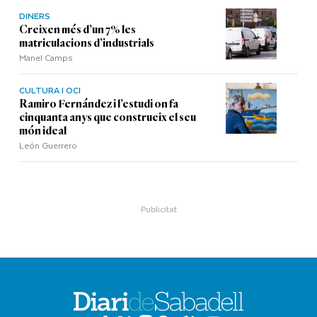
DINERS
Creixen més d’un 7% les
matriculacions d’industrials
Manel Camps
CULTURA I OCI
Ramiro Fernández i l’estudi on fa
cinquanta anys que construeix el seu
món ideal
León Guerrero