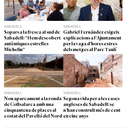
SABADELL
SABADELL
Sopars a la fresca al sud de
Gabriel Fernández exigeix
Sabadell: "Hem descobert
explicacions a l'Ajuntament
autèntiques estrelles
per la vaga d’hores extres
Michelin"
dels metges al Parc Taulí
SABADELL
SABADELL
Nou aparcament a la ronda
Segona vida per a les cases
de Collsalarca amb una
angleses de Sabadell: se
cinquantena de places al
n'han construït més de cent
costat del Pavelló del Nord
en cinc anys