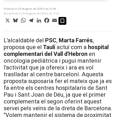
Publicat el 25 de gener de 2019 a les 12:08
Actualitzat el 25 de gener de 2019 a les 17:02
X
Bluesky
WhatsApp
Telegram
LinkedIn
Facebook
Email
L'alcaldable del
PSC
,
Marta Farrés
,
proposa que el
Taulí
actuï com a
hospital
complementari del Vall d'Hebron
en
oncologia pediàtrica i pugui mantenir
l'activitat que ja ofereix i ara es vol
traslladar al centre barceloní. Aquesta
proposta suposaria fer el mateix que ja es
fa entre els centres hospitalaris de Sant
Pau i Sant Joan de Déu, ja que el primer
complementa el segon oferint aquest
servei pels veïns de la dreta de Barcelona.
"Volem mantenir el sistema de proximitat