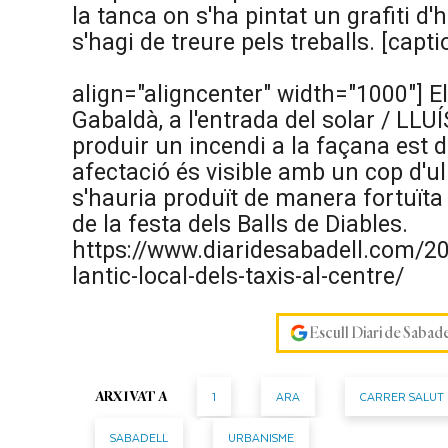
la tanca on s'ha pintat un grafiti 
s'hagi de treure pels treballs. [ca
align="aligncenter" width="1000"]
El
Gabaldà, a l'entrada del solar / LLU
produir un incendi a la façana est de
afectació és visible amb un cop d'ul
s'hauria produït de manera fortuïta
de la festa dels Balls de Diables.
https://www.diaridesabadell.com/20
lantic-local-dels-taxis-al-centre/
Escull Diari de Sabad
1
ARA
CARRER SALUT
ARXIVAT A
SABADELL
URBANISME