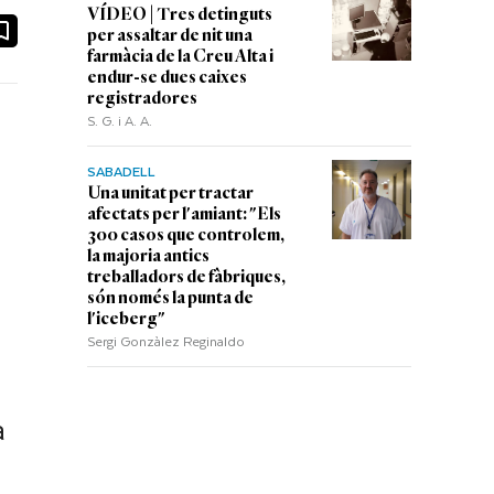
VÍDEO | Tres detinguts
ook
ail
per assaltar de nit una
farmàcia de la Creu Alta i
endur-se dues caixes
registradores
S. G. i A. A.
SABADELL
Una unitat per tractar
afectats per l'amiant: "Els
300 casos que controlem,
la majoria antics
treballadors de fàbriques,
són només la punta de
l'iceberg"
Sergi Gonzàlez Reginaldo
a