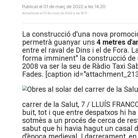
Publicat el 01 de març de 2022 a les 14:20
Actualitzat el 01 de març de 2022 a les 16:11
La construcció d'una nova promoció
permetrà guanyar uns
4 metres d'a
entre el raval de Dins i el de Fora.
forma imminent" la construcció de si
2008 va ser la seu de Ràdio Taxi Saba
Fades. [caption id="attachment_213
carrer de la Salut, 7 / LLUÍS FRANC
buit, tot i que entre despatxos hi 
sotmès a un procés de cerca de rest
sabut que hi havia hagut un
casal d
d'època medieval
. I darrerament, e