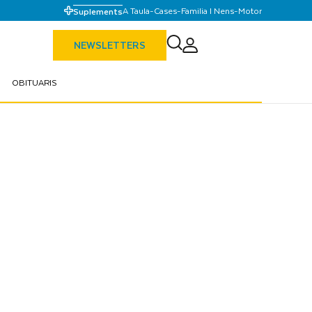
A Taula
-
Cases
-
Familia I Nens
-
Motor
Suplements
NEWSLETTERS
OBITUARIS