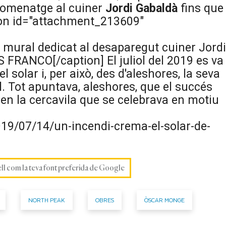
d'homenatge al cuiner
Jordi Gabaldà
fins que
ption id="attachment_213609"
 mural dedicat al desaparegut cuiner Jordi
ÍS FRANCO[/caption] El juliol del 2019 es va
l solar i, per això, des d'aleshores, la seva
l. Tot apuntava, aleshores, que el succés
 en la cercavila que se celebrava en motiu
19/07/14/un-incendi-crema-el-solar-de-
ell com la teva font preferida de Google
NORTH PEAK
OBRES
ÒSCAR MONGE