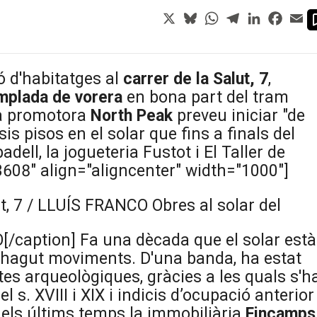
X
Bluesky
WhatsApp
Telegram
LinkedIn
Faceb
Em
 d'habitatges al
carrer de la Salut, 7
,
mplada de vorera
en bona part del tram
 La promotora
North
Peak
preveu iniciar "de
s pisos en el solar que fins a finals del
dell, la jogueteria Fustot i El Taller de
608" align="aligncenter" width="1000"]
Obres al solar del
O[/caption] Fa una dècada que el solar està
ha hagut moviments. D'una banda, ha estat
es arqueològiques, gràcies a les quals s'h
el s. XVIII i XIX i indicis d’ocupació anterior
n els últims temps la immobiliària
Fincamps