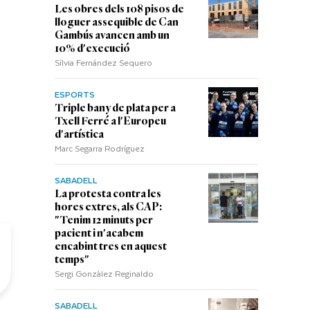
Les obres dels 108 pisos de
lloguer assequible de Can
Gambús avancen amb un
10% d'execució
Sílvia Fernández Sequero
ESPORTS
Triple bany de plata per a
Txell Ferré a l'Europeu
d'artística
Marc Segarra Rodríguez
SABADELL
La protesta contra les
hores extres, als CAP:
"Tenim 12 minuts per
pacient i n'acabem
encabint tres en aquest
temps"
Sergi Gonzàlez Reginaldo
SABADELL