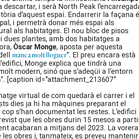
 descartar, i serà North Peak l'encarregad
tòria d'aquest espai. Endarrerir la façana 
pal, i permetrà donar més espai als
ral als habitatges. El nou bloc de pisos
 i dues plantes, amb dos habitatges a
tora,
Òscar
Monge
, aposta per aquesta
dell
". El preu encara està
manca molt lloguer
 l'edifici, Monge explica que tindrà una
molt modern, sinó que s’adeqüi a l’entorn
".
[caption id="attachment_213607"
atge virtual de com quedarà el carrer i el
sts dies ja hi ha màquines preparant el
n cop s'han documentat les restes. L'edifici
revist que les obres durin 15 mesos a parti
nt acabaran a mitjans del 2023. La vorera
 les obres i, tanmateix, es preveu mantenir