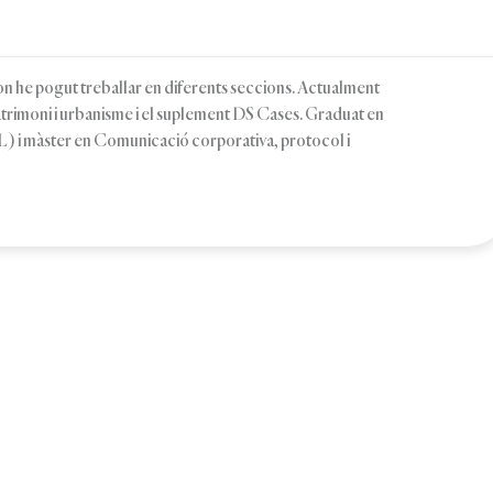
, on he pogut treballar en diferents seccions. Actualment
patrimoni i urbanisme i el suplement DS Cases. Graduat en
 i màster en Comunicació corporativa, protocol i