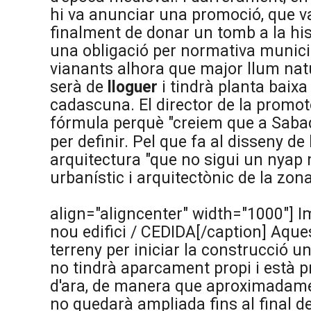
hi va anunciar una promoció, que va
finalment de donar un tomb a la his
una obligació per normativa munici
vianants alhora que major llum natu
serà de
lloguer
i tindrà planta baixa
cadascuna. El director de la promo
fórmula perquè "
creiem que a Saba
per definir. Pel que fa al disseny de
arquitectura "que no sigui un nyap 
urbanístic i arquitectònic de la zona
align="aligncenter" width="1000"]
Im
nou edifici / CEDIDA[/caption] Aque
terreny per iniciar la construcció u
no tindrà aparcament propi i està p
d'ara, de manera que aproximadame
no quedarà ampliada fins al final de