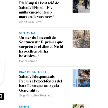
Pla Kanpai a l'estació de
Sabadell Nord: “Els
multireincidents no
marxen de vacances"
Albert Acín Serra
SENTMENAT
Un mes de l'incendi de
Sentmenat: "El primer que
sorprèn és el silenci. No hi
ha ocells, no hi ha
bestioles..."
Manel Camps
DIARI DE SABADELL
Sabadell despunta als
Premis a l'excel·lència del
batxillerat que atorga la
Generalitat
Sergi Gonzàlez Reginaldo
ook
ail
DINERS