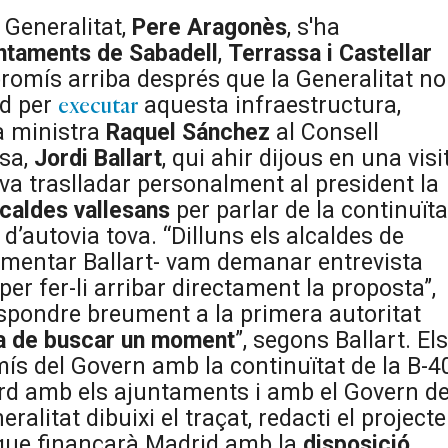
 Generalitat,
Pere
Aragonès
, s'ha
ntaments de Sabadell
,
Terrassa i Castellar
promís arriba després que la Generalitat no
rd per
aquesta infraestructura,
executar
a ministra
Raquel
Sánchez
al Consell
ssa,
Jordi
Ballart
, qui ahir dijous en una visi
 va traslladar personalment al president la
lcaldes vallesans
per parlar de la continuïta
d’autovia tova. “Dilluns els alcaldes de
 comentar Ballart- vam demanar entrevista
per fer-li arribar directament la proposta”,
espondre breument a la primera autoritat
ia de buscar un moment
”, segons Ballart. Els
ís del Govern amb la continuïtat de la B-4
acord amb els ajuntaments i amb el Govern d
ralitat dibuixi el traçat, redacti el projecte
 que finançarà Madrid amb la
disposició