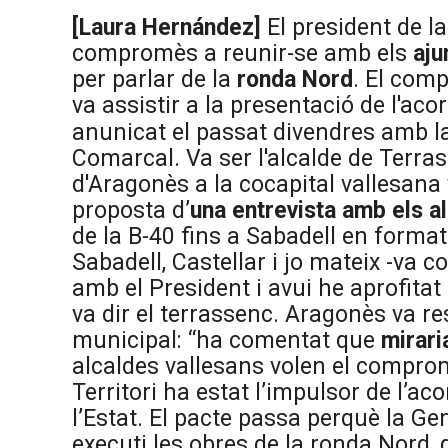
[Laura Hernández]
El president de la
compromès a reunir-se amb els
aju
per parlar de la
ronda Nord
. El com
va assistir a la presentació de l'aco
anunicat el passat divendres amb l
Comarcal. Va ser l'alcalde de Terra
d'Aragonès a la cocapital vallesana
proposta d’
una entrevista amb els a
de la B-40 fins a Sabadell en format 
Sabadell, Castellar i jo mateix -va
amb el President i avui he aprofitat 
va dir el terrassenc. Aragonès va r
municipal: “ha comentat que
mirar
alcaldes vallesans volen el comprom
Territori ha estat l’impulsor de l’
l’Estat. El pacte passa perquè la Gene
executi les obres de la ronda Nord,