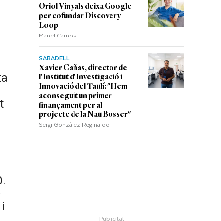
Oriol Vinyals deixa Google
per cofundar Discovery
Loop
Manel Camps
SABADELL
Xavier Cañas, director de
ta
l'Institut d'Investigació i
Innovació del Taulí: "Hem
aconseguit un primer
t
finançament per al
projecte de la Nau Bosser"
Sergi Gonzàlez Reginaldo
0.
e
 i