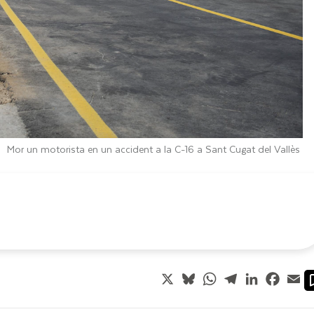
Mor un motorista en un accident a la C-16 a Sant Cugat del Vallès
X
Bluesky
WhatsApp
Telegram
LinkedIn
Faceb
Em