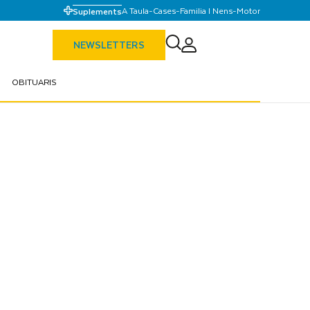
A Taula
-
Cases
-
Familia I Nens
-
Motor
Suplements
NEWSLETTERS
OBITUARIS