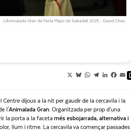
L'Animalada Gran de Festa Major de Sabadell 2025 -
David Chao
X
Bluesky
WhatsApp
Telegram
LinkedIn
Faceb
Em
entre dijous a la nit per gaudir de la cercavila i la
e l'
Animalada Gran
. Organitzada per prop d'una
ir la porta a la faceta
més esbojarrada, alternativa i
lor, llum i ritme. La cercavila va començar passades