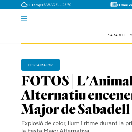
SABADELL 25 ºC
El Temps
El diari 
SABADELL
expand_
FESTA MAJOR
FOTOS | L'Animala
Alternatiu encenen
Major de Sabadell
Explosió de color, llum i ritme durant la p
la Festa Major Alternativa