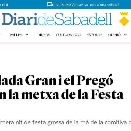
Vols avisar-nos d'una notícia?
en PDF
D.S. En línia
VALLÈS
DINERS
CULTURA I OCI
ESPORTS
OPINIÓ
more
expand_more
expand_more
da Gran i el Pregó
 la metxa de la Festa
rimera nit de festa grossa de la mà de la comitiva 