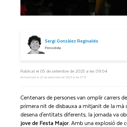
Sergi Gonzàlez Reginaldo
Periodista
Publicat el 05 de setembre de 2025 a les 09:04
Actualitzat el 22 de setembre de 2025 a les 17:13
Centenars de persones van omplir carrers del C
primera nit de disbauxa a mitjanit de la mà d
desena d'entitats diferents, la jornada va obr
jove de Festa Major
. Amb una explosió de co