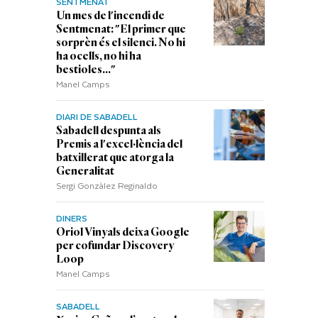
SENTMENAT
Un mes de l'incendi de
Sentmenat: "El primer que
sorprèn és el silenci. No hi
ha ocells, no hi ha
bestioles..."
Manel Camps
DIARI DE SABADELL
Sabadell despunta als
Premis a l'excel·lència del
batxillerat que atorga la
Generalitat
Sergi Gonzàlez Reginaldo
DINERS
Oriol Vinyals deixa Google
per cofundar Discovery
Loop
Manel Camps
SABADELL