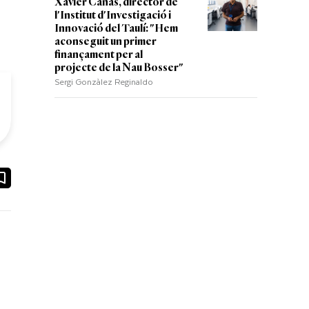
Xavier Cañas, director de
l'Institut d'Investigació i
Innovació del Taulí: "Hem
aconseguit un primer
finançament per al
projecte de la Nau Bosser"
Sergi Gonzàlez Reginaldo
ook
ail