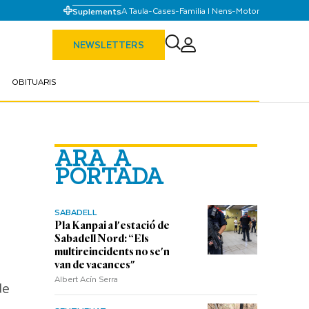
A Taula
-
Cases
-
Familia I Nens
-
Motor
Suplements
NEWSLETTERS
OBITUARIS
ARA A
PORTADA
SABADELL
Pla Kanpai a l'estació de
Sabadell Nord: “Els
multireincidents no se'n
van de vacances"
Albert Acín Serra
de