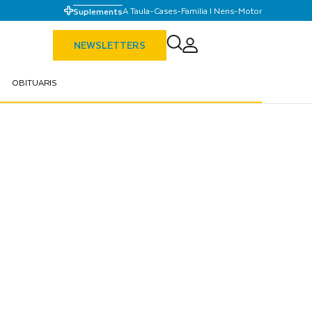
A Taula
-
Cases
-
Familia I Nens
-
Motor
Suplements
NEWSLETTERS
OBITUARIS