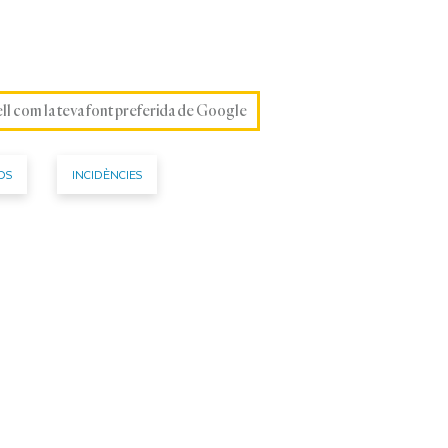
ell com la teva font preferida de Google
DS
INCIDÈNCIES