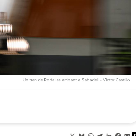
Un tren de Rodalies arribant a Sabadell -
Víctor Castillo
X
Bluesky
WhatsApp
Telegram
LinkedIn
Faceb
Em