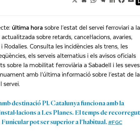
ecte:
última hora
sobre l’estat del servei ferroviari a la
actualitzada sobre retards, cancel·lacions, avaries,
 i Rodalies. Consulta les incidències als trens, les
qüències, els serveis alternatius i els avisos oficials
s sobre la mobilitat ferroviària a Sabadell i les seves
tínuament amb l’última informació sobre l’estat de la
l servei.
 amb destinació Pl. Catalunya funciona amb la
'instal·lacions a Les Planes. El temps de recorregut
#FGC
 Funicular pot ser superior a l'habitual.