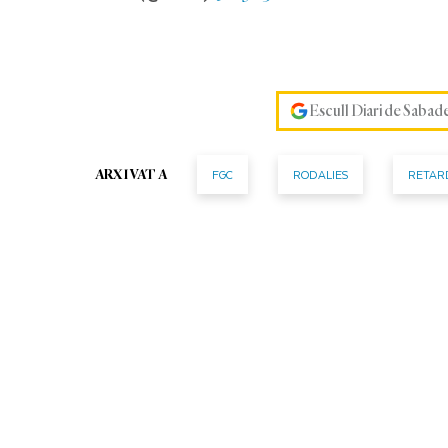
Escull Diari de Sabad
FGC
RODALIES
RETAR
ARXIVAT A