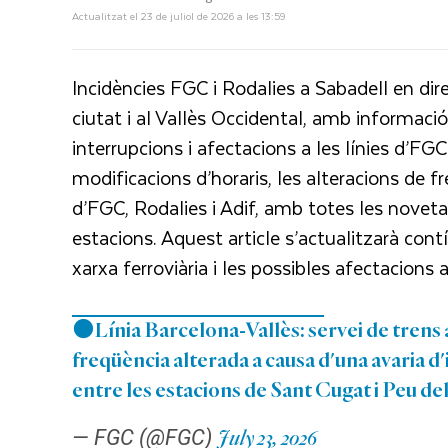
Actualitzat el 23 de juliol de 2026 a les 13:59
Incidències FGC i Rodalies a Sabadell en dir
ciutat i al Vallès Occidental, amb informació 
interrupcions i afectacions a les línies d’FGC
modificacions d’horaris, les alteracions de fre
d’FGC, Rodalies i Adif, amb totes les novetat
estacions. Aquest article s’actualitzarà con
xarxa ferroviària i les possibles afectacions a
🟠Línia Barcelona-Vallès: servei de trens
freqüència alterada a causa d'una avaria d
entre les estacions de Sant Cugat i Peu del
— FGC (@FGC)
July 23, 2026