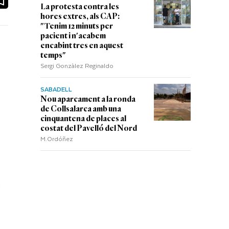
La protesta contra les
hores extres, als CAP:
"Tenim 12 minuts per
pacient i n'acabem
encabint tres en aquest
temps"
Sergi Gonzàlez Reginaldo
SABADELL
Nou aparcament a la ronda
de Collsalarca amb una
cinquantena de places al
costat del Pavelló del Nord
M.Ordóñez