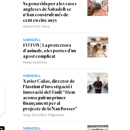
Segona vida per a les cases
angleses de Sabadell: se
n'han construït més de
cent en cinc anys
Albert Acín Serra
SABADELL
FOTOS | La protectora
d'animals, a les portes d’un
agost complicat
Marta Ordóñez
SABADELL
Xavier Cañas, director de
l'Institut d'Investigació i
Innovació del Taulí: "Hem
aconseguit un primer
finançament per al
projecte de la Nau Bosser"
Sergi Gonzàlez Reginaldo
SABADELL
ook
ail