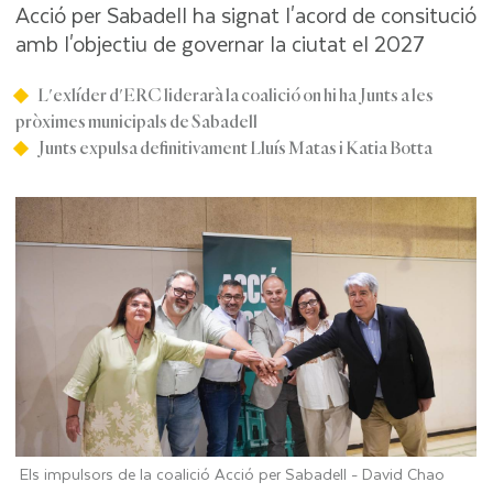
Acció per Sabadell ha signat l'acord de consitució
amb l'objectiu de governar la ciutat el 2027
L'exlíder d'ERC liderarà la coalició on hi ha Junts a les
pròximes municipals de Sabadell
Junts expulsa definitivament Lluís Matas i Katia Botta
Els impulsors de la coalició Acció per Sabadell -
David Chao