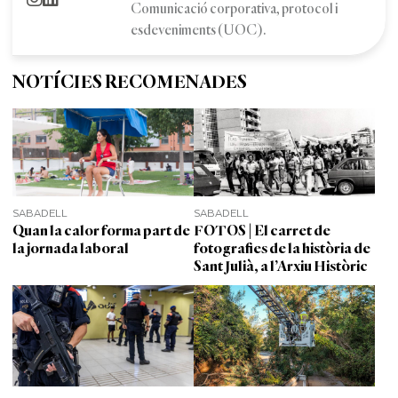
Comunicació corporativa, protocol i
esdeveniments (UOC).
NOTÍCIES RECOMENADES
SABADELL
SABADELL
Quan la calor forma part de
FOTOS | El carret de
la jornada laboral
fotografies de la història de
Sant Julià, a l’Arxiu Històric