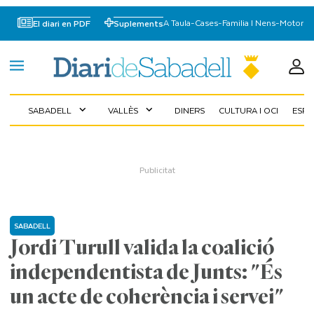
A Taula
-
Cases
-
Familia I Nens
-
Motor
El diari en PDF
Suplements
SABADELL
VALLÈS
DINERS
CULTURA I OCI
ESP
expand_more
expand_more
SABADELL
Jordi Turull valida la coalició
independentista de Junts: "És
un acte de coherència i servei"