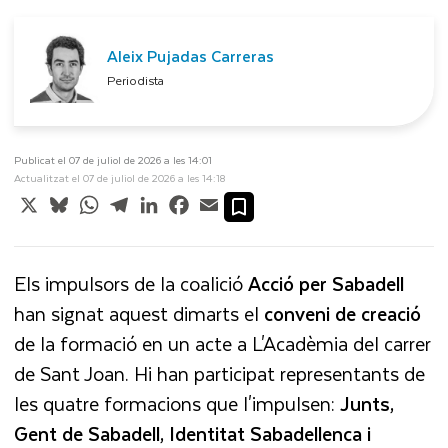
Aleix Pujadas Carreras
Periodista
Publicat el 07 de juliol de 2026 a les 14:01
Actualitzat el 07 de juliol de 2026 a les 14:18
X
Bluesky
WhatsApp
Telegram
LinkedIn
Facebook
Email
Els impulsors de la coalició
Acció per Sabadell
han signat aquest dimarts el
conveni de creació
de la formació en un acte a L'Acadèmia del carrer
de Sant Joan. Hi han participat representants de
les quatre formacions que l'impulsen:
Junts,
Gent de Sabadell, Identitat Sabadellenca i