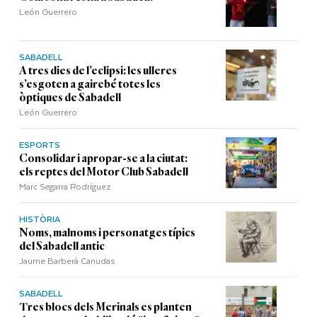
León Guerrero
SABADELL
A tres dies de l’eclipsi: les ulleres
s’esgoten a gairebé totes les
òptiques de Sabadell
León Guerrero
ESPORTS
Consolidar i apropar-se a la ciutat:
els reptes del Motor Club Sabadell
Marc Segarra Rodríguez
HISTÒRIA
Noms, malnoms i personatges típics
del Sabadell antic
Jaume Barberà Canudas
SABADELL
Tres blocs dels Merinals es planten