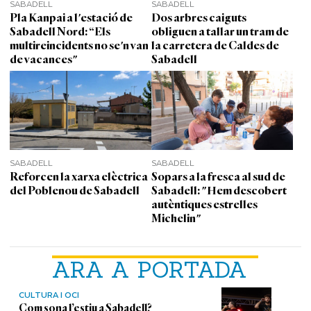
SABADELL
SABADELL
Pla Kanpai a l'estació de
Dos arbres caiguts
Sabadell Nord: “Els
obliguen a tallar un tram de
multireincidents no se'n van
la carretera de Caldes de
de vacances"
Sabadell
SABADELL
SABADELL
Reforcen la xarxa elèctrica
Sopars a la fresca al sud de
del Poblenou de Sabadell
Sabadell: "Hem descobert
autèntiques estrelles
Michelin"
ARA A PORTADA
CULTURA I OCI
Com sona l’estiu a Sabadell?