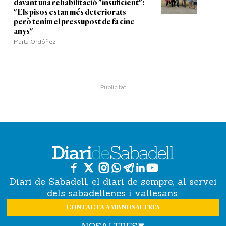
davant una rehabilitació "insuficient":
"Els pisos estan més deteriorats
però tenim el pressupost de fa cinc
anys"
Marta Ordóñez
Diari de Sabadell, el diari de sempre, al servei
dels sabadellencs i vallesans.
CONTACTA AMB NOSALTRES