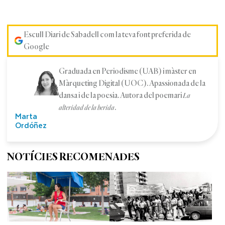
Escull Diari de Sabadell com la teva font preferida de
Google
Graduada en Periodisme (UAB) i màster en
Màrqueting Digital (UOC). Apassionada de la
dansa i de la poesia. Autora del poemari
La
.
alteridad de la herida
Marta
Ordóñez
NOTÍCIES RECOMENADES