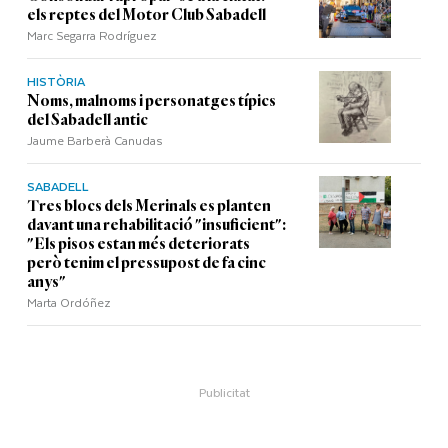
els reptes del Motor Club Sabadell
Marc Segarra Rodríguez
HISTÒRIA
Noms, malnoms i personatges típics
del Sabadell antic
Jaume Barberà Canudas
SABADELL
Tres blocs dels Merinals es planten
davant una rehabilitació "insuficient":
"Els pisos estan més deteriorats
però tenim el pressupost de fa cinc
anys"
Marta Ordóñez