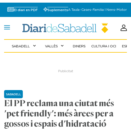
A Taula
-
Cases
-
Familia I Nens
-
Motor
El diari en PDF
Suplements
SABADELL
VALLÈS
DINERS
CULTURA I OCI
ESP
expand_more
expand_more
SABADELL
El PP reclama una ciutat més
'pet friendly': més àrees per a
gossos i espais d'hidratació