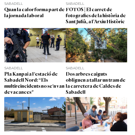
SABADELL
SABADELL
Quan la calor forma part de
FOTOS | El carret de
la jornada laboral
fotografies de la història de
Sant Julià, a l’Arxiu Històric
SABADELL
SABADELL
Pla Kanpai a l'estació de
Dos arbres caiguts
Sabadell Nord: “Els
obliguen a tallar un tram de
multireincidents no se'n van
la carretera de Caldes de
de vacances"
Sabadell