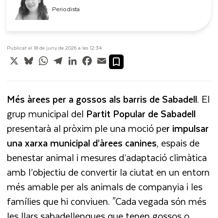
Periodista
Publicat el 18 de juny de 2026 a les 12:34
X
Bluesky
WhatsApp
Telegram
LinkedIn
Facebook
Email
Més àrees per a gossos als barris de Sabadell
. El
grup municipal del
Partit Popular de Sabadell
presentarà al pròxim ple una moció pe
r impulsar
una xarxa municipal d’àrees canines
, espais de
benestar animal i mesures d’adaptació climàtica
amb l’objectiu de convertir la ciutat en un entorn
més amable per als animals de companyia i les
famílies que hi conviuen. "Cada vegada són més
les llars sabadellenques que tenen gossos o