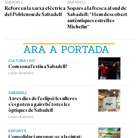
SABADELL
SABADELL
Reforcen la xarxa elèctrica
Sopars a la fresca al sud de
del Poblenou de Sabadell
Sabadell: "Hem descobert
autèntiques estrelles
Michelin"
ARA A PORTADA
CULTURA I OCI
Com sona l’estiu a Sabadell?
León Guerrero
SABADELL
A tres dies de l’eclipsi: les ulleres
s’esgoten a gairebé totes les
òptiques de Sabadell
León Guerrero
ESPORTS
Consolidar i apropar-se a la ciutat: