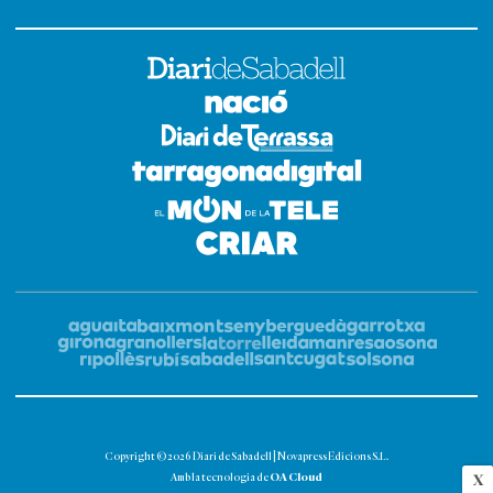
Copyright © 2026 Diari de Sabadell | Novapress Edicions S.L.
OA Cloud
Amb la tecnologia de
X