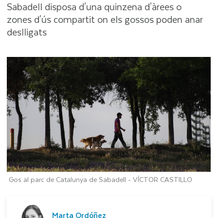
Sabadell disposa d'una quinzena d'àrees o
zones d'ús compartit on els gossos poden anar
deslligats
Gos al parc de Catalunya de Sabadell -
VÍCTOR CASTILLO
Marta Ordóñez