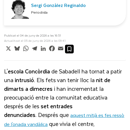
Sergi Gonzàlez Reginaldo
Periodista
Publicat el 04 de juny de 2026 a les 16:51
Actualitzat el 05 de juny de 2026 a les 09:41
X
Bluesky
WhatsApp
Telegram
LinkedIn
Facebook
Email
L'
escola
Concòrdia
de Sabadell ha tornat a patir
una
intrusió
. Els fets van tenir lloc la
nit de
dimarts a dimecres
i han incrementat la
preocupació entre la comunitat educativa
després de les
set entrades
denunciades
. Després que
aquest mitjà es fes ressò
que vivia el centre,
de l'onada vandàlica