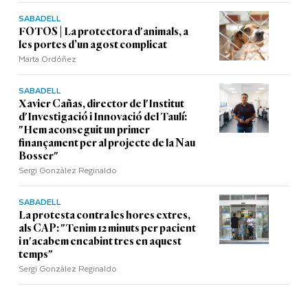
SABADELL
FOTOS | La protectora d'animals, a
les portes d’un agost complicat
Marta Ordóñez
SABADELL
Xavier Cañas, director de l'Institut
d'Investigació i Innovació del Taulí:
"Hem aconseguit un primer
finançament per al projecte de la Nau
Bosser"
Sergi Gonzàlez Reginaldo
SABADELL
La protesta contra les hores extres,
als CAP: "Tenim 12 minuts per pacient
i n'acabem encabint tres en aquest
temps"
Sergi Gonzàlez Reginaldo