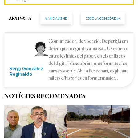
VANDALISME
ESCOLA CONCÒRDIA
ARXIVAT A
Comunicador, de vocació. De petit ja em
deien que preguntava massa... Us espero
entre les línies del paper, en els enllaços
del digital i descobrint nous formats a les
Sergi Gonzàlez
xarxes socials. Ah, i a l'escenari, explicant
Reginaldo
milers d'històries en format musical.
NOTÍCIES RECOMENADES