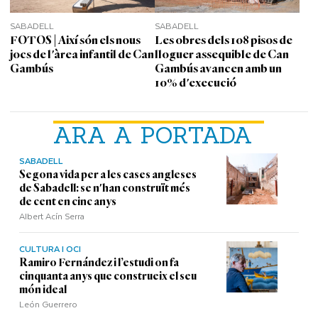
SABADELL
SABADELL
FOTOS | Així són els nous
Les obres dels 108 pisos de
jocs de l'àrea infantil de Can
lloguer assequible de Can
Gambús
Gambús avancen amb un
10% d'execució
ARA A PORTADA
SABADELL
Segona vida per a les cases angleses
de Sabadell: se n'han construït més
de cent en cinc anys
Albert Acín Serra
CULTURA I OCI
Ramiro Fernández i l’estudi on fa
cinquanta anys que construeix el seu
món ideal
León Guerrero