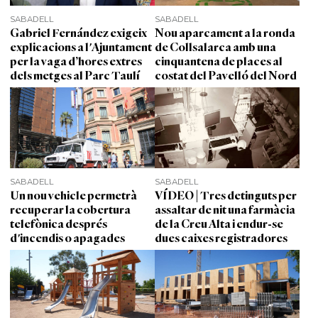
SABADELL
SABADELL
Gabriel Fernández exigeix
Nou aparcament a la ronda
explicacions a l'Ajuntament
de Collsalarca amb una
per la vaga d’hores extres
cinquantena de places al
dels metges al Parc Taulí
costat del Pavelló del Nord
SABADELL
SABADELL
Un nou vehicle permetrà
VÍDEO | Tres detinguts per
recuperar la cobertura
assaltar de nit una farmàcia
telefònica després
de la Creu Alta i endur-se
d'incendis o apagades
dues caixes registradores