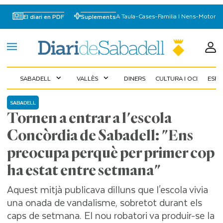
A Taula
-
Cases
-
Familia I Nens
-
Motor
El diari en PDF
Suplements
SABADELL
VALLÈS
DINERS
CULTURA I OCI
ESP
expand_more
expand_more
SABADELL
Tornen a entrar a l'escola
Concòrdia de Sabadell: "Ens
preocupa perquè per primer cop
ha estat entre setmana"
Aquest mitjà publicava dilluns que l'escola vivia
una onada de vandalisme, sobretot durant els
caps de setmana. El nou robatori va produir-se la