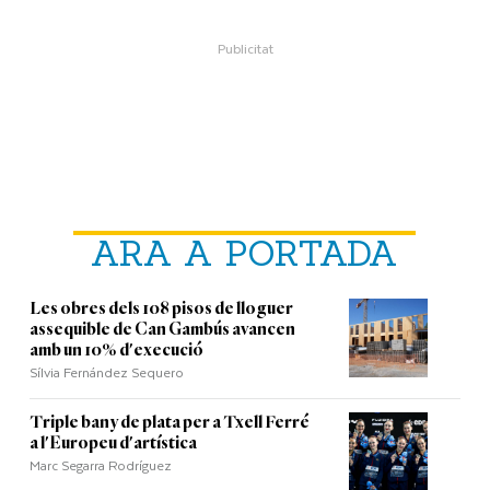
ARA A PORTADA
Les obres dels 108 pisos de lloguer
assequible de Can Gambús avancen
amb un 10% d'execució
Sílvia Fernández Sequero
Triple bany de plata per a Txell Ferré
a l'Europeu d'artística
Marc Segarra Rodríguez