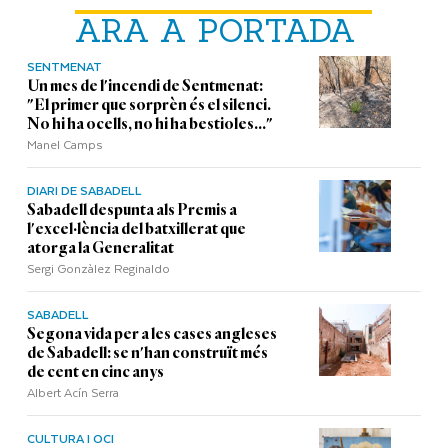
ARA A PORTADA
SENTMENAT
Un mes de l'incendi de Sentmenat:
"El primer que sorprèn és el silenci.
No hi ha ocells, no hi ha bestioles..."
Manel Camps
DIARI DE SABADELL
Sabadell despunta als Premis a
l'excel·lència del batxillerat que
atorga la Generalitat
Sergi Gonzàlez Reginaldo
SABADELL
Segona vida per a les cases angleses
de Sabadell: se n'han construït més
de cent en cinc anys
Albert Acín Serra
CULTURA I OCI