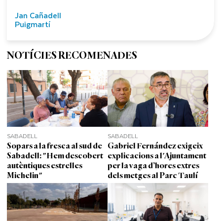
Jan Cañadell
Puigmartí
NOTÍCIES RECOMENADES
SABADELL
SABADELL
Sopars a la fresca al sud de
Gabriel Fernández exigeix
Sabadell: "Hem descobert
explicacions a l'Ajuntament
autèntiques estrelles
per la vaga d’hores extres
Michelin"
dels metges al Parc Taulí