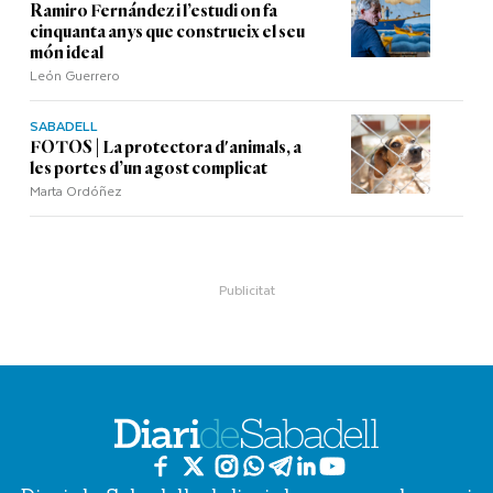
Ramiro Fernández i l’estudi on fa
cinquanta anys que construeix el seu
món ideal
León Guerrero
SABADELL
FOTOS | La protectora d'animals, a
les portes d’un agost complicat
Marta Ordóñez