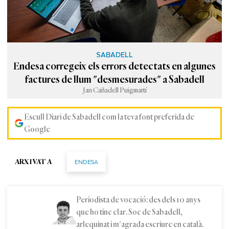
SABADELL
Endesa corregeix els errors detectats en algunes
factures de llum "desmesurades" a Sabadell
Jan Cañadell Puigmartí
Escull Diari de Sabadell com la teva font preferida de
Google
ENDESA
ARXIVAT A
Periodista de vocació: des dels 10 anys
que ho tinc clar. Soc de Sabadell,
arlequinat i m'agrada escriure en català.