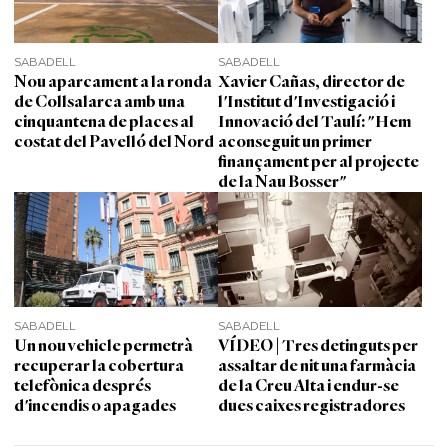
SABADELL
SABADELL
Nou aparcament a la ronda
Xavier Cañas, director de
de Collsalarca amb una
l'Institut d'Investigació i
cinquantena de places al
Innovació del Taulí: "Hem
costat del Pavelló del Nord
aconseguit un primer
finançament per al projecte
de la Nau Bosser"
SABADELL
SABADELL
Un nou vehicle permetrà
VÍDEO | Tres detinguts per
recuperar la cobertura
assaltar de nit una farmàcia
telefònica després
de la Creu Alta i endur-se
d'incendis o apagades
dues caixes registradores