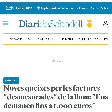
A Taula
-
Cases
-
Familia I Nens
-
Motor
El diari en PDF
Suplements
SABADELL
VALLÈS
DINERS
CULTURA I OCI
ESP
expand_more
expand_more
SABADELL
Noves queixes per les factures
"desmesurades" de la llum: "Ens
demanen fins a 1.000 euros"