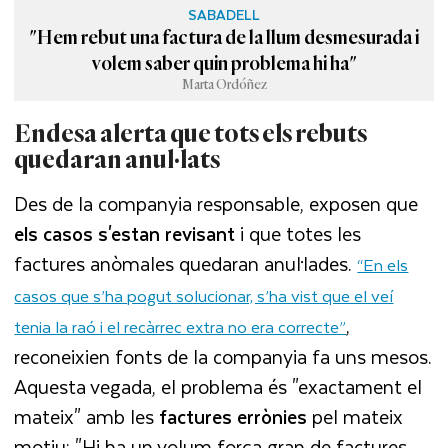
SABADELL
"Hem rebut una factura de la llum desmesurada i
volem saber quin problema hi ha"
Marta Ordóñez
Endesa alerta que tots els rebuts
quedaran anul·lats
Des de la companyia responsable, exposen que
els casos s'estan revisant
i que totes les
factures anòmales quedaran anul·lades.
“En els
casos que s’ha pogut solucionar, s’ha vist que el veí
,
tenia la raó i el recàrrec extra no era correcte”
reconeixien fonts de la companyia fa uns mesos.
Aquesta vegada, el problema és "exactament el
mateix" amb les
factures errònies
pel mateix
motiu: "Hi ha un volum força gran de factures