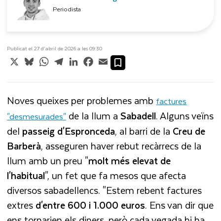
Periodista
Publicat el 27 d’abril de 2026 a les 09:30
X
Bluesky
WhatsApp
Telegram
LinkedIn
Facebook
Email
Noves queixes per problemes amb
factures
de la llum a
Sabadell
. Alguns veïns
"desmesurades"
del
passeig d'Espronceda
, al barri de la
Creu de
Barberà
, asseguren haver rebut recàrrecs de la
llum amb un preu "
molt més elevat de
l'habitual
", un fet que fa mesos que afecta
diversos sabadellencs. "Estem rebent factures
extres
d'entre 600 i 1.000 euros
. Ens van dir que
ens tornarien els diners, però cada vegada hi ha