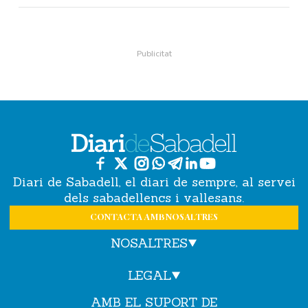
Diari de Sabadell, el diari de sempre, al servei
dels sabadellencs i vallesans.
CONTACTA AMB NOSALTRES
NOSALTRES
LEGAL
AMB EL SUPORT DE