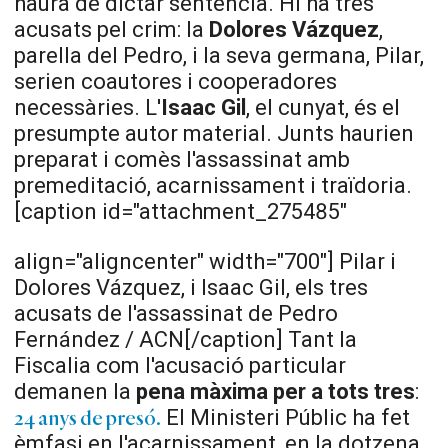
haurà de dictar sentència. Hi ha tres
acusats pel crim: la
Dolores Vázquez
,
parella del Pedro, i la seva germana, Pilar,
serien coautores i cooperadores
necessàries. L'
Isaac Gil
, el cunyat, és el
presumpte autor material. Junts haurien
preparat i comès l'assassinat amb
premeditació, acarnissament i traïdoria.
[caption id="attachment_275485"
align="aligncenter" width="700"]
Pilar i
Dolores Vázquez, i Isaac Gil, els tres
acusats de l'assassinat de Pedro
Fernández / ACN[/caption] Tant la
Fiscalia com l'acusació particular
demanen la
pena màxima per a tots tres
:
El Ministeri Públic ha fet
24 anys de presó.
èmfasi en l'acarnissament, en la dotzena