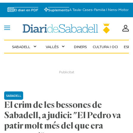
A Taula
-
Cases
-
Familia I Nens
-
Motor
El diari en PDF
Suplements
SABADELL
VALLÈS
DINERS
CULTURA I OCI
ESP
expand_more
expand_more
SABADELL
El crim de les bessones de
Sabadell, a judici: "El Pedro va
patir molt més del que era