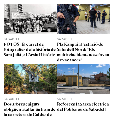
SABADELL
SABADELL
FOTOS | El carret de
Pla Kanpai a l'estació de
fotografies de la història de
Sabadell Nord: “Els
Sant Julià, a l’Arxiu Històric
multireincidents no se'n van
de vacances"
SABADELL
SABADELL
Dos arbres caiguts
Reforcen la xarxa elèctrica
obliguen a tallar un tram de
del Poblenou de Sabadell
la carretera de Caldes de