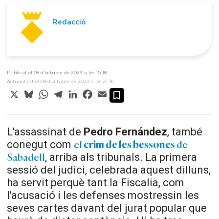
Redacció
Publicat el 09 d’octubre de 2023 a les 15:18
Actualitzat el 09 d’octubre de 2023 a les 21:16
X
Bluesky
WhatsApp
Telegram
LinkedIn
Facebook
Email
L'assassinat de
Pedro Fernández
, també
conegut com
el
crim de les
bessones
de
, arriba als tribunals. La primera
Sabadell
sessió del judici, celebrada aquest dilluns,
ha servit perquè tant la Fiscalia, com
l'acusació i les defenses mostressin les
seves cartes davant del jurat popular que