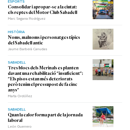
ESPORTS
Consolidar i apropar-se a la ciutat:
els reptes del Motor Club Sabadell
Marc Segarra Rodríguez
HISTÒRIA
Noms, malnoms i personatges típics
del Sabadell antic
Jaume Barberà Canudas
SABADELL
Tres blocs dels Merinals es planten
davant una rehabilitació "insuficient":
"Els pisos estan més deteriorats
però tenim el pressupost de fa cinc
anys"
Marta Ordóñez
SABADELL
Quan la calor forma part de la jornada
laboral
León Guerrero