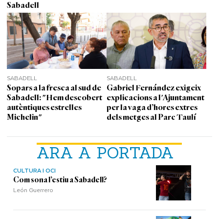
Sabadell
SABADELL
SABADELL
Sopars a la fresca al sud de
Gabriel Fernández exigeix
Sabadell: "Hem descobert
explicacions a l'Ajuntament
autèntiques estrelles
per la vaga d’hores extres
Michelin"
dels metges al Parc Taulí
ARA A PORTADA
CULTURA I OCI
Com sona l’estiu a Sabadell?
León Guerrero