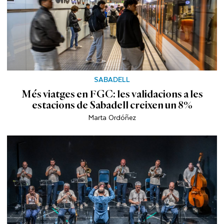
SABADELL
Més viatges en FGC: les validacions a les
estacions de Sabadell creixen un 8%
Marta Ordóñez