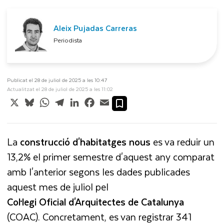
Aleix Pujadas Carreras
Periodista
Publicat el 28 de juliol de 2025 a les 10:47
Actualitzat el 28 de juliol de 2025 a les 11:02
X
Bluesky
WhatsApp
Telegram
LinkedIn
Facebook
Email
La
construcció
d'habitatges
nous
es va reduir un
13,2% el primer semestre d'aquest any comparat
amb l'anterior segons les dades publicades
aquest mes de juliol pel
Col·legi
Oficial
d'Arquitectes
de
Catalunya
(COAC). Concretament, es van registrar 341