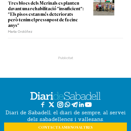
Tres blocs dels Merinals es planten
davant una rehabilitació "insuficient":
"Els pisos estan més deteriorats
però tenim el pressupost de fa cinc
anys"
Marta Ordóñez
Diari de Sabadell, el diari de sempre, al servei
dels sabadellencs i vallesans.
CONTACTA AMB NOSALTRES