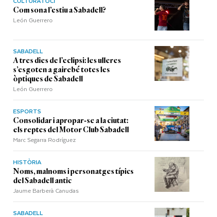
CULTURA I OCI
Com sona l’estiu a Sabadell?
León Guerrero
SABADELL
A tres dies de l’eclipsi: les ulleres
s’esgoten a gairebé totes les
òptiques de Sabadell
León Guerrero
ESPORTS
Consolidar i apropar-se a la ciutat:
els reptes del Motor Club Sabadell
Marc Segarra Rodríguez
HISTÒRIA
Noms, malnoms i personatges típics
del Sabadell antic
Jaume Barberà Canudas
SABADELL