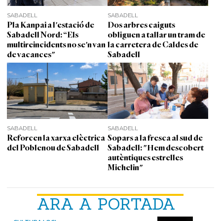
SABADELL
SABADELL
Pla Kanpai a l'estació de
Dos arbres caiguts
Sabadell Nord: “Els
obliguen a tallar un tram de
multireincidents no se'n van
la carretera de Caldes de
de vacances"
Sabadell
SABADELL
SABADELL
Reforcen la xarxa elèctrica
Sopars a la fresca al sud de
del Poblenou de Sabadell
Sabadell: "Hem descobert
autèntiques estrelles
Michelin"
ARA A PORTADA