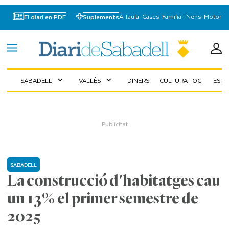
A Taula
-
Cases
-
Familia I Nens
-
Motor
El diari en PDF
Suplements
SABADELL
VALLÈS
DINERS
CULTURA I OCI
ESP
expand_more
expand_more
SABADELL
La construcció d'habitatges cau
un 13% el primer semestre de
2025