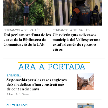
CERDANYOLA DEL VALLÈS
CERDANYOLA DEL VALLÈS
Dol per la mort d'una de les
Cinc detinguts a diversos
cares de la Biblioteca de
municipis del Vallès per una
Comunicació de la UAB
estafa de més de 130.000
euros
ARA A PORTADA
SABADELL
Segona vida per a les cases angleses
de Sabadell: se n'han construït més
de cent en cinc anys
Albert Acín Serra
CULTURA I OCI