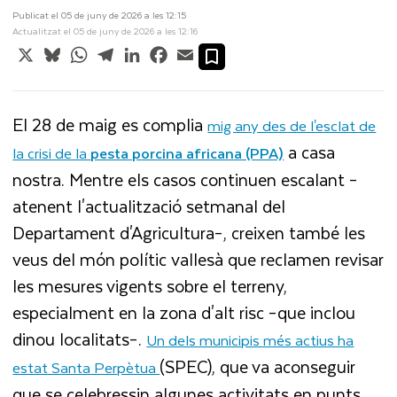
Publicat el 05 de juny de 2026 a les 12:15
Actualitzat el 05 de juny de 2026 a les 12:16
X
Bluesky
WhatsApp
Telegram
LinkedIn
Facebook
Email
El 28 de maig es complia
mig any des de l'esclat de
a casa
la crisi de la
pesta porcina africana (PPA)
nostra. Mentre els casos continuen escalant –
atenent l'actualització setmanal del
Departament d'Agricultura–, creixen també les
veus del món polític vallesà que reclamen revisar
les mesures vigents sobre el terreny,
especialment en la zona d'alt risc –que inclou
dinou localitats–.
Un dels municipis més actius ha
(SPEC), que va aconseguir
estat Santa Perpètua
que se celebressin algunes activitats en punts