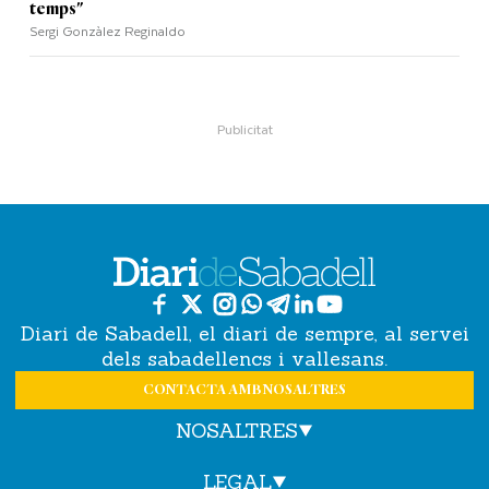
temps"
Sergi Gonzàlez Reginaldo
Diari de Sabadell, el diari de sempre, al servei
dels sabadellencs i vallesans.
CONTACTA AMB NOSALTRES
NOSALTRES
LEGAL