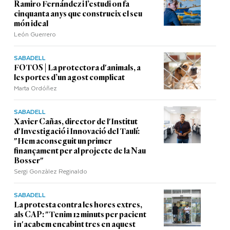
Ramiro Fernández i l’estudi on fa
cinquanta anys que construeix el seu
món ideal
León Guerrero
SABADELL
FOTOS | La protectora d'animals, a
les portes d’un agost complicat
Marta Ordóñez
SABADELL
Xavier Cañas, director de l'Institut
d'Investigació i Innovació del Taulí:
"Hem aconseguit un primer
finançament per al projecte de la Nau
Bosser"
Sergi Gonzàlez Reginaldo
SABADELL
La protesta contra les hores extres,
als CAP: "Tenim 12 minuts per pacient
i n'acabem encabint tres en aquest