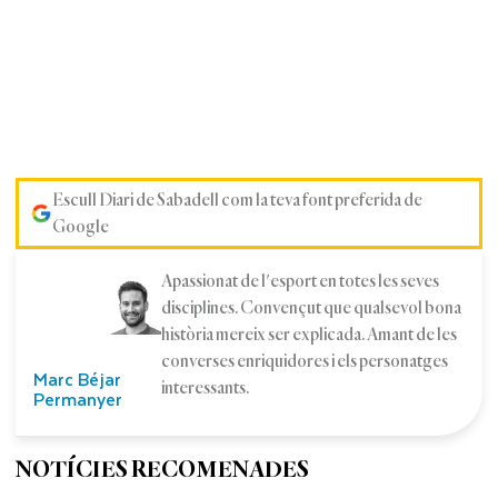
Escull Diari de Sabadell com la teva font preferida de
Google
Apassionat de l'esport en totes les seves
disciplines. Convençut que qualsevol bona
història mereix ser explicada. Amant de les
converses enriquidores i els personatges
Marc Béjar
interessants.
Permanyer
NOTÍCIES RECOMENADES