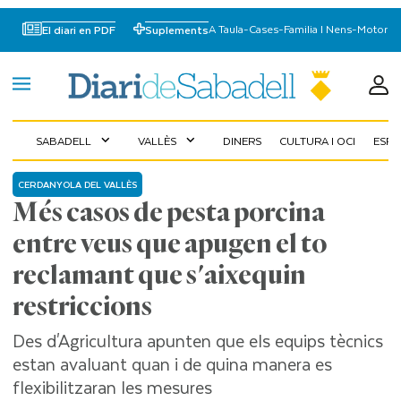
A Taula
-
Cases
-
Familia I Nens
-
Motor
El diari en PDF
Suplements
SABADELL
VALLÈS
DINERS
CULTURA I OCI
ESP
expand_more
expand_more
CERDANYOLA DEL VALLÈS
Més casos de pesta porcina
entre veus que apugen el to
reclamant que s'aixequin
restriccions
Des d'Agricultura apunten que els equips tècnics
estan avaluant quan i de quina manera es
flexibilitzaran les mesures