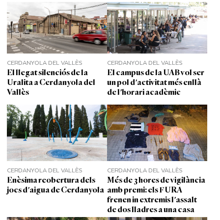
CERDANYOLA DEL VALLÈS
CERDANYOLA DEL VALLÈS
El llegat silenciós de la
El campus de la UAB vol ser
Uralita a Cerdanyola del
un pol d'activitat més enllà
Vallès
de l'horari acadèmic
CERDANYOLA DEL VALLÈS
CERDANYOLA DEL VALLÈS
Enèsima reobertura dels
Més de 3 hores de vigilància
jocs d'aigua de Cerdanyola
amb premi: els FURA
frenen in extremis l'assalt
de dos lladres a una casa