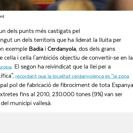
ent
un dels punts més castigats pel
gut un dels territoris que ha liderat la lluita per
són exemple
Badia
i
Cerdanyola
, dos dels grans
 cella i cella l'ambiciós objectiu de convertir-se en la
. El segon ha reivindicat que la llei per a
uropa
ífica",
recordant que la localitat cerdanyolenca és "la zona
incipal pol de fabricació de fibrociment de tota Espanya
extretes fins al 2010, 230.000 tones (9%) van ser
 del municipi vallesà.