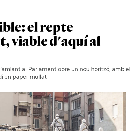
ble: el repte
, viable d'aquí al
de l’amiant al Parlament obre un nou horitzó, amb el
di en paper mullat