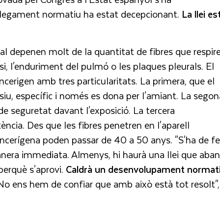
splegament normatiu ha estat decepcionant.
La llei es
al depenen molt de la quantitat de fibres que respire
i, l'enduriment del pulmó o les plaques pleurals. El
cerigen amb tres particularitats. La primera, que el
usiu, específic i només es dona per l'amiant. La segon
e seguretat davant l'exposició. La tercera
tència. Des que les fibres penetren en l'aparell
ancerígena poden passar de 40 a 50 anys. "S'ha de fe
anera immediata. Almenys, hi haurà una llei que aba
perquè s'aprovi.
Caldrà un desenvolupament normat
o ens hem de confiar que amb això està tot resolt",