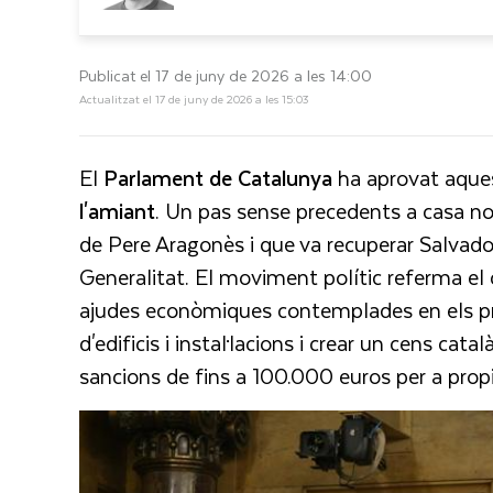
Publicat el 17 de juny de 2026 a les 14:00
Actualitzat el 17 de juny de 2026 a les 15:03
El
Parlament de Catalunya
ha aprovat aques
l'amiant
. Un pas sense precedents a casa no
de Pere Aragonès i que va recuperar Salvador
Generalitat. El moviment polític referma e
ajudes econòmiques contemplades en els pre
d'edificis i instal·lacions i crear un cens ca
sancions de fins a 100.000 euros per a propi