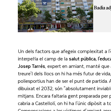
Badia adj
Un dels factors que afegeix complexitat a l'
interpel·la el camp de la
salut pública, l'edu
Josep Tarrés
, expert en amiant, manté que an
treure'l dels llocs on hi ha més futur de vid
poliesportius han de ser el punt de partida. 
dibuixat el 2032, són "absolutament inviables
mitjans. Encara faltaria gent preparada per p
cabria a Castellolí, on hi ha l'únic dipòsit a 
Compensacions a les víctimes d'amiant apro