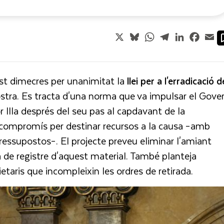
X
Bluesky
WhatsApp
Telegram
LinkedIn
Faceb
Em
t dimecres per unanimitat la
llei per a l'erradicació d
stra. Es tracta d'una norma que va impulsar el Gove
 Illa després del seu pas al capdavant de la
l compromís per destinar recursos a la causa –amb
ssupostos–. El projecte preveu eliminar l'amiant
talà de registre d'aquest material. També planteja
etaris que incompleixin les ordres de retirada.