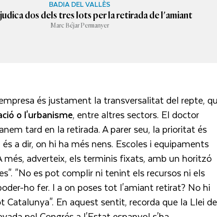
BADIA DEL VALLÈS
udica dos dels tres lots per la retirada de l'amiant
Marc Béjar Permanyer
empresa és justament la transversalitat del repte, q
cació o l'urbanisme
, entre altres sectors. El doctor
em tard en la retirada. A parer seu, la prioritat és
a, és a dir, on hi ha més nens. Escoles i equipaments
A més, adverteix, els terminis fixats, amb un horitzó
". "No es pot complir ni tenint els recursos ni els
oder-ho fer. I a on poses tot l'amiant retirat? No hi
tot Catalunya". En aquest sentit, recorda que la Llei de
vada pel Congrés a l'Estat espanyol s'ha