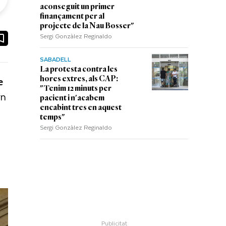
aconseguit un primer
finançament per al
projecte de la Nau Bosser"
Sergi Gonzàlez Reginaldo
ook
ail
SABADELL
La protesta contra les
e
hores extres, als CAP:
"Tenim 12 minuts per
rn
pacient i n'acabem
encabint tres en aquest
temps"
Sergi Gonzàlez Reginaldo