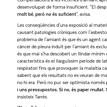
desenvolupat de forma insuficient. "El de
molt bé, però no és suficient
", avisa.
Les conseqüències d'una exposició al materi
causant patologies cròniques com l'asbestos
problema de l'amiant és que és un agent can
càncer de pleura induït per l'amiant és excl
és que mai s'ha descobert un llindar mínim d
característica és el llarguíssim període de la
respiratori fins que provoquen la malaltia c
sabent que els resultats no es veuran de m
no hi era. Però no puc ser optimista només 
i uns pressupostos. Si no, és paper mullat.
N
insisteix Tarrés.