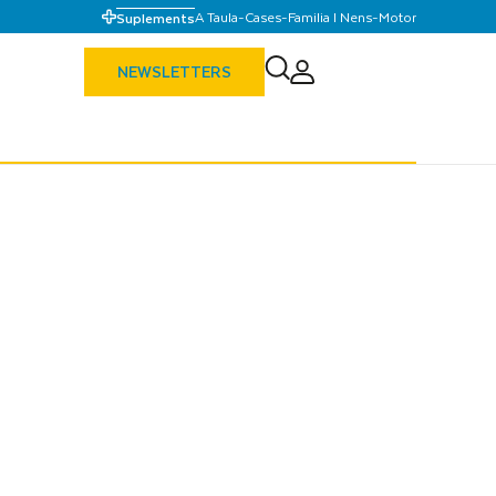
A Taula
-
Cases
-
Familia I Nens
-
Motor
Suplements
NEWSLETTERS