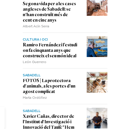
Segona vida per a les cases
angleses de Sabadell: se
n'han construït més de
cent en cinc anys
Albert Acín Serra
CULTURA I OCI
Ramiro Fernández i l’estudi
on fa cinquanta anys que
construeix el seu món ideal
León Guerrero
SABADELL
FOTOS | La protectora
d'animals, a les portes d’un
agost complicat
Marta Ordóñez
SABADELL
Xavier Cañas, director de
l'Institut d'Investigació i
Innovació del Taulí: "Hem