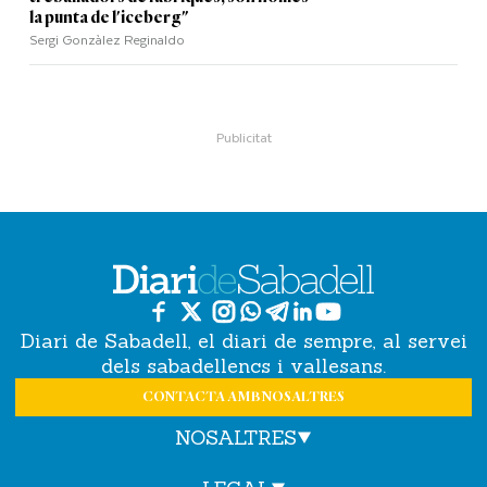
la punta de l'iceberg"
Sergi Gonzàlez Reginaldo
Diari de Sabadell, el diari de sempre, al servei
dels sabadellencs i vallesans.
CONTACTA AMB NOSALTRES
NOSALTRES