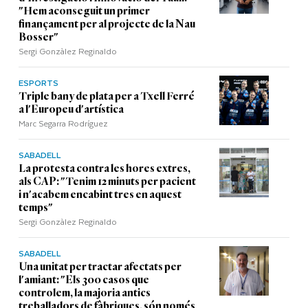
"Hem aconseguit un primer
finançament per al projecte de la Nau
Bosser"
Sergi Gonzàlez Reginaldo
ESPORTS
Triple bany de plata per a Txell Ferré
a l'Europeu d'artística
Marc Segarra Rodríguez
SABADELL
La protesta contra les hores extres,
als CAP: "Tenim 12 minuts per pacient
i n'acabem encabint tres en aquest
temps"
Sergi Gonzàlez Reginaldo
SABADELL
Una unitat per tractar afectats per
l'amiant: "Els 300 casos que
controlem, la majoria antics
treballadors de fàbriques, són només