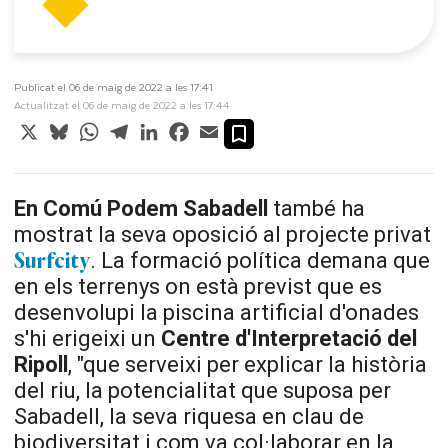
Publicat el 06 de maig de 2022 a les 17:41
Actualitzat el 06 de maig de 2022 a les 17:44
X
Bluesky
WhatsApp
Telegram
LinkedIn
Facebook
Email
En Comú Podem Sabadell
també ha
mostrat la seva oposició al projecte privat
. La formació política demana que
Surfcity
en els terrenys on està previst que es
desenvolupi la piscina artificial d'onades
s'hi erigeixi un
Centre d'Interpretació del
Ripoll
, "que serveixi per explicar la història
del riu, la potencialitat que suposa per
Sabadell, la seva riquesa en clau de
biodiversitat i com va col·laborar en la