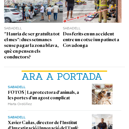
SABADELL
SABADELL
"Hauria de ser gratuïta tot
Dos ferits en un accident
el mes": dues setmanes
entre un cotxe i un patinet a
sense pagar la zona blava,
Covadonga
què en pensen els
conductors?
ARA A PORTADA
SABADELL
FOTOS | La protectora d'animals, a
les portes d’un agost complicat
Marta Ordóñez
SABADELL
Xavier Cañas, director de l'Institut
d'Investigació i Innovació del Taulí: