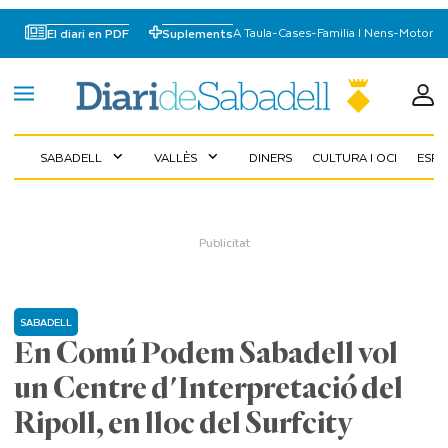
A Taula
-
Cases
-
Familia I Nens
-
Motor
El diari en PDF
Suplements
SABADELL
VALLÈS
DINERS
CULTURA I OCI
ESP
expand_more
expand_more
SABADELL
En Comú Podem Sabadell vol
un Centre d'Interpretació del
Ripoll, en lloc del Surfcity