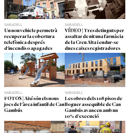
SABADELL
SABADELL
Un nou vehicle permetrà
VÍDEO | Tres detinguts per
recuperar la cobertura
assaltar de nit una farmàcia
telefònica després
de la Creu Alta i endur-se
d'incendis o apagades
dues caixes registradores
SABADELL
SABADELL
FOTOS | Així són els nous
Les obres dels 108 pisos de
jocs de l'àrea infantil de Can
lloguer assequible de Can
Gambús
Gambús avancen amb un
10% d'execució