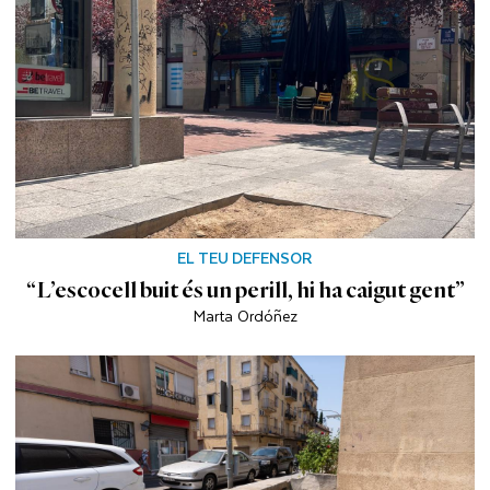
EL TEU DEFENSOR
“L’escocell buit és un perill, hi ha caigut gent”
Marta Ordóñez