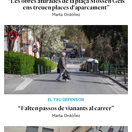
“Les obres aturades de la plaça Mossèn Geis
ens treuen places d'aparcament”
Marta Ordóñez
EL TEU DEFENSOR
“Falten passos de vianants al carrer”
Marta Ordóñez