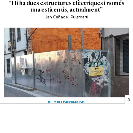
“Hi ha dues estructures elèctriques i només
una està en ús, actualment”
Jan Cañadell Puigmartí
X
EL TEU DEFENSOR
“La vorera del carrer Sant Josep està tallada
des de fa anys”
Marta Ordóñez