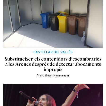
CASTELLAR DEL VALLÈS
Substitueixen els contenidors d'escombraries
a les Arenes després de detectar abocaments
impropis
Marc Béjar Permanyer