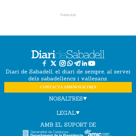
Diari de Sabadell, el diari de sempre, al servei
dels sabadellencs i vallesans.
CONTACTA AMB NOSALTRES
NOSALTRES
LEGAL
AMB EL SUPORT DE