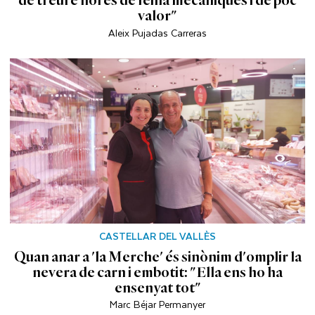
de treure hores de feina mecàniques i de poc
valor"
Aleix Pujadas Carreras
CASTELLAR DEL VALLÈS
Quan anar a 'la Merche' és sinònim d'omplir la
nevera de carn i embotit: "Ella ens ho ha
ensenyat tot"
Marc Béjar Permanyer