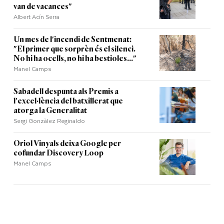
van de vacances"
Albert Acín Serra
Un mes de l'incendi de Sentmenat:
"El primer que sorprèn és el silenci.
No hi ha ocells, no hi ha bestioles..."
Manel Camps
Sabadell despunta als Premis a
l'excel·lència del batxillerat que
atorga la Generalitat
Sergi Gonzàlez Reginaldo
Oriol Vinyals deixa Google per
cofundar Discovery Loop
Manel Camps