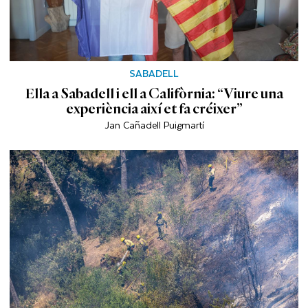
SABADELL
Ella a Sabadell i ell a Califòrnia: “Viure una
experiència així et fa créixer”
Jan Cañadell Puigmartí