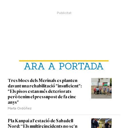
ARA A PORTADA
Tres blocs dels Merinals es planten
davant una rehabilitació "insuficient":
"Els pisos estan més deteriorats
però tenim el pressupost de fa cinc
anys"
Marta Ordóñez
Pla Kanpai a l'estació de Sabadell
Nord: “Els multireincidents no se'n