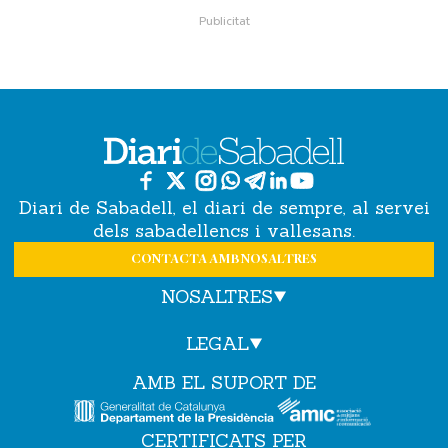
Diari de Sabadell, el diari de sempre, al servei
dels sabadellencs i vallesans.
CONTACTA AMB NOSALTRES
NOSALTRES
LEGAL
AMB EL SUPORT DE
CERTIFICATS PER