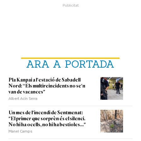
ARA A PORTADA
Pla Kanpai a l'estació de Sabadell
Nord: “Els multireincidents no se'n
van de vacances"
Albert Acín Serra
Un mes de l'incendi de Sentmenat:
"El primer que sorprèn és el silenci.
No hi ha ocells, no hi ha bestioles..."
Manel Camps