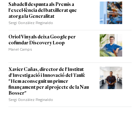
Sabadell despunta als Premis a
l'excel·lència del batxillerat que
atorga la Generalitat
Sergi Gonzàlez Reginaldo
Oriol Vinyals deixa Google per
cofundar Discovery Loop
Manel Camps
Xavier Cañas, director de l'Institut
d'Investigació i Innovació del Taulí:
"Hem aconseguit un primer
finançament per al projecte de la Nau
Bosser"
Sergi Gonzàlez Reginaldo